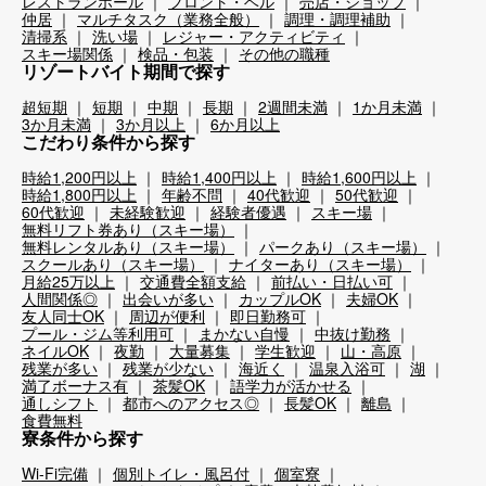
レストランホール
フロント・ベル
売店・ショップ
仲居
マルチタスク（業務全般）
調理・調理補助
清掃系
洗い場
レジャー・アクティビティ
スキー場関係
検品・包装
その他の職種
リゾートバイト期間で探す
超短期
短期
中期
長期
2週間未満
1か月未満
3か月未満
3か月以上
6か月以上
こだわり条件から探す
時給1,200円以上
時給1,400円以上
時給1,600円以上
時給1,800円以上
年齢不問
40代歓迎
50代歓迎
60代歓迎
未経験歓迎
経験者優遇
スキー場
無料リフト券あり（スキー場）
無料レンタルあり（スキー場）
パークあり（スキー場）
スクールあり（スキー場）
ナイターあり（スキー場）
月給25万以上
交通費全額支給
前払い・日払い可
人間関係◎
出会いが多い
カップルOK
夫婦OK
友人同士OK
周辺が便利
即日勤務可
プール・ジム等利用可
まかない自慢
中抜け勤務
ネイルOK
夜勤
大量募集
学生歓迎
山・高原
残業が多い
残業が少ない
海近く
温泉入浴可
湖
満了ボーナス有
茶髪OK
語学力が活かせる
通しシフト
都市へのアクセス◎
長髪OK
離島
食費無料
寮条件から探す
Wi-Fi完備
個別トイレ・風呂付
個室寮