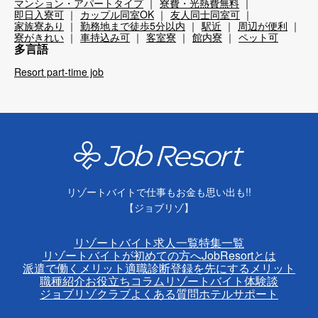
マンション・アパートタイプ
寮費・光熱費無料
即日入寮可
カップル同室OK
友人同士同室可
家族寮あり
勤務地まで徒歩5分以内
駅近
周辺が便利
寮がきれい
車持込み可
客室寮
館内寮
ペット可
多言語
Resort part-time job
リゾートバイトで仕事もお金も思い出も!!
【ジョブリゾ】
リゾートバイト求人一覧
特集一覧
リゾートバイトが初めての方へ
JobResortとは
派遣で働くメリット
適職診断
登録を先にするメリット
職種紹介
お役立ちコラム
リゾートバイト体験談
ジョブリゾクラブ
よくある質問
ホテルサポート