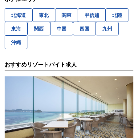
北海道
東北
関東
甲信越
北陸
東海
関西
中国
四国
九州
沖縄
おすすめリゾートバイト求人