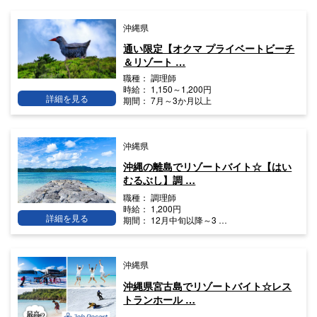
沖縄県
通い限定【オクマ プライベートビーチ
＆リゾート …
職種：
調理師
時給：
1,150～1,200円
詳細を見る
期間：
7月～3か月以上
沖縄県
沖縄の離島でリゾートバイト☆【はい
むるぶし】調 …
職種：
調理師
時給：
1,200円
詳細を見る
期間：
12月中旬以降～3 …
沖縄県
沖縄県宮古島でリゾートバイト☆レス
トランホール …