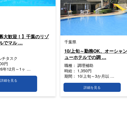
募大歓迎！】千葉のリゾ
千葉県
ルでマル …
10/上旬～勤務OK、オーシャ
ューホテルでの調 …
ルチタスク
200円
職種：
調理補助
26年12月～1ヶ …
時給：
1,350円
期間：
10/上旬～3か月以 …
詳細を見る
詳細を見る