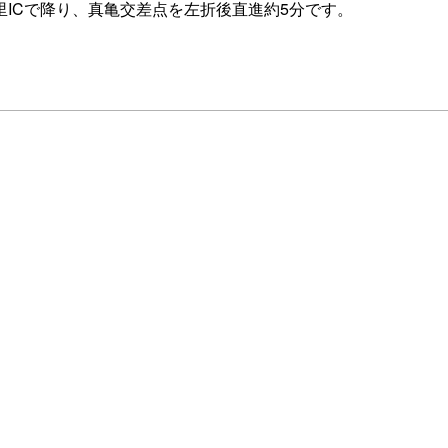
里ICで降り、真亀交差点を左折後直進約5分です。