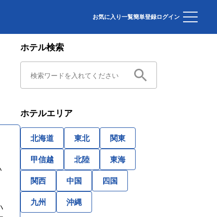
お気に入り一覧
簡単登録
ログイン
ホテル検索
ホテルエリア
北海道
東北
関東
甲信越
北陸
東海
い
関西
中国
四国
九州
沖縄
ハ