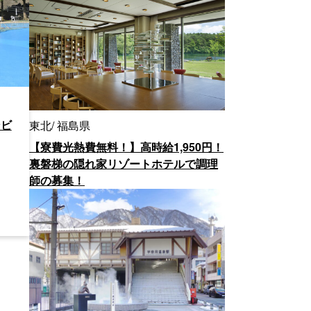
ンビ
東北
福島県
【寮費光熱費無料！】高時給1,950円！
裏磐梯の隠れ家リゾートホテルで調理
師の募集！