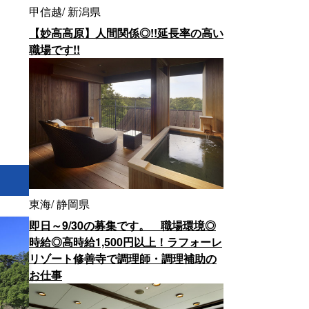
甲信越
新潟県
【妙高高原】人間関係◎!!延長率の高い
職場です!!
東海
静岡県
即日～9/30の募集です。 職場環境◎
時給◎高時給1,500円以上！ラフォーレ
リゾート修善寺で調理師・調理補助の
お仕事