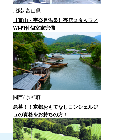
北陸
富山県
【富山・宇奈月温泉】売店スタッフ／
Wi-Fi付個室寮完備
関西
京都府
急募！！京都おもてなしコンシェルジ
ュの資格をお持ちの方！