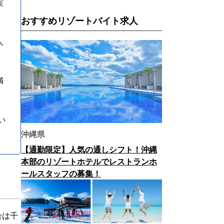
実
おすすめリゾートバイト求人
人
満
い
沖縄県
【通勤限定】人気の通しシフト！沖縄
本部のリゾートホテルでレストランホ
ールスタッフの募集！
合は千