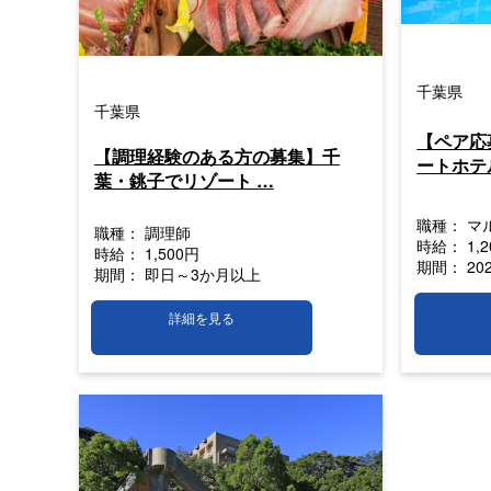
千葉県
千葉県
【ペア応
【調理経験のある方の募集】千
ートホテ
葉・銚子でリゾート …
職種：
マ
職種：
調理師
時給：
1,
時給：
1,500円
期間：
20
期間：
即日～3か月以上
詳細を見る