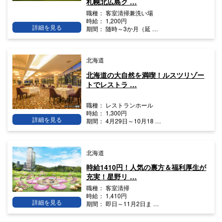
札幌北広島ク …
職種：
客室清掃兼洗い場
時給：
1,200円
詳細を見る
期間：
随時～3か月（延 …
北海道
北海道の大自然を満喫！ルスツリゾー
トでレストラ …
職種：
レストランホール
時給：
1,300円
詳細を見る
期間：
4月29日～10月18 …
北海道
時給1410円！人気の裏方＆福利厚生が
充実！星野リ …
職種：
客室清掃
時給：
1,410円
詳細を見る
期間：
即日～11月2日ま …