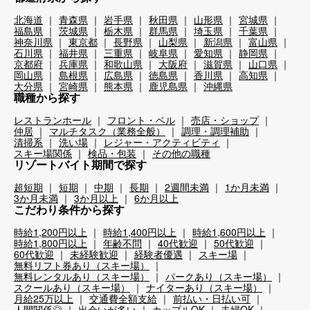
北海道
青森県
岩手県
秋田県
山形県
宮城県
福島県
茨城県
栃木県
群馬県
埼玉県
千葉県
神奈川県
東京都
長野県
山梨県
新潟県
富山県
石川県
福井県
三重県
岐阜県
愛知県
静岡県
京都府
兵庫県
和歌山県
大阪府
滋賀県
山口県
岡山県
島根県
広島県
徳島県
香川県
高知県
大分県
宮崎県
熊本県
鹿児島県
沖縄県
職種から探す
レストランホール
フロント・ベル
売店・ショップ
仲居
マルチタスク（業務全般）
調理・調理補助
清掃系
洗い場
レジャー・アクティビティ
スキー場関係
検品・包装
その他の職種
リゾートバイト期間で探す
超短期
短期
中期
長期
2週間未満
1か月未満
3か月未満
3か月以上
6か月以上
こだわり条件から探す
時給1,200円以上
時給1,400円以上
時給1,600円以上
時給1,800円以上
年齢不問
40代歓迎
50代歓迎
60代歓迎
未経験歓迎
経験者優遇
スキー場
無料リフト券あり（スキー場）
無料レンタルあり（スキー場）
パークあり（スキー場）
スクールあり（スキー場）
ナイターあり（スキー場）
月給25万以上
交通費全額支給
前払い・日払い可
人間関係◎
出会いが多い
カップルOK
夫婦OK