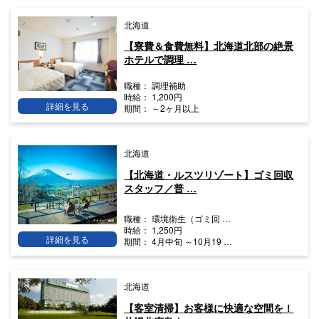
北海道
【寮費＆食費無料】北海道北部の絶景
ホテルで調理 …
職種：
調理補助
時給：
1,200円
詳細を見る
期間：
～2ヶ月以上
北海道
【北海道・ルスツリゾート】ゴミ回収
スタッフ／普 …
職種：
環境衛生（ゴミ回 …
時給：
1,250円
詳細を見る
期間：
4月中旬 ～10月19 …
北海道
【客室清掃】お客様に快適な空間を！