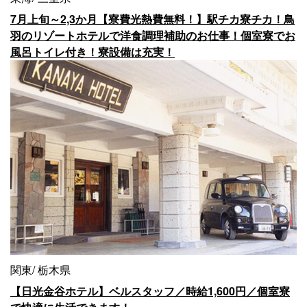
7月上旬～2,3か月【寮費光熱費無料！】駅チカ寮チカ！鳥
羽のリゾートホテルで洋食調理補助のお仕事！個室寮でお
風呂トイレ付き！寮設備は充実！
関東
栃木県
【日光金谷ホテル】ベルスタッフ／時給1,600円／個室寮