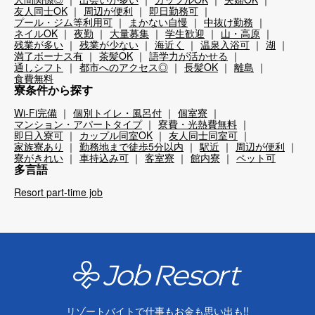
友人同士OK
周辺が便利
即日勤務可
プール・ジム等利用可
まかない自慢
中抜け勤務
ネイルOK
夜勤
大量募集
学生歓迎
山・高原
残業が多い
残業が少ない
海近く
温泉入浴可
湖
満了ボーナス有
茶髪OK
語学力が活かせる
通しシフト
都市へのアクセス◎
長髪OK
離島
食費無料
寮条件から探す
Wi-Fi完備
個別トイレ・風呂付
個室寮
マンション・アパートタイプ
寮費・光熱費無料
即日入寮可
カップル同室OK
友人同士同室可
家族寮あり
勤務地まで徒歩5分以内
駅近
周辺が便利
寮がきれい
車持込み可
客室寮
館内寮
ペット可
多言語
Resort part-time job
リゾートバイトで仕事もお金も思い出も!!