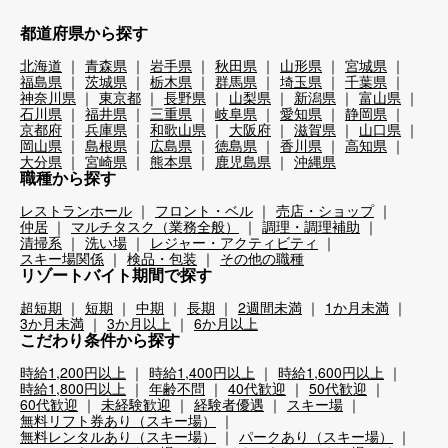
都道府県から探す
北海道
青森県
岩手県
秋田県
山形県
宮城県
福島県
茨城県
栃木県
群馬県
埼玉県
千葉県
神奈川県
東京都
長野県
山梨県
新潟県
富山県
石川県
福井県
三重県
岐阜県
愛知県
静岡県
京都府
兵庫県
和歌山県
大阪府
滋賀県
山口県
岡山県
島根県
広島県
徳島県
香川県
高知県
大分県
宮崎県
熊本県
鹿児島県
沖縄県
職種から探す
レストランホール
フロント・ベル
売店・ショップ
仲居
マルチタスク（業務全般）
調理・調理補助
清掃系
洗い場
レジャー・アクティビティ
スキー場関係
検品・包装
その他の職種
リゾートバイト期間で探す
超短期
短期
中期
長期
2週間未満
1か月未満
3か月未満
3か月以上
6か月以上
こだわり条件から探す
時給1,200円以上
時給1,400円以上
時給1,600円以上
時給1,800円以上
年齢不問
40代歓迎
50代歓迎
60代歓迎
未経験歓迎
経験者優遇
スキー場
無料リフト券あり（スキー場）
無料レンタルあり（スキー場）
パークあり（スキー場）