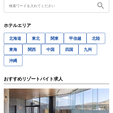
ホテルエリア
北海道
東北
関東
甲信越
北陸
東海
関西
中国
四国
九州
沖縄
おすすめリゾートバイト求人