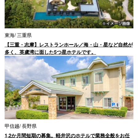
東海
三重県
【三重・志摩】レストランホール／海・山・星など自然が
多く、英虞湾に面した5つ星ホテルです。
甲信越
長野県
1,2か月間短期の募集。軽井沢のホテルで業務全般をお任