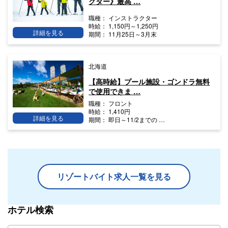
クター》最高 …
職種：
インストラクター
時給：
1,150円～1,250円
詳細を見る
期間：
11月25日～3月末
北海道
【高時給】プール施設・ゴンドラ無料
で使用できま …
職種：
フロント
時給：
1,410円
詳細を見る
期間：
即日～11/2までの …
リゾートバイト求人一覧を見る
ホテル検索