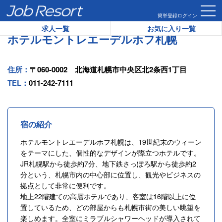
HOME
ホテル一覧
ホテルモントレエーデルホフ札幌
簡単登録
ログイン
求人一覧
お気に入り一覧
ホテルモントレエーデルホフ札幌
住所：
〒060-0002 北海道札幌市中央区北2条西1丁目
TEL：
011-242-7111
宿の紹介
ホテルモントレエーデルホフ札幌は、19世紀末のウィーン
をテーマにした、個性的なデザインが際立つホテルです。
JR札幌駅から徒歩約7分、地下鉄さっぽろ駅から徒歩約2
分という、札幌市内の中心部に位置し、観光やビジネスの
拠点として非常に便利です。
地上22階建ての高層ホテルであり、客室は16階以上に位
置しているため、どの部屋からも札幌市街の美しい眺望を
楽しめます。全室にミラブルシャワーヘッドが導入されて