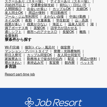
スクールあり（スキー場）
ナイターあり（スキー場）
月給25万以上
交通費全額支給
前払い・日払い可
人間関係◎
出会いが多い
カップルOK
夫婦OK
友人同士OK
周辺が便利
即日勤務可
プール・ジム等利用可
まかない自慢
中抜け勤務
ネイルOK
夜勤
大量募集
学生歓迎
山・高原
残業が多い
残業が少ない
海近く
温泉入浴可
湖
満了ボーナス有
茶髪OK
語学力が活かせる
通しシフト
都市へのアクセス◎
長髪OK
離島
食費無料
寮条件から探す
Wi-Fi完備
個別トイレ・風呂付
個室寮
マンション・アパートタイプ
寮費・光熱費無料
即日入寮可
カップル同室OK
友人同士同室可
家族寮あり
勤務地まで徒歩5分以内
駅近
周辺が便利
寮がきれい
車持込み可
客室寮
館内寮
ペット可
多言語
Resort part-time job