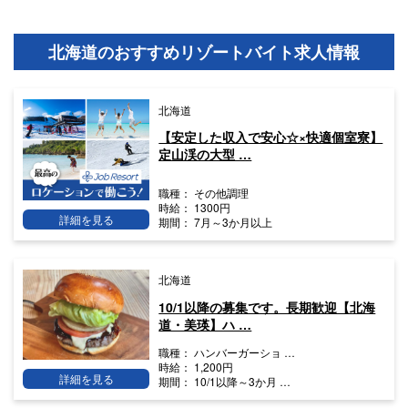
北海道のおすすめリゾートバイト求人情報
北海道
【安定した収入で安心☆×快適個室寮】
定山渓の大型 …
職種：
その他調理
時給：
1300円
詳細を見る
期間：
7月～3か月以上
北海道
10/1以降の募集です。長期歓迎【北海
道・美瑛】ハ …
職種：
ハンバーガーショ …
時給：
1,200円
詳細を見る
期間：
10/1以降～3か月 …