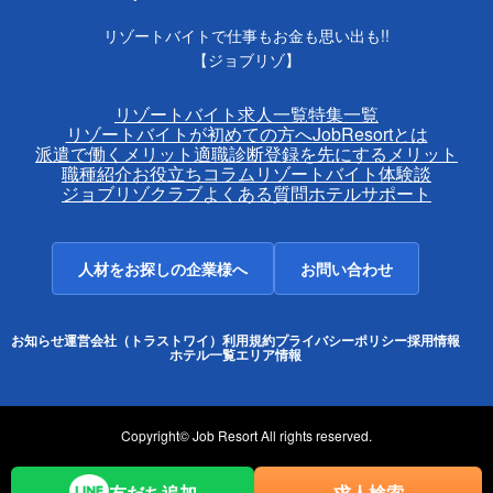
リゾートバイトで仕事もお金も思い出も!!
【ジョブリゾ】
リゾートバイト求人一覧
特集一覧
リゾートバイトが初めての方へ
JobResortとは
派遣で働くメリット
適職診断
登録を先にするメリット
職種紹介
お役立ちコラム
リゾートバイト体験談
ジョブリゾクラブ
よくある質問
ホテルサポート
人材をお探しの企業様へ
お問い合わせ
お知らせ
運営会社（トラストワイ）
利用規約
プライバシーポリシー
採用情報
ホテル一覧
エリア情報
Copyright© Job Resort All rights reserved.
友だち追加
求人検索