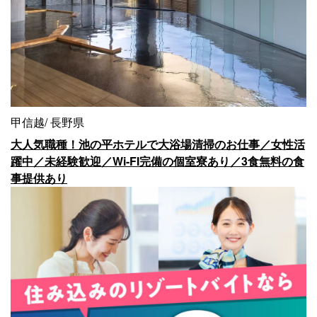
甲信越
長野県
大人気職種！池の平ホテルで大浴場清掃のお仕事／女性活
躍中／未経験歓迎／Wi-FI完備の個室寮あり／3食無料の食
事提供あり