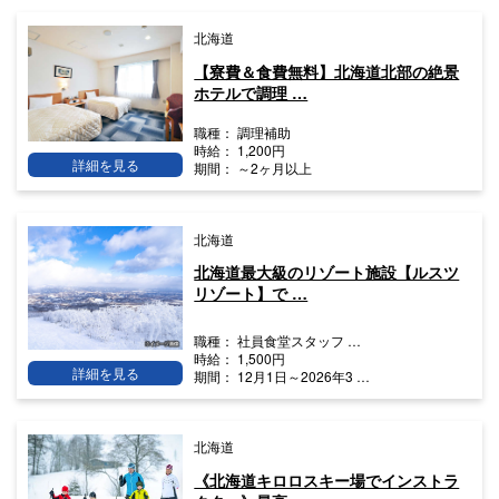
北海道
【寮費＆食費無料】北海道北部の絶景
ホテルで調理 …
職種：
調理補助
時給：
1,200円
詳細を見る
期間：
～2ヶ月以上
北海道
北海道最大級のリゾート施設【ルスツ
リゾート】で …
職種：
社員食堂スタッフ …
時給：
1,500円
詳細を見る
期間：
12月1日～2026年3 …
北海道
《北海道キロロスキー場でインストラ