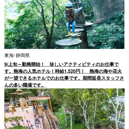
東海
静岡県
9/上旬～勤務開始！ 珍しいアクティビティのお仕事で
す。熱海の人気ホテル！時給1,520円！ 熱海の海や花火
が一望できるホテルでのお仕事です。期間延長スタッフさ
んの多い職場です。