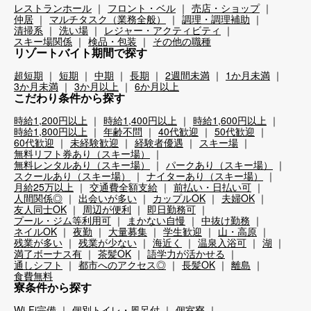
レストランホール
フロント・ベル
売店・ショップ
仲居
マルチタスク（業務全般）
調理・調理補助
清掃系
洗い場
レジャー・アクティビティ
スキー場関係
検品・包装
その他の職種
リゾートバイト期間で探す
超短期
短期
中期
長期
2週間未満
1か月未満
3か月未満
3か月以上
6か月以上
こだわり条件から探す
時給1,200円以上
時給1,400円以上
時給1,600円以上
時給1,800円以上
年齢不問
40代歓迎
50代歓迎
60代歓迎
未経験歓迎
経験者優遇
スキー場
無料リフト券あり（スキー場）
無料レンタルあり（スキー場）
パークあり（スキー場）
スクールあり（スキー場）
ナイターあり（スキー場）
月給25万以上
交通費全額支給
前払い・日払い可
人間関係◎
出会いが多い
カップルOK
夫婦OK
友人同士OK
周辺が便利
即日勤務可
プール・ジム等利用可
まかない自慢
中抜け勤務
ネイルOK
夜勤
大量募集
学生歓迎
山・高原
残業が多い
残業が少ない
海近く
温泉入浴可
湖
満了ボーナス有
茶髪OK
語学力が活かせる
通しシフト
都市へのアクセス◎
長髪OK
離島
食費無料
寮条件から探す
Wi-Fi完備
個別トイレ・風呂付
個室寮