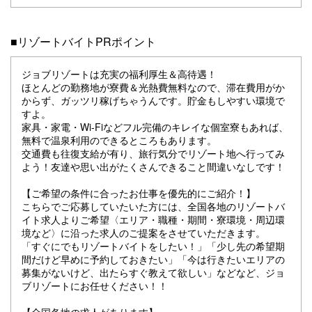
■リゾートバイトPRポイント
ジョブリゾートは充実の福利厚生＆高待遇！
ほとんどの勤務地が寮費＆光熱費無料なので、滞在費用がか
からず、ガッツリ稼げちゃうんです。貯金もしやすい環境で
すよ。
家具・家電・Wi-Fiなどフル完備のキレイな個室寮もあれば、
無料で温泉利用のできるところもあります。
交通費も往復支給が有り、旅行気分でリゾート地へ行ってみ
よう！友達や思い出がたくさんできること間違いなしです！
【ご希望の条件に合ったお仕事を優先的にご紹介！】
こちらでご応募していたいた方には、全国各地のリゾートバ
イト求人よりご希望〈エリア・職種・期間・寮環境・周辺環
境など〉に沿った求人のご提案をさせていただきます。
「すぐにでもリゾートバイトをしたい！」「少し先の希望期
間だけど早めに予約しておきたい」「今は行きたいエリアの
募集がないけど、出たらすぐ教えて欲しい」などなど、ジョ
ブリゾートにお任せください！！
【全国各地の求人があります】