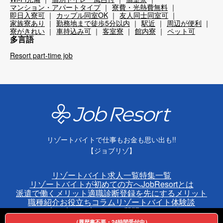
マンション・アパートタイプ
寮費・光熱費無料
即日入寮可
カップル同室OK
友人同士同室可
家族寮あり
勤務地まで徒歩5分以内
駅近
周辺が便利
寮がきれい
車持込み可
客室寮
館内寮
ペット可
多言語
Resort part-time job
リゾートバイトで仕事もお金も思い出も!!
【ジョブリゾ】
リゾートバイト求人一覧
特集一覧
リゾートバイトが初めての方へ
JobResortとは
派遣で働くメリット
適職診断
登録を先にするメリット
職種紹介
お役立ちコラム
リゾートバイト体験談
ジョブリゾクラブ
よくある質問
ホテルサポート
（履歴書不要・24時間受付中）