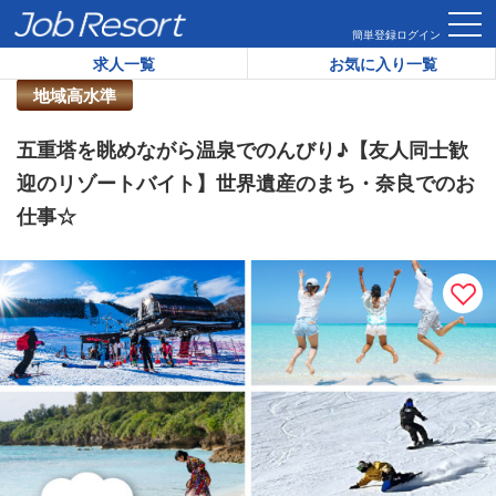
HOME
求人一覧
五重塔を眺めながら温泉でのんびり♪【友人
簡単登録
ログイン
求人一覧
お気に入り一覧
リゾートバイト求人番号：
21190
地域高水準
五重塔を眺めながら温泉でのんびり♪【友人同士歓
迎のリゾートバイト】世界遺産のまち・奈良でのお
仕事☆