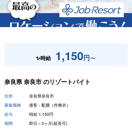
1,150
円～
✨時給
奈良県 奈良市 の
リゾートバイト
住所
奈良県奈良市
募集職種
接客・配膳（作務衣）
給与
時給 1,150円
期間
即日～3ヶ月(延長可)