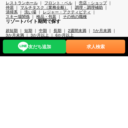
レストランホール
フロント・ベル
売店・ショップ
仲居
マルチタスク（業務全般）
調理・調理補助
清掃系
洗い場
レジャー・アクティビティ
スキー場関係
検品・包装
その他の職種
リゾートバイト期間で探す
超短期
短期
中期
長期
2週間未満
1か月未満
3か月未満
3か月以上
6か月以上
こだわり条件から探す
友だち追加
求人検索
時給1,200円以上
時給1,400円以上
時給1,600円以上
時給1,800円以上
年齢不問
40代歓迎
50代歓迎
60代歓迎
未経験歓迎
経験者優遇
スキー場
無料リフト券あり（スキー場）
無料レンタルあり（スキー場）
パークあり（スキー場）
スクールあり（スキー場）
ナイターあり（スキー場）
月給25万以上
交通費全額支給
前払い・日払い可
人間関係◎
出会いが多い
カップルOK
夫婦OK
友人同士OK
周辺が便利
即日勤務可
プール・ジム等利用可
まかない自慢
中抜け勤務
ネイルOK
夜勤
大量募集
学生歓迎
山・高原
残業が多い
残業が少ない
海近く
温泉入浴可
湖
満了ボーナス有
茶髪OK
語学力が活かせる
通しシフト
都市へのアクセス◎
長髪OK
離島
食費無料
寮条件から探す
Wi-Fi完備
個別トイレ・風呂付
個室寮