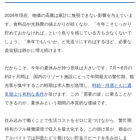
2026年現在、物価の高騰は家計に無視できない影響を与えていま
す。食料品や光熱費の値上がりが続くなか、「今年こそしっかり
貯めておかなければ」という焦りを感じている方も少なくないで
しょう。「来年でもいいか」と先送りにすればするほど、必要な
資金額は静かに増え続けます。
だからこそ、今年の夏休みが持つ意味は大きいです。7月〜8月の
約2ヶ月間は、国内のリゾート施設にとって年間最大の繁忙期。観
光客が集中するこの時期は求人数が急増し、
時給・待遇ともに通
常期より有利な条件
が並びます。この「需要の波」に乗ることが
できるのが、夏休みという期間の本質的な価値です。
住み込みで働くことで生活コストをゼロに近づけながら、繁忙期
特有のフル稼働環境で収入を最大化する。この掛け算が、都会の
アルバイトでは到底たどり着けない貯金スピードを生み出しま