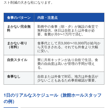
スト削減の大きな柱になります。
食事のパターン
内容・注意点
まかない完全無
勤務中の食事（朝・夕）が施設の食堂で
料
無料提供。休日は自炊または外食が必
要。食費が月0〜1万円で済む。
まかない有り
食事代として月3,000〜10,000円が給与か
（有料）
ら天引きされる。それでも外食より大幅
に安い。
自炊スタイル
寮に共有キッチンがあり自炊で生活。食
費の自由度は高いが管理の手間が増え
る。
食事なし
自炊または外食で対応。地方は外食店が
少ないこともあるため事前確認が重要。
1日のリアルなスケジュール（旅館ホールスタッフ
の例）