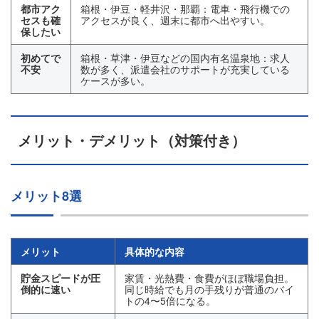
都市アク
箱根・伊豆・軽井沢・那覇：電車・飛行機での
セスも確
アクセスが良く、週末に都市へ出やすい。
保したい
初めてで
箱根・草津・伊豆などの国内有名温泉地：求人
不安
数が多く、派遣会社のサポートが充実している
ケースが多い。
メリット・デメリット（対策付き）
メリット8選
メリット
具体的な内容
貯金スピードが圧
家賃・光熱費・食費がほぼ職場負担。
倒的に速い
同じ時給でも月の手残りが普通のバイ
トの4〜5倍になる。