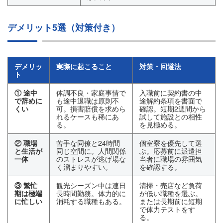
デメリット5選（対策付き）
デメリッ
実際に起こること
対策・回避法
ト
① 途中
体調不良・家庭事情で
入職前に契約書の中
で辞めに
も途中退職は原則不
途解約条項を書面で
くい
可。損害賠償を求めら
確認。短期2週間から
れるケースも稀にあ
試して施設との相性
る。
を見極める。
② 職場
苦手な同僚と24時間
個室寮を優先して選
と生活が
同じ空間に。人間関係
ぶ。応募前に派遣担
一体
のストレスが逃げ場な
当者に職場の雰囲気
く溜まりやすい。
を確認する。
③ 繁忙
観光シーズン中は連日
清掃・売店など負荷
期は極端
長時間勤務。体力的に
が低い職種を選ぶ。
に忙しい
消耗する職種もある。
または長期前に短期
で体力テストをす
る。