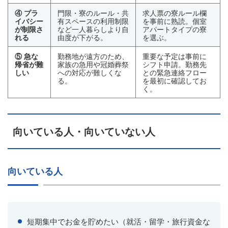
④ プラ
門限・寮のルール・共
求人票の寮ルール欄
イバシー
有スペースの利用制限
を事前に熟読。個室
が制限さ
など一人暮らしより自
アパートタイプの寮
れる
由度が下がる。
を選ぶ。
⑤ 急な
勤務地が遠方のため、
重要な予定は事前に
帰省が難
家族の急用や冠婚葬祭
シフト申請。勤務先
しい
への対応が難しくな
との緊急連絡フロー
る。
を最初に確認してお
く。
向いている人・向いていない人
向いている人
短期集中でお金を貯めたい（就活・留学・旅行資金な