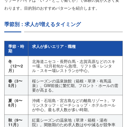
リゾートバイトは「いつ・どこで働くか」で体験の質が大きく変
わります。目的別のおすすめパターンを紹介します。
季節別：求人が増えるタイミング
季節・時
求人が多いエリア・職種
期
冬
北海道ニセコ・長野白馬・志賀高原などのスキ
（12〜2
ー場。12月初旬から急増。リフト係・レンタ
月）
ル・スキー場レストランが中心。
春（3〜
桜シーズンの温泉旅館（箱根・草津・有馬温
5月）
泉）。GW前後に繁忙期。フロント・ホールの需
要が高まる。
夏（6〜
沖縄・石垣島・宮古島などの離島リゾート。マ
8月）
リンスタッフ・ビーチショップ・ホテルホール
が中心。最も求人数が多い時期。
秋（9〜
紅葉シーズンの温泉地（草津・箱根・湯布
11月）
院）。閑散期のため求人数はやや減るが競争率