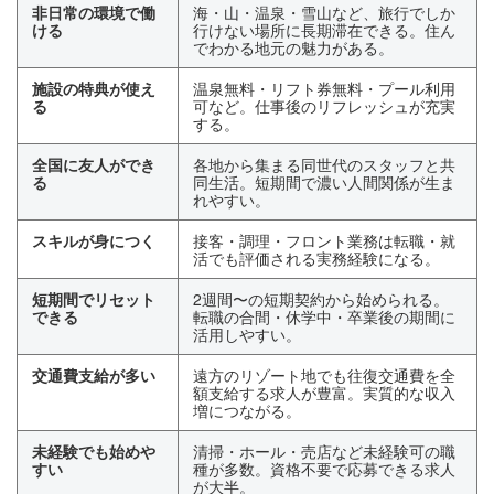
非日常の環境で働
海・山・温泉・雪山など、旅行でしか
ける
行けない場所に長期滞在できる。住ん
でわかる地元の魅力がある。
施設の特典が使え
温泉無料・リフト券無料・プール利用
る
可など。仕事後のリフレッシュが充実
する。
全国に友人ができ
各地から集まる同世代のスタッフと共
る
同生活。短期間で濃い人間関係が生ま
れやすい。
スキルが身につく
接客・調理・フロント業務は転職・就
活でも評価される実務経験になる。
短期間でリセット
2週間〜の短期契約から始められる。
できる
転職の合間・休学中・卒業後の期間に
活用しやすい。
交通費支給が多い
遠方のリゾート地でも往復交通費を全
額支給する求人が豊富。実質的な収入
増につながる。
未経験でも始めや
清掃・ホール・売店など未経験可の職
すい
種が多数。資格不要で応募できる求人
が大半。