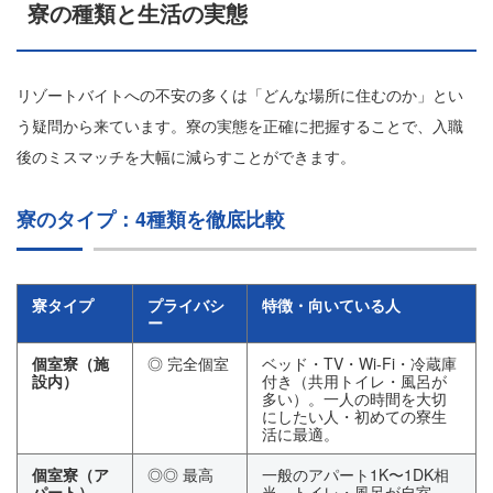
寮の種類と生活の実態
リゾートバイトへの不安の多くは「どんな場所に住むのか」とい
う疑問から来ています。寮の実態を正確に把握することで、入職
後のミスマッチを大幅に減らすことができます。
寮のタイプ：4種類を徹底比較
寮タイプ
プライバシ
特徴・向いている人
ー
個室寮（施
◎ 完全個室
ベッド・TV・Wi-Fi・冷蔵庫
設内）
付き（共用トイレ・風呂が
多い）。一人の時間を大切
にしたい人・初めての寮生
活に最適。
個室寮（ア
◎◎ 最高
一般のアパート1K〜1DK相
パート）
当。トイレ・風呂が自室