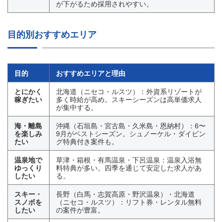
が下がるため採用されやすい。
目的別おすすめエリア
目的
おすすめエリアと理由
とにかく
北海道（ニセコ・ルスツ）：外資系リゾートが
稼ぎたい
多く時給が高め。スキーシーズンは高単価求人
が集中する。
海・離島
沖縄（石垣島・宮古島・久米島・恩納村）：6〜
を楽しみ
9月がベストシーズン。シュノーケル・ダイビン
たい
グ特典付き案件も。
温泉地で
草津・箱根・有馬温泉・下呂温泉：温泉入浴無
ゆっくり
料特典が多い。四季を通じて安定した求人があ
したい
る。
スキー・
長野（白馬・志賀高原・野沢温泉）・北海道
スノボを
（ニセコ・ルスツ）：リフト券・レンタル無料
したい
の案件が豊富。