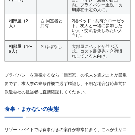
内。プライバシー重視・長
期滞在予定の人に。
相部屋（2
△ 同室者と
2段ベッド・共有クローゼッ
人）
共有
ト。友人と一緒に参加した
い人・交流を楽しみたい人
向け。
相部屋（4〜
✕ ほぼなし
大部屋にベッドが並ぶ形
6人）
式。コスト最優先・合宿慣
れしている人向け。
プライバシーを重視するなら「個室寮」の求人を選ぶことが最重
要です。求人票の寮条件欄で必ず確認し、不明な場合は応募前に
派遣会社の担当者に直接確認してください。
食事・まかないの実態
リゾートバイトでは食事付きの案件が非常に多く、これが生活コ