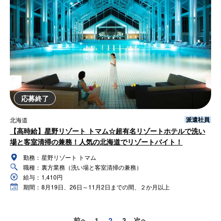
応募終了
派遣社員
北海道
【高時給】星野リゾート トマム☆超有名リゾートホテルで洗い
場と客室清掃の兼務！人気の北海道でリゾートバイト！
勤務：
星野リゾート トマム
職種：
裏方業務（洗い場と客室清掃の兼務）
給与：
1,410円
期間：
8月19日、26日～11月2日までの間、２か月以上
前へ
1
2
3
次へ