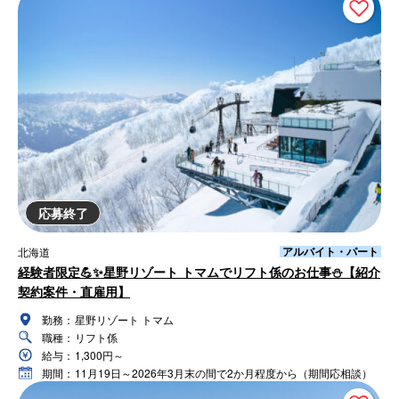
応募終了
アルバイト・パート
北海道
経験者限定💪✨星野リゾート トマムでリフト係のお仕事⛄【紹介
契約案件・直雇用】
勤務：
星野リゾート トマム
職種：
リフト係
給与：
1,300円～
期間：
11月19日～2026年3月末の間で2か月程度から（期間応相談）