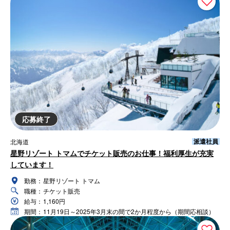
応募終了
派遣社員
北海道
星野リゾート トマムでチケット販売のお仕事！福利厚生が充実
しています！
勤務：
星野リゾート トマム
職種：
チケット販売
給与：
1,160円
期間：
11月19日～2025年3月末の間で2か月程度から（期間応相談）