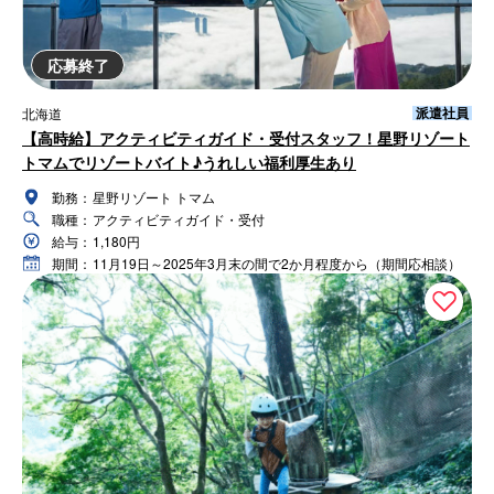
応募終了
派遣社員
北海道
【高時給】アクティビティガイド・受付スタッフ！星野リゾート
トマムでリゾートバイト♪うれしい福利厚生あり
勤務：
星野リゾート トマム
職種：
アクティビティガイド・受付
給与：
1,180円
期間：
11月19日～2025年3月末の間で2か月程度から（期間応相談）