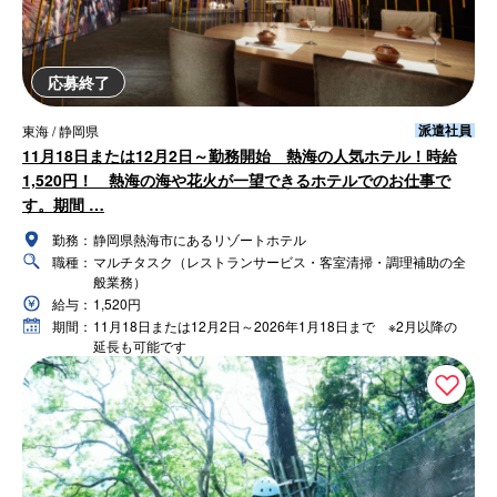
応募終了
派遣社員
東海 / 静岡県
11月18日または12月2日～勤務開始 熱海の人気ホテル！時給
1,520円！ 熱海の海や花火が一望できるホテルでのお仕事で
す。期間 …
勤務：
静岡県熱海市にあるリゾートホテル
職種：
マルチタスク（レストランサービス・客室清掃・調理補助の全
般業務）
給与：
1,520円
期間：
11月18日または12月2日～2026年1月18日まで ※2月以降の
延長も可能です