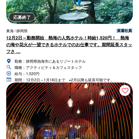
応募終了
派遣社員
東海 / 静岡県
12月2日～勤務開始 熱海の人気ホテル！時給1,520円！ 熱海
の海や花火が一望できるホテルでのお仕事です。期間延長スタッ
フさ …
勤務：
静岡県熱海市にあるリゾートホテル
職種：
アクティビティ＆カフェスタッフ
給与：
1,520円
期間：
12月2日～1月18日まで ※2月以降も延長可能です。