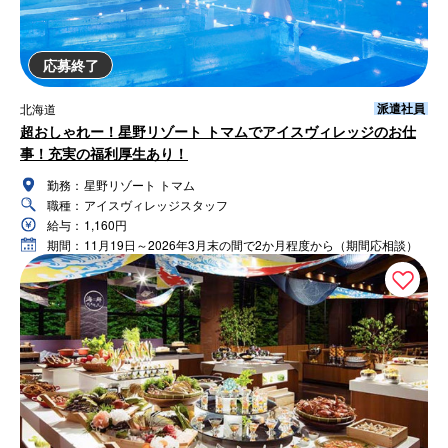
応募終了
派遣社員
北海道
超おしゃれー！星野リゾート トマムでアイスヴィレッジのお仕
事！充実の福利厚生あり！
勤務：
星野リゾート トマム
職種：
アイスヴィレッジスタッフ
給与：
1,160円
期間：
11月19日～2026年3月末の間で2か月程度から（期間応相談）