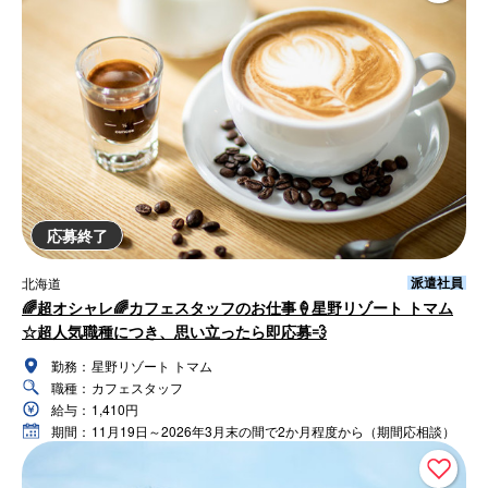
応募終了
派遣社員
北海道
🌈超オシャレ🌈カフェスタッフのお仕事🍦星野リゾート トマム
☆超人気職種につき、思い立ったら即応募💨
勤務：
星野リゾート トマム
職種：
カフェスタッフ
給与：
1,410円
期間：
11月19日～2026年3月末の間で2か月程度から（期間応相談）