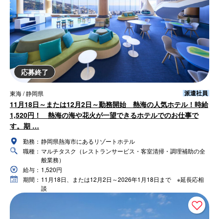
応募終了
派遣社員
東海 / 静岡県
11月18日～または12月2日～勤務開始 熱海の人気ホテル！時給
1,520円！ 熱海の海や花火が一望できるホテルでのお仕事で
す。期 …
勤務：
静岡県熱海市にあるリゾートホテル
職種：
マルチタスク（レストランサービス・客室清掃・調理補助の全
般業務）
給与：
1,520円
期間：
11月18日、または12月2日～2026年1月18日まで ※延長応相
談