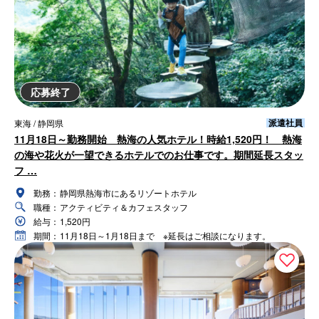
応募終了
派遣社員
東海 / 静岡県
11月18日～勤務開始 熱海の人気ホテル！時給1,520円！ 熱海
の海や花火が一望できるホテルでのお仕事です。期間延長スタッ
フ …
勤務：
静岡県熱海市にあるリゾートホテル
職種：
アクティビティ＆カフェスタッフ
給与：
1,520円
期間：
11月18日～1月18日まで ※延長はご相談になります。