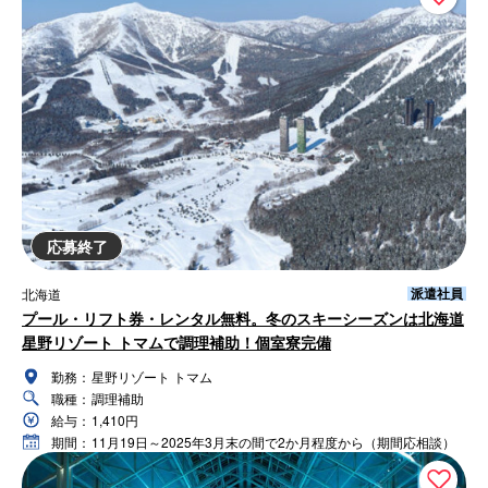
応募終了
派遣社員
北海道
プール・リフト券・レンタル無料。冬のスキーシーズンは北海道
星野リゾート トマムで調理補助！個室寮完備
勤務：
星野リゾート トマム
職種：
調理補助
給与：
1,410円
期間：
11月19日～2025年3月末の間で2か月程度から（期間応相談）