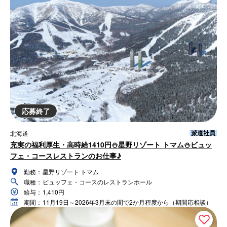
応募終了
派遣社員
北海道
充実の福利厚生・高時給1410円⛄星野リゾート トマム⛄ビュッ
フェ・コースレストランのお仕事♪
勤務：
星野リゾート トマム
職種：
ビュッフェ・コースのレストランホール
給与：
1,410円
期間：
11月19日～2026年3月末の間で2か月程度から（期間応相談）