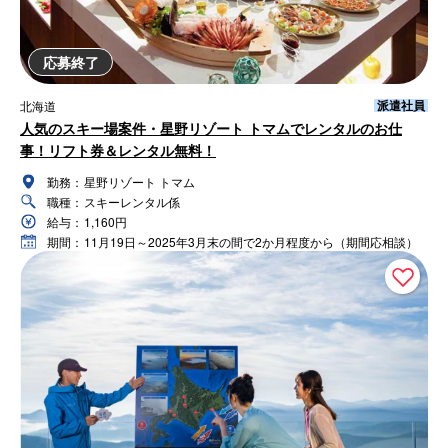
応募終了
派遣社員
北海道
人気のスキー場案件・星野リゾート トマムでレンタルのお仕
事！リフト券＆レンタル無料！
勤務：
星野リゾート トマム
職種：
スキーレンタル係
給与：
1,160円
期間：
11月19日～2025年3月末の間で2か月程度から（期間応相談）