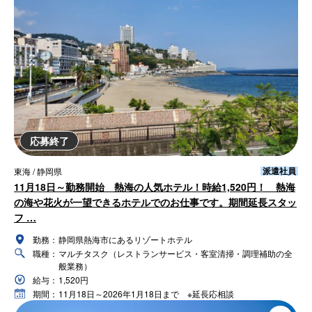
応募終了
派遣社員
東海 / 静岡県
11月18日～勤務開始 熱海の人気ホテル！時給1,520円！ 熱海
の海や花火が一望できるホテルでのお仕事です。期間延長スタッ
フ …
勤務：
静岡県熱海市にあるリゾートホテル
職種：
マルチタスク（レストランサービス・客室清掃・調理補助の全
般業務）
給与：
1,520円
期間：
11月18日～2026年1月18日まで ※延長応相談