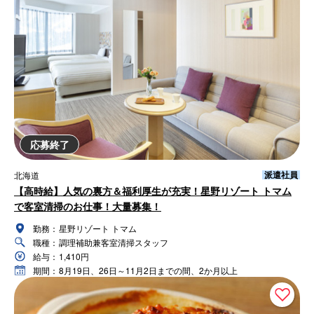
応募終了
派遣社員
北海道
【高時給】人気の裏方＆福利厚生が充実！星野リゾート トマム
で客室清掃のお仕事！大量募集！
勤務：
星野リゾート トマム
職種：
調理補助兼客室清掃スタッフ
給与：
1,410円
期間：
8月19日、26日～11月2日までの間、2か月以上