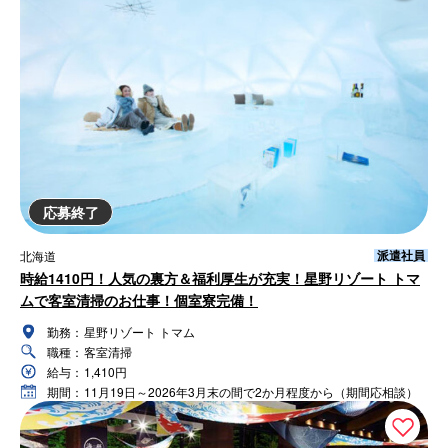
応募終了
派遣社員
北海道
時給1410円！人気の裏方＆福利厚生が充実！星野リゾート トマ
ムで客室清掃のお仕事！個室寮完備！
勤務：
星野リゾート トマム
職種：
客室清掃
給与：
1,410円
期間：
11月19日～2026年3月末の間で2か月程度から（期間応相談）