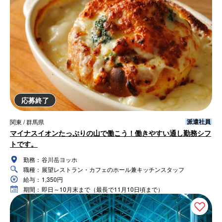
応募終了
派遣社員
関東 / 群馬県
マイナスイオンたっぷりの山で働こう！働きやすい通し勤務シフ
トです。
勤務：
谷川岳ヨッホ
職種：
展望レストラン・カフェのホール兼キッチンスタッフ
給与：
1,350円
期間：
即日～10月末まで（最長で11月10日頃まで）