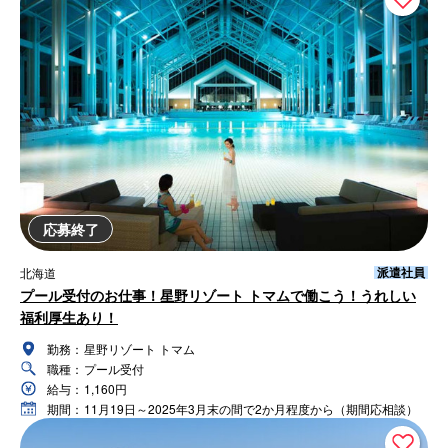
応募終了
派遣社員
北海道
プール受付のお仕事！星野リゾート トマムで働こう！うれしい
福利厚生あり！
勤務：
星野リゾート トマム
職種：
プール受付
給与：
1,160円
期間：
11月19日～2025年3月末の間で2か月程度から（期間応相談）