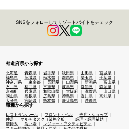
SNSをフォローしてリゾートバイトをチェック
都道府県から探す
北海道
青森県
岩手県
秋田県
山形県
宮城県
福島県
茨城県
栃木県
群馬県
埼玉県
千葉県
神奈川県
東京都
長野県
山梨県
新潟県
富山県
石川県
福井県
三重県
岐阜県
愛知県
静岡県
京都府
兵庫県
和歌山県
大阪府
滋賀県
山口県
岡山県
島根県
広島県
徳島県
香川県
高知県
大分県
宮崎県
熊本県
鹿児島県
沖縄県
職種から探す
レストランホール
フロント・ベル
売店・ショップ
仲居
マルチタスク（業務全般）
調理・調理補助
清掃系
洗い場
レジャー・アクティビティ
スキー場関係
検品・包装
その他の職種