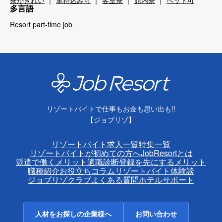
寮がきれい
車持込み可
客室寮
館内寮
ペット可
多言語
Resort part-time job
リゾートバイトで仕事もお金も思い出も!!
【ジョブリゾ】
リゾートバイト求人一覧
特集一覧
リゾートバイトが初めての方へ
JobResortとは
派遣で働くメリット
適職診断
登録を先にするメリット
職種紹介
お役立ちコラム
リゾートバイト体験談
ジョブリゾクラブ
よくある質問
ホテルサポート
人材をお探しの企業様へ
お問い合わせ