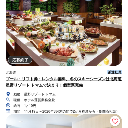
応募終了
派遣社員
北海道
プール・リフト券・レンタル無料。冬のスキーシーズンは北海道
星野リゾート トマムで決まり！個室寮完備
勤務：
星野リゾート トマム
職種：
ホテル運営業務全般
給与：
1,410円
期間：
11月19日～2026年3月末の間で2か月程度から（期間応相談）