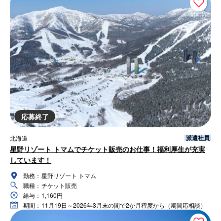
応募終了
派遣社員
北海道
星野リゾート トマムでチケット販売のお仕事！福利厚生が充実
しています！
勤務：
星野リゾート トマム
職種：
チケット販売
給与：
1,160円
期間：
11月19日～2026年3月末の間で2か月程度から（期間応相談）