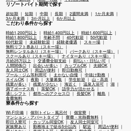
リゾートバイト期間で探す
超短期
短期
中期
長期
2週間未満
1か月未満
3か月未満
3か月以上
6か月以上
こだわり条件から探す
時給1,200円以上
時給1,400円以上
時給1,600円以上
時給1,800円以上
年齢不問
40代歓迎
50代歓迎
60代歓迎
未経験歓迎
経験者優遇
スキー場
無料リフト券あり（スキー場）
無料レンタルあり（スキー場）
パークあり（スキー場）
スクールあり（スキー場）
ナイターあり（スキー場）
月給25万以上
交通費全額支給
前払い・日払い可
人間関係◎
出会いが多い
カップルOK
夫婦OK
友人同士OK
周辺が便利
即日勤務可
プール・ジム等利用可
まかない自慢
中抜け勤務
ネイルOK
夜勤
大量募集
学生歓迎
山・高原
残業が多い
残業が少ない
海近く
温泉入浴可
湖
満了ボーナス有
茶髪OK
語学力が活かせる
通しシフト
都市へのアクセス◎
長髪OK
離島
食費無料
寮条件から探す
Wi-Fi完備
個別トイレ・風呂付
個室寮
マンション・アパートタイプ
寮費・光熱費無料
即日入寮可
カップル同室OK
友人同士同室可
家族寮あり
勤務地まで徒歩5分以内
駅近
周辺が便利