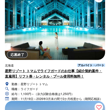
応募終了
アルバイト・パート
北海道
星野リゾート トマムでライフガードのお仕事【紹介契約案件・
直雇用】リフト券・レンタル・プール使用料無料！
勤務：
星野リゾート トマム
職種：
ライフガード
給与：
1,100円～（泳力試験合格後は1,250円）
期間：
11月19日～2026年3月末の間で2か月程度から（期間応相談）