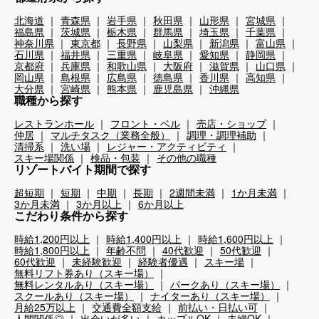
北海道
青森県
岩手県
秋田県
山形県
宮城県
福島県
茨城県
栃木県
群馬県
埼玉県
千葉県
神奈川県
東京都
長野県
山梨県
新潟県
富山県
石川県
福井県
三重県
岐阜県
愛知県
静岡県
京都府
兵庫県
和歌山県
大阪府
滋賀県
山口県
岡山県
島根県
広島県
徳島県
香川県
高知県
大分県
宮崎県
熊本県
鹿児島県
沖縄県
職種から探す
レストランホール
フロント・ベル
売店・ショップ
仲居
マルチタスク（業務全般）
調理・調理補助
清掃系
洗い場
レジャー・アクティビティ
スキー場関係
検品・包装
その他の職種
リゾートバイト期間で探す
超短期
短期
中期
長期
2週間未満
1か月未満
3か月未満
3か月以上
6か月以上
こだわり条件から探す
時給1,200円以上
時給1,400円以上
時給1,600円以上
時給1,800円以上
年齢不問
40代歓迎
50代歓迎
60代歓迎
未経験歓迎
経験者優遇
スキー場
無料リフト券あり（スキー場）
無料レンタルあり（スキー場）
パークあり（スキー場）
スクールあり（スキー場）
ナイターあり（スキー場）
月給25万以上
交通費全額支給
前払い・日払い可
人間関係◎
出会いが多い
カップルOK
夫婦OK