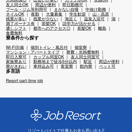
友人同士OK
周辺が便利
即日勤務可
プール・ジム等利用可
まかない自慢
中抜け勤務
ネイルOK
夜勤
大量募集
学生歓迎
山・高原
残業が多い
残業が少ない
海近く
温泉入浴可
湖
満了ボーナス有
茶髪OK
語学力が活かせる
通しシフト
都市へのアクセス◎
長髪OK
離島
食費無料
寮条件から探す
Wi-Fi完備
個別トイレ・風呂付
個室寮
マンション・アパートタイプ
寮費・光熱費無料
即日入寮可
カップル同室OK
友人同士同室可
家族寮あり
勤務地まで徒歩5分以内
駅近
周辺が便利
寮がきれい
車持込み可
客室寮
館内寮
ペット可
多言語
Resort part-time job
リゾートバイトで仕事もお金も思い出も!!