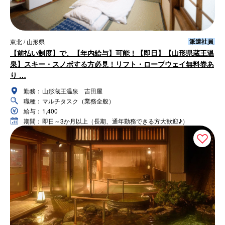
派遣社員
東北 / 山形県
【前払い制度】で、【年内給与】可能！【即日】【山形県蔵王温
泉】スキー・スノボする方必見！リフト・ロープウェイ無料券あ
り …
勤務：
山形蔵王温泉 吉田屋
職種：
マルチタスク（業務全般）
給与：
1,400
期間：
即日～3か月以上（長期、通年勤務できる方大歓迎♪）