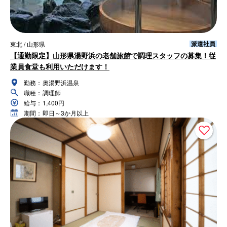
派遣社員
東北 / 山形県
【通勤限定】山形県湯野浜の老舗旅館で調理スタッフの募集！従
業員食堂も利用いただけます！
勤務：
奥湯野浜温泉
職種：
調理師
給与：
1,400円
期間：
即日～3か月以上