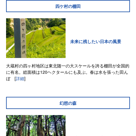
四ケ村の棚田
未来に残したい日本の風景
大蔵村の四ヶ村地区は東北随一の大スケールを誇る棚田が全国的
に有名。総面積は120ヘクタールにも及ぶ。春は水を張った田ん
ぼ
[
詳細
]
幻想の森