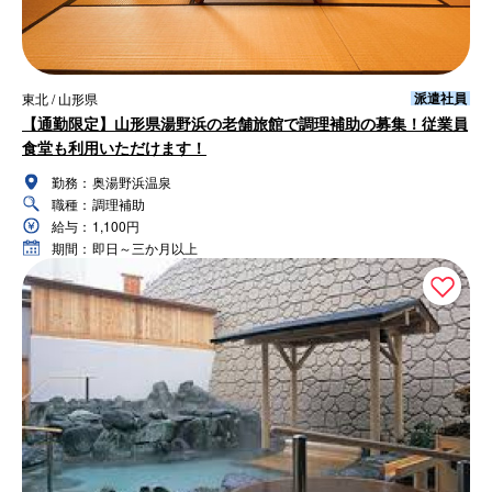
派遣社員
東北 / 山形県
【通勤限定】山形県湯野浜の老舗旅館で調理補助の募集！従業員
食堂も利用いただけます！
勤務：
奥湯野浜温泉
職種：
調理補助
給与：
1,100円
期間：
即日～三か月以上