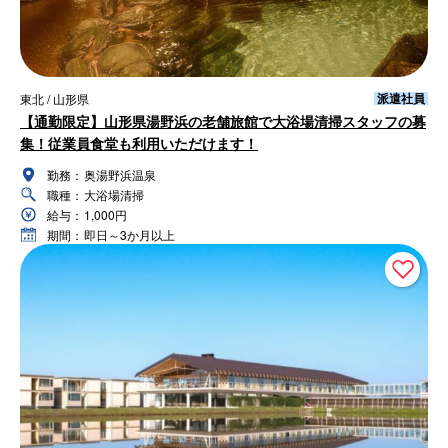
派遣社員
東北 / 山形県
【通勤限定】山形県湯野浜の老舗旅館で大浴場清掃スタッフの募
集！従業員食堂も利用いただけます！
勤務：
奥湯野浜温泉
職種：
大浴場清掃
給与：
1,000円
期間：
即日～3か月以上