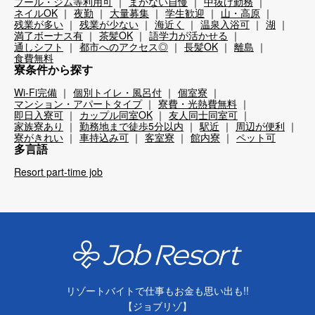
プール・ジム等利用可
まかない自慢
中抜け勤務
ネイルOK
夜勤
大量募集
学生歓迎
山・高原
残業が多い
残業が少ない
海近く
温泉入浴可
湖
満了ボーナス有
茶髪OK
語学力が活かせる
通しシフト
都市へのアクセス◎
長髪OK
離島
食費無料
寮条件から探す
Wi-Fi完備
個別トイレ・風呂付
個室寮
マンション・アパートタイプ
寮費・光熱費無料
即日入寮可
カップル同室OK
友人同士同室可
家族寮あり
勤務地まで徒歩5分以内
駅近
周辺が便利
寮がきれい
車持込み可
客室寮
館内寮
ペット可
多言語
Resort part-time job
リゾートバイトで仕事もお金も思い出も!!
【ジョブリゾ】