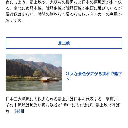
点にしよう。最上峡や、大蔵村の棚田など日本の原風景が多く残
る。南北に奥羽本線、陸羽東線と陸羽西線が東西に延びているが
運行数は少ない。時間の制約なく巡るならレンタルカーの利用が
おすすめ。
最上峡
壮大な景色が広がる渓谷で船下
り
日本三大急流にも数えられる最上川は日本を代表する一級河川。
その中流域は風光明媚な渓谷が15kmにもおよび、最上峡と呼ば
れ
[
詳細
]