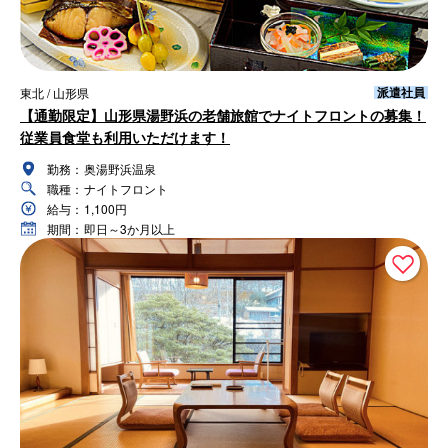
派遣社員
東北 / 山形県
【通勤限定】山形県湯野浜の老舗旅館でナイトフロントの募集！
従業員食堂も利用いただけます！
勤務：
奥湯野浜温泉
職種：
ナイトフロント
給与：
1,100円
期間：
即日～3か月以上