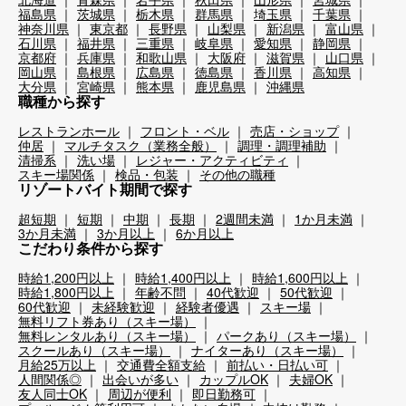
福島県
茨城県
栃木県
群馬県
埼玉県
千葉県
神奈川県
東京都
長野県
山梨県
新潟県
富山県
石川県
福井県
三重県
岐阜県
愛知県
静岡県
京都府
兵庫県
和歌山県
大阪府
滋賀県
山口県
岡山県
島根県
広島県
徳島県
香川県
高知県
大分県
宮崎県
熊本県
鹿児島県
沖縄県
職種から探す
レストランホール
フロント・ベル
売店・ショップ
仲居
マルチタスク（業務全般）
調理・調理補助
清掃系
洗い場
レジャー・アクティビティ
スキー場関係
検品・包装
その他の職種
リゾートバイト期間で探す
超短期
短期
中期
長期
2週間未満
1か月未満
3か月未満
3か月以上
6か月以上
こだわり条件から探す
時給1,200円以上
時給1,400円以上
時給1,600円以上
時給1,800円以上
年齢不問
40代歓迎
50代歓迎
60代歓迎
未経験歓迎
経験者優遇
スキー場
無料リフト券あり（スキー場）
無料レンタルあり（スキー場）
パークあり（スキー場）
スクールあり（スキー場）
ナイターあり（スキー場）
月給25万以上
交通費全額支給
前払い・日払い可
人間関係◎
出会いが多い
カップルOK
夫婦OK
友人同士OK
周辺が便利
即日勤務可