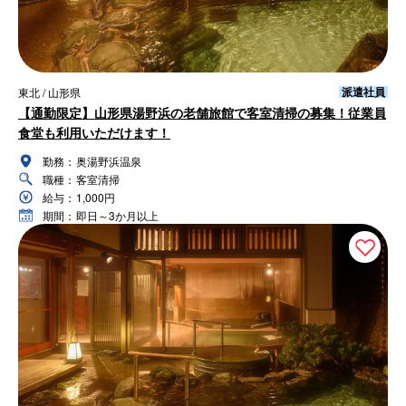
派遣社員
東北 / 山形県
【通勤限定】山形県湯野浜の老舗旅館で客室清掃の募集！従業員
食堂も利用いただけます！
勤務：
奥湯野浜温泉
職種：
客室清掃
給与：
1,000円
期間：
即日～3か月以上