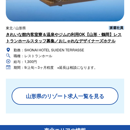
派遣社員
東北 / 山形県
きれいな館内客室寮＆温泉やジムの利用OK【山形・鶴岡】レス
トランホールスタッフ募集／おしゃれなデザイナーズホテル
勤務：
SHONAI HOTEL SUIDEN TERRASSE
職種：
レストランホール
給与：
1,300円
期間：
9/上旬～3ヶ月程度 ※延長は相談になります。
山形県のリゾート求人一覧を見る