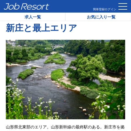
HOME
エリア情報
東北エリアの情報
山形エリアの情報
簡単登録
ログイン
求人一覧
お気に入り一覧
新庄と最上エリア
山形県北東部のエリア。山形新幹線の最終駅のある。新庄市を拠