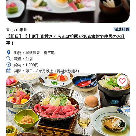
派遣社員
東北 / 山形県
【即日】【山形】直営さくらんぼ狩園がある旅館で仲居のお仕
事！
勤務：
黒沢温泉 喜三郎
職種：
仲居
給与：
1,200円
期間：
即日～3か月以上（長期大歓迎♪）