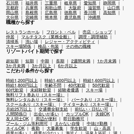
石川県
福井県
三重県
岐阜県
愛知県
静岡県
京都府
兵庫県
和歌山県
大阪府
滋賀県
山口県
岡山県
島根県
広島県
徳島県
香川県
高知県
大分県
宮崎県
熊本県
鹿児島県
沖縄県
職種から探す
レストランホール
フロント・ベル
売店・ショップ
仲居
マルチタスク（業務全般）
調理・調理補助
清掃系
洗い場
レジャー・アクティビティ
スキー場関係
検品・包装
その他の職種
リゾートバイト期間で探す
超短期
短期
中期
長期
2週間未満
1か月未満
3か月未満
3か月以上
6か月以上
こだわり条件から探す
時給1,200円以上
時給1,400円以上
時給1,600円以上
時給1,800円以上
年齢不問
40代歓迎
50代歓迎
60代歓迎
未経験歓迎
経験者優遇
スキー場
無料リフト券あり（スキー場）
無料レンタルあり（スキー場）
パークあり（スキー場）
スクールあり（スキー場）
ナイターあり（スキー場）
月給25万以上
交通費全額支給
前払い・日払い可
人間関係◎
出会いが多い
カップルOK
夫婦OK
友人同士OK
周辺が便利
即日勤務可
プール・ジム等利用可
まかない自慢
中抜け勤務
ネイルOK
夜勤
大量募集
学生歓迎
山・高原
残業が多い
残業が少ない
海近く
温泉入浴可
湖