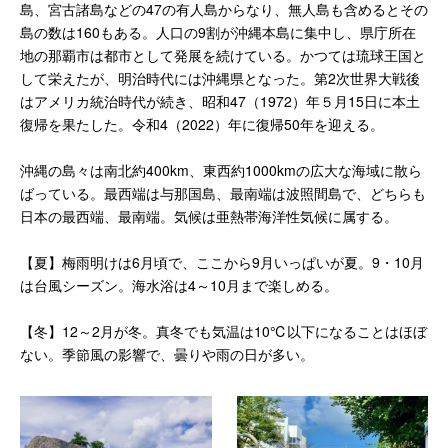
島、宮古諸島などの47の有人島からなり、無人島も含めるとその
島の数は160もある。人口の9割が沖縄本島に集中し、県庁所在
地の那覇市は都市として発展を続けている。かつては琉球王国と
して栄えたが、明治時代には沖縄県となった。第2次世界大戦後
はアメリカ統治時代が続き、昭和47（1972）年５月15日に本土
復帰を果たした。令和4（2022）年に復帰50年を迎える。
沖縄の島々は南北約400km、東西約1000kmの広大な海域に散ら
ばっている。最西端は与那国島、最南端は波照間島で、どちらも
日本の最西端、最南端。気候は亜熱帯海洋性気候に属する。
【夏】梅雨明けは6月頃で、ここから9月いっぱいが夏。9・10月
は台風シーズン。海水浴は4～10月まで楽しめる。
【冬】12～2月が冬。真冬でも気温は10℃以下になることはほぼ
ない。季節風の影響で、曇りや雨の日が多い。