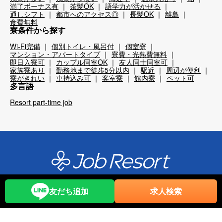
満了ボーナス有
茶髪OK
語学力が活かせる
通しシフト
都市へのアクセス◎
長髪OK
離島
食費無料
寮条件から探す
Wi-Fi完備
個別トイレ・風呂付
個室寮
マンション・アパートタイプ
寮費・光熱費無料
即日入寮可
カップル同室OK
友人同士同室可
家族寮あり
勤務地まで徒歩5分以内
駅近
周辺が便利
寮がきれい
車持込み可
客室寮
館内寮
ペット可
多言語
Resort part-time job
リゾートバイトで仕事もお金も思い出も!!
友だち追加
求人検索
【ジョブリゾ】
リゾートバイト求人一覧
特集一覧