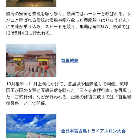
航海の安全と豊漁を願う祭り。糸満ではハーレーと呼ばれる。サ
バニと呼ばれる伝統の漁船や龍を象った爬龍船（はりゅうせん）
に男達が乗り込み、スピードを競う。那覇は毎年GW、糸満では
旧暦5月4日に行われる。
首里城祭
10月後半～11月上旬にかけて、首里城や国際通りで開催。琉球
国王が国の安寧と五穀豊穣を願った「三ヶ寺参拝行幸」を再現し
た「古式行列」などが行われる。正殿の修復完成までは「首里城
復興祭」として開催。
全日本宮古島トライアスロン大会