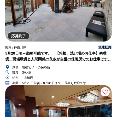
応募終了
派遣社員
関東 / 神奈川県
5月20日頃～勤務可能です。 【箱根、洗い場のお仕事】寮環
境、現場環境と人間関係の良さが自慢の保養所でのお仕事です。
勤務：
箱根宮ノ下の保養所
職種：
洗い場
給与：
1,350円
期間：
5月20日前後～8月31日まで 長期も歓迎です。