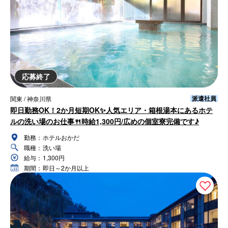
応募終了
派遣社員
関東 / 神奈川県
即日勤務OK！2か月短期OK✨人気エリア・箱根湯本にあるホテ
ルの洗い場のお仕事🍴時給1,300円/広めの個室寮完備です♪
勤務：
ホテルおかだ
職種：
洗い場
給与：
1,300円
期間：
即日～2か月以上