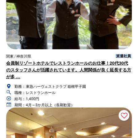
派遣社員
関東 / 神奈川県
会員制リゾートホテルでレストランホールのお仕事！20代30代
のスタッフさんが活躍されています。人間関係が良く延長する方
が多 …
勤務：
東急ハーヴェストクラブ 箱根甲子園
職種：
レストランホール
給与：
1,400円
期間：
4月～3か月以上（長期歓迎）