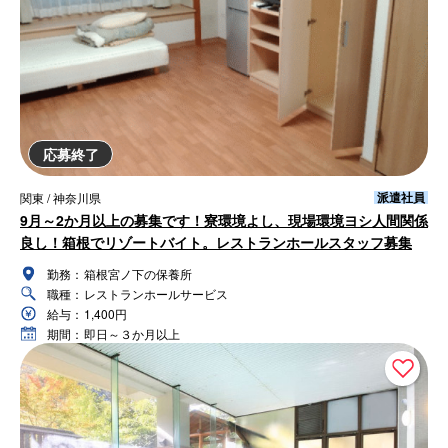
応募終了
派遣社員
関東 / 神奈川県
9月～2か月以上の募集です！寮環境よし、現場環境ヨシ人間関係
良し！箱根でリゾートバイト。レストランホールスタッフ募集
勤務：
箱根宮ノ下の保養所
職種：
レストランホールサービス
給与：
1,400円
期間：
即日～３か月以上