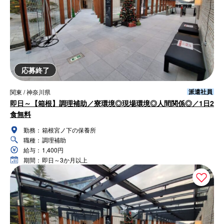
応募終了
派遣社員
関東 / 神奈川県
即日～【箱根】調理補助／寮環境◎現場環境◎人間関係◎／1日2
食無料
勤務：
箱根宮ノ下の保養所
職種：
調理補助
給与：
1,400円
期間：
即日～3か月以上