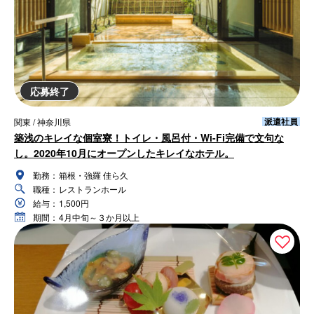
応募終了
派遣社員
関東 / 神奈川県
築浅のキレイな個室寮！トイレ・風呂付・Wi-Fi完備で文句な
し。2020年10月にオープンしたキレイなホテル。
勤務：
箱根・強羅 佳ら久
職種：
レストランホール
給与：
1,500円
期間：
4月中旬～３か月以上