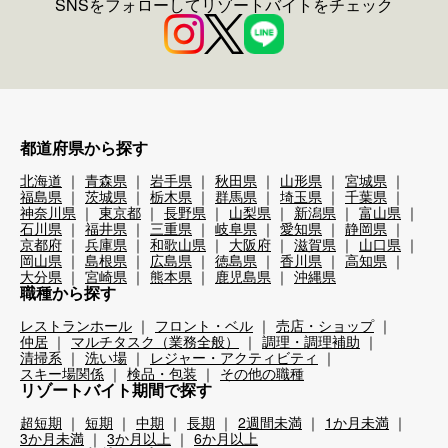
SNSをフォローしてリゾートバイトをチェック
都道府県から探す
北海道
青森県
岩手県
秋田県
山形県
宮城県
福島県
茨城県
栃木県
群馬県
埼玉県
千葉県
神奈川県
東京都
長野県
山梨県
新潟県
富山県
石川県
福井県
三重県
岐阜県
愛知県
静岡県
京都府
兵庫県
和歌山県
大阪府
滋賀県
山口県
岡山県
島根県
広島県
徳島県
香川県
高知県
大分県
宮崎県
熊本県
鹿児島県
沖縄県
職種から探す
レストランホール
フロント・ベル
売店・ショップ
仲居
マルチタスク（業務全般）
調理・調理補助
清掃系
洗い場
レジャー・アクティビティ
スキー場関係
検品・包装
その他の職種
リゾートバイト期間で探す
超短期
短期
中期
長期
2週間未満
1か月未満
3か月未満
3か月以上
6か月以上