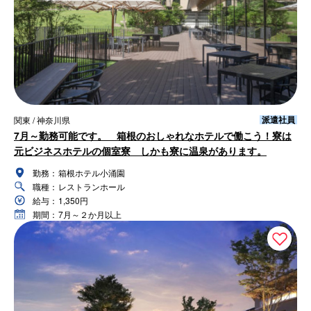
派遣社員
関東 / 神奈川県
7月～勤務可能です。 箱根のおしゃれなホテルで働こう！寮は
元ビジネスホテルの個室寮 しかも寮に温泉があります。
勤務：
箱根ホテル小涌園
職種：
レストランホール
給与：
1,350円
期間：
7月～２か月以上