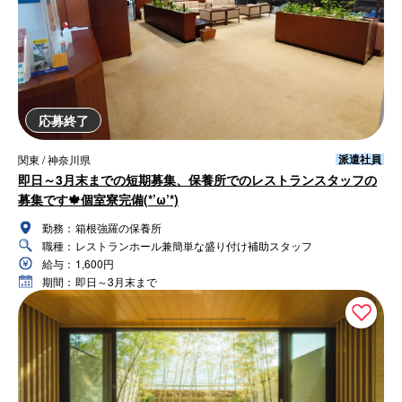
応募終了
派遣社員
関東 / 神奈川県
即日～3月末までの短期募集、保養所でのレストランスタッフの
募集です🍁個室寮完備(*’ω’*)
勤務：
箱根強羅の保養所
職種：
レストランホール兼簡単な盛り付け補助スタッフ
給与：
1,600円
期間：
即日～3月末まで