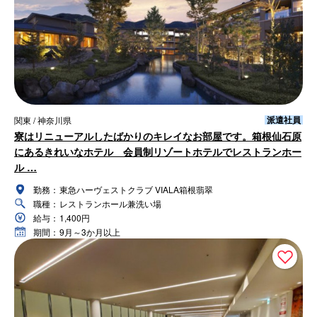
派遣社員
関東 / 神奈川県
寮はリニューアルしたばかりのキレイなお部屋です。箱根仙石原
にあるきれいなホテル 会員制リゾートホテルでレストランホー
ル …
勤務：
東急ハーヴェストクラブ VIALA箱根翡翠
職種：
レストランホール兼洗い場
給与：
1,400円
期間：
9月～3か月以上