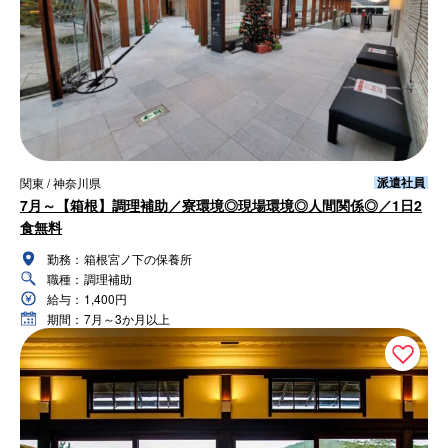
派遣社員
関東 / 神奈川県
7月～【箱根】調理補助／寮環境◎現場環境◎人間関係◎／1日2
食無料
勤務：
箱根宮ノ下の保養所
職種：
調理補助
給与：
1,400円
期間：
7月～3か月以上