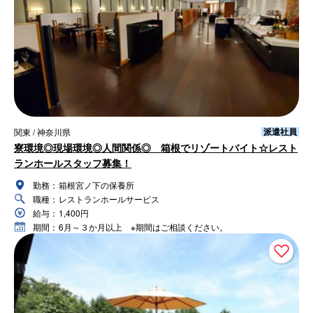
派遣社員
関東 / 神奈川県
寮環境◎現場環境◎人間関係◎ 箱根でリゾートバイト☆レスト
ランホールスタッフ募集！
勤務：
箱根宮ノ下の保養所
職種：
レストランホールサービス
給与：
1,400円
期間：
6月～３か月以上 ※期間はご相談ください。