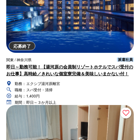
応募終了
派遣社員
関東 / 神奈川県
即日～勤務可能！【湯河原の会員制リゾートホテルでスパ受付の
お仕事】高時給／きれいな個室寮完備＆美味しいまかない付！
勤務：
エクシブ湯河原離宮
職種：
スパ受付・清掃
給与：
1,400円
期間：
即日～３か月以上