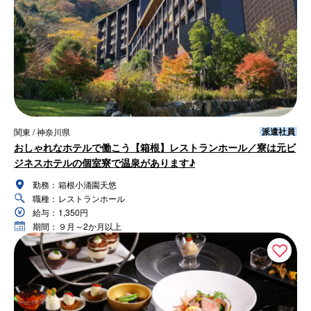
派遣社員
関東 / 神奈川県
おしゃれなホテルで働こう【箱根】レストランホール／寮は元ビ
ジネスホテルの個室寮で温泉があります♪
勤務：
箱根小涌園天悠
職種：
レストランホール
給与：
1,350円
期間：
９月～2か月以上