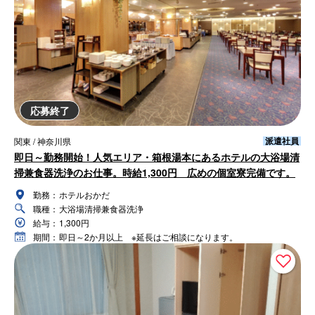
応募終了
派遣社員
関東 / 神奈川県
即日～勤務開始！人気エリア・箱根湯本にあるホテルの大浴場清
掃兼食器洗浄のお仕事。時給1,300円 広めの個室寮完備です。
勤務：
ホテルおかだ
職種：
大浴場清掃兼食器洗浄
給与：
1,300円
期間：
即日～2か月以上 ※延長はご相談になります。