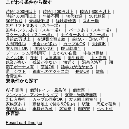
こだわり条件から探す
時給1,200円以上
時給1,400円以上
時給1,600円以上
時給1,800円以上
年齢不問
40代歓迎
50代歓迎
60代歓迎
未経験歓迎
経験者優遇
スキー場
無料リフト券あり（スキー場）
無料レンタルあり（スキー場）
パークあり（スキー場）
スクールあり（スキー場）
ナイターあり（スキー場）
月給25万以上
交通費全額支給
前払い・日払い可
人間関係◎
出会いが多い
カップルOK
夫婦OK
友人同士OK
周辺が便利
即日勤務可
プール・ジム等利用可
まかない自慢
中抜け勤務
ネイルOK
夜勤
大量募集
学生歓迎
山・高原
残業が多い
残業が少ない
海近く
温泉入浴可
湖
満了ボーナス有
茶髪OK
語学力が活かせる
通しシフト
都市へのアクセス◎
長髪OK
離島
食費無料
寮条件から探す
Wi-Fi完備
個別トイレ・風呂付
個室寮
マンション・アパートタイプ
寮費・光熱費無料
即日入寮可
カップル同室OK
友人同士同室可
家族寮あり
勤務地まで徒歩5分以内
駅近
周辺が便利
寮がきれい
車持込み可
客室寮
館内寮
ペット可
多言語
Resort part-time job