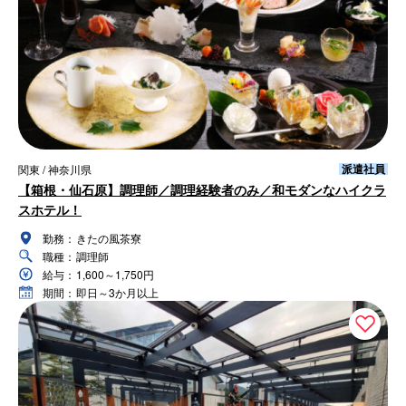
派遣社員
関東 / 神奈川県
【箱根・仙石原】調理師／調理経験者のみ／和モダンなハイクラ
スホテル！
勤務：
きたの風茶寮
職種：
調理師
給与：
1,600～1,750円
期間：
即日～3か月以上