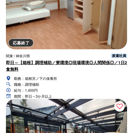
応募終了
派遣社員
関東 / 神奈川県
即日～【箱根】調理補助／寮環境◎現場環境◎人間関係◎／1日2
食無料
勤務：
箱根宮ノ下の保養所
職種：
調理補助
給与：
1,400円
期間：
即日～3か月以上