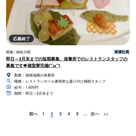
応募終了
派遣社員
関東 / 神奈川県
即日～3月末までの短期募集、保養所でのレストランスタッフの
募集です🍁個室寮完備(*’ω’*)
勤務：
箱根強羅の保養所
職種：
レストランホール兼簡単な盛り付け補助スタッフ
給与：
1,600円
期間：
即日～3月末まで
前へ
1
2
3
4
5
…
次へ
>>