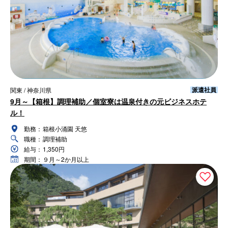
派遣社員
関東 / 神奈川県
9月～【箱根】調理補助／個室寮は温泉付きの元ビジネスホテ
ル！
勤務：
箱根小涌園 天悠
職種：
調理補助
給与：
1,350円
期間：
９月～2か月以上