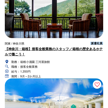
派遣社員
関東 / 神奈川県
【神奈川・箱根】接客全般業務のスタッフ／箱根の歴史あるホテ
ルで働こう！
勤務：
箱根小涌園 三河屋旅館
職種：
接客全般業務
給与：
1,350円
期間：
9月～2か月以上