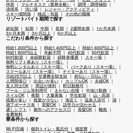
仲居
マルチタスク（業務全般）
調理・調理補助
清掃系
洗い場
レジャー・アクティビティ
スキー場関係
検品・包装
その他の職種
リゾートバイト期間で探す
超短期
短期
中期
長期
2週間未満
1か月未満
3か月未満
3か月以上
6か月以上
こだわり条件から探す
時給1,200円以上
時給1,400円以上
時給1,600円以上
時給1,800円以上
年齢不問
40代歓迎
50代歓迎
60代歓迎
未経験歓迎
経験者優遇
スキー場
無料リフト券あり（スキー場）
無料レンタルあり（スキー場）
パークあり（スキー場）
スクールあり（スキー場）
ナイターあり（スキー場）
月給25万以上
交通費全額支給
前払い・日払い可
人間関係◎
出会いが多い
カップルOK
夫婦OK
友人同士OK
周辺が便利
即日勤務可
プール・ジム等利用可
まかない自慢
中抜け勤務
ネイルOK
夜勤
大量募集
学生歓迎
山・高原
残業が多い
残業が少ない
海近く
温泉入浴可
湖
満了ボーナス有
茶髪OK
語学力が活かせる
通しシフト
都市へのアクセス◎
長髪OK
離島
食費無料
寮条件から探す
Wi-Fi完備
個別トイレ・風呂付
個室寮