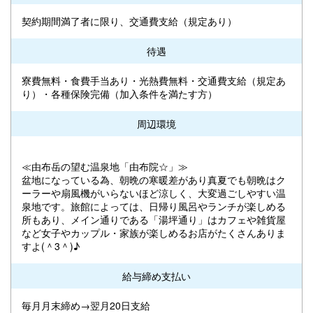
契約期間満了者に限り、交通費支給（規定あり）
待遇
寮費無料・食費手当あり・光熱費無料・交通費支給（規定あ
り）・各種保険完備（加入条件を満たす方）
周辺環境
≪由布岳の望む温泉地「由布院☆」≫
盆地になっている為、朝晩の寒暖差があり真夏でも朝晩はク
ーラーや扇風機がいらないほど涼しく、大変過ごしやすい温
泉地です。旅館によっては、日帰り風呂やランチが楽しめる
所もあり、メイン通りである「湯坪通り」はカフェや雑貨屋
など女子やカップル・家族が楽しめるお店がたくさんありま
すよ(＾3＾)♪
給与締め支払い
毎月月末締め→翌月20日支給