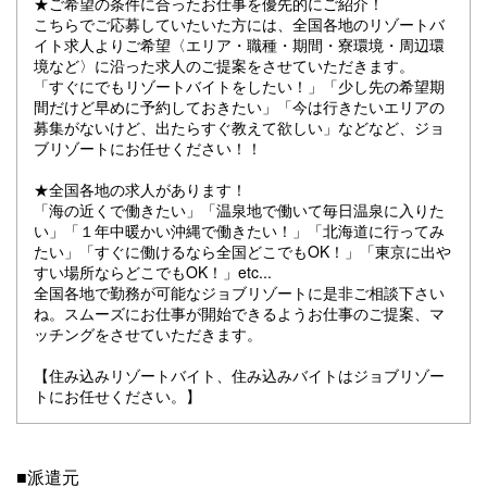
★ご希望の条件に合ったお仕事を優先的にご紹介！
こちらでご応募していたいた方には、全国各地のリゾートバ
イト求人よりご希望〈エリア・職種・期間・寮環境・周辺環
境など〉に沿った求人のご提案をさせていただきます。
「すぐにでもリゾートバイトをしたい！」「少し先の希望期
間だけど早めに予約しておきたい」「今は行きたいエリアの
募集がないけど、出たらすぐ教えて欲しい」などなど、ジョ
ブリゾートにお任せください！！
★全国各地の求人があります！
「海の近くで働きたい」「温泉地で働いて毎日温泉に入りた
い」「１年中暖かい沖縄で働きたい！」「北海道に行ってみ
たい」「すぐに働けるなら全国どこでもOK！」「東京に出や
すい場所ならどこでもOK！」etc...
全国各地で勤務が可能なジョブリゾートに是非ご相談下さい
ね。スムーズにお仕事が開始できるようお仕事のご提案、マ
ッチングをさせていただきます。
【住み込みリゾートバイト、住み込みバイトはジョブリゾー
トにお任せください。】
■派遣元