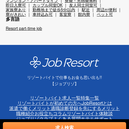
マンション・アパートタイプ
寮費・光熱費無料
即日入寮可
カップル同室OK
友人同士同室可
家族寮あり
勤務地まで徒歩5分以内
駅近
周辺が便利
寮がきれい
車持込み可
客室寮
館内寮
ペット可
多言語
Resort part-time job
リゾートバイトで仕事もお金も思い出も!!
【ジョブリゾ】
リゾートバイト求人一覧
特集一覧
リゾートバイトが初めての方へ
JobResortとは
派遣で働くメリット
適職診断
登録を先にするメリット
職種紹介
お役立ちコラム
リゾートバイト体験談
ジョブリゾクラブ
よくある質問
ホテルサポート
求人検索