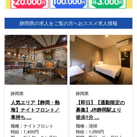
静岡県の求人をご覧の方へ
おススメ求人情報
静岡県
静岡県
人気エリア【静岡・熱
【即日】【通勤限定の
海】ナイトフロント／
募集】JR静岡駅より
車持ち …
徒歩1分 …
職種：
ナイトフロント
職種：
清掃
時給：
1,400円
時給：
1,050円