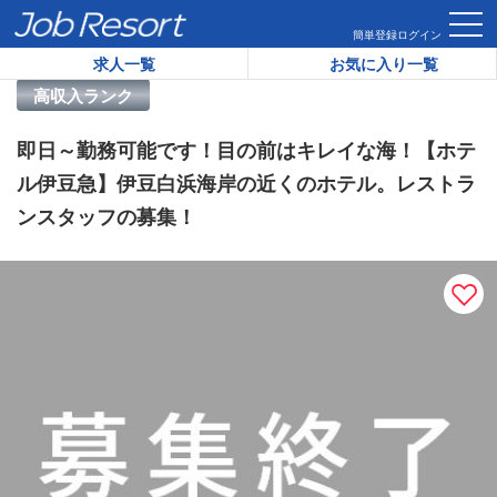
HOME
求人一覧
即日～勤務可能です！目の前はキレイな海！
簡単登録
ログイン
求人一覧
お気に入り一覧
リゾートバイト求人番号：
46988
高収入ランク
即日～勤務可能です！目の前はキレイな海！【ホテ
ル伊豆急】伊豆白浜海岸の近くのホテル。レストラ
ンスタッフの募集！