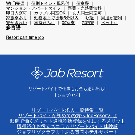
Wi-Fi完備
個別トイレ・風呂付
個室寮
マンション・アパートタイプ
寮費・光熱費無料
即日入寮可
カップル同室OK
友人同士同室可
家族寮あり
勤務地まで徒歩5分以内
駅近
周辺が便利
寮がきれい
車持込み可
客室寮
館内寮
ペット可
多言語
Resort part-time job
リゾートバイトで仕事もお金も思い出も!!
【ジョブリゾ】
リゾートバイト求人一覧
特集一覧
リゾートバイトが初めての方へ
JobResortとは
派遣で働くメリット
適職診断
登録を先にするメリット
職種紹介
お役立ちコラム
リゾートバイト体験談
ジョブリゾクラブ
よくある質問
ホテルサポート