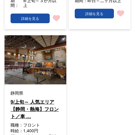
期
9/上旬～３か月以
期間：
即日～二ヶ月以上
間：
上
詳細を見る
詳細を見る
静岡県
9/上旬～ 人気エリア
【静岡・熱海】フロン
ト／車 …
職種：
フロント
時給：
1,400円