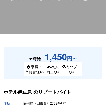
1,450
円～
✨時給
🏠寮費・
👥友人
💑カップル
光熱費無料
同士OK
OK
ホテル伊豆急 の
リゾートバイト
住所
静岡県下田市白浜2732番地7