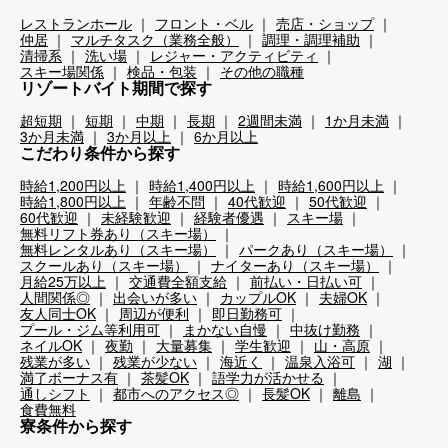
レストランホール
フロント・ベル
売店・ショップ
仲居
マルチタスク（業務全般）
調理・調理補助
清掃系
洗い場
レジャー・アクティビティ
スキー場関係
検品・包装
その他の職種
リゾートバイト期間で探す
超短期
短期
中期
長期
2週間未満
1か月未満
3か月未満
3か月以上
6か月以上
こだわり条件から探す
時給1,200円以上
時給1,400円以上
時給1,600円以上
時給1,800円以上
年齢不問
40代歓迎
50代歓迎
60代歓迎
未経験歓迎
経験者優遇
スキー場
無料リフト券あり（スキー場）
無料レンタルあり（スキー場）
パークあり（スキー場）
スクールあり（スキー場）
ナイターあり（スキー場）
月給25万以上
交通費全額支給
前払い・日払い可
人間関係◎
出会いが多い
カップルOK
夫婦OK
友人同士OK
周辺が便利
即日勤務可
プール・ジム等利用可
まかない自慢
中抜け勤務
ネイルOK
夜勤
大量募集
学生歓迎
山・高原
残業が多い
残業が少ない
海近く
温泉入浴可
湖
満了ボーナス有
茶髪OK
語学力が活かせる
通しシフト
都市へのアクセス◎
長髪OK
離島
食費無料
寮条件から探す