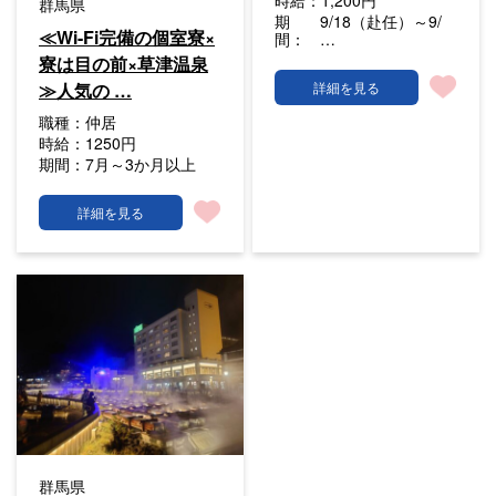
時給：
1,200円
群馬県
期
9/18（赴任）～9/
≪Wi-Fi完備の個室寮×
間：
…
寮は目の前×草津温泉
≫人気の …
詳細を見る
職種：
仲居
時給：
1250円
期間：
7月～3か月以上
詳細を見る
群馬県