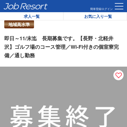
HOME
求人一覧
即日～11/末迄 長期募集です。【長野・北軽
簡単登録
ログイン
求人一覧
お気に入り一覧
リゾートバイト求人番号：
46976
地域高水準
即日～11/末迄 長期募集です。【長野・北軽井
沢】ゴルフ場のコース管理／Wi-Fi付きの個室寮完
備／通し勤務