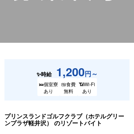
1,200
円～
✨時給
🛌個室寮
🍱食費
📶Wi-Fi
あり
無料
あり
プリンスランドゴルフクラブ（ホテルグリー
ンプラザ軽井沢） の
リゾートバイト