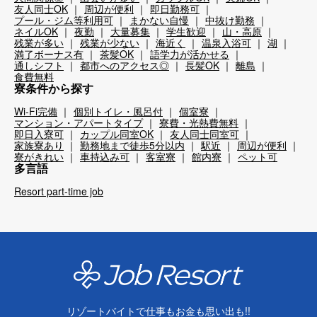
友人同士OK
周辺が便利
即日勤務可
プール・ジム等利用可
まかない自慢
中抜け勤務
ネイルOK
夜勤
大量募集
学生歓迎
山・高原
残業が多い
残業が少ない
海近く
温泉入浴可
湖
満了ボーナス有
茶髪OK
語学力が活かせる
通しシフト
都市へのアクセス◎
長髪OK
離島
食費無料
寮条件から探す
Wi-Fi完備
個別トイレ・風呂付
個室寮
マンション・アパートタイプ
寮費・光熱費無料
即日入寮可
カップル同室OK
友人同士同室可
家族寮あり
勤務地まで徒歩5分以内
駅近
周辺が便利
寮がきれい
車持込み可
客室寮
館内寮
ペット可
多言語
Resort part-time job
リゾートバイトで仕事もお金も思い出も!!