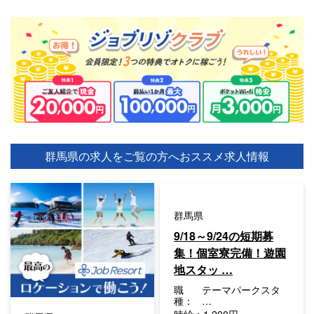
群馬県の求人をご覧の方へ
おススメ求人情報
群馬県
9/18～9/24の短期募
集！個室寮完備！遊園
地スタッ …
職
テーマパークスタ
種：
…