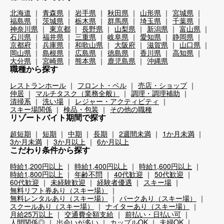
北海道
青森県
岩手県
秋田県
山形県
宮城県
福島県
茨城県
栃木県
群馬県
埼玉県
千葉県
神奈川県
東京都
長野県
山梨県
新潟県
富山県
石川県
福井県
三重県
岐阜県
愛知県
静岡県
京都府
兵庫県
和歌山県
大阪府
滋賀県
山口県
岡山県
島根県
広島県
徳島県
香川県
高知県
大分県
宮崎県
熊本県
鹿児島県
沖縄県
職種から探す
レストランホール
フロント・ベル
売店・ショップ
仲居
マルチタスク（業務全般）
調理・調理補助
清掃系
洗い場
レジャー・アクティビティ
スキー場関係
検品・包装
その他の職種
リゾートバイト期間で探す
超短期
短期
中期
長期
2週間未満
1か月未満
3か月未満
3か月以上
6か月以上
こだわり条件から探す
時給1,200円以上
時給1,400円以上
時給1,600円以上
時給1,800円以上
年齢不問
40代歓迎
50代歓迎
60代歓迎
未経験歓迎
経験者優遇
スキー場
無料リフト券あり（スキー場）
無料レンタルあり（スキー場）
パークあり（スキー場）
スクールあり（スキー場）
ナイターあり（スキー場）
月給25万以上
交通費全額支給
前払い・日払い可
人間関係◎
出会いが多い
カップルOK
夫婦OK