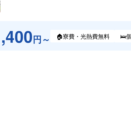
1,400
🏠寮費・
光熱費無料
🛌
円～