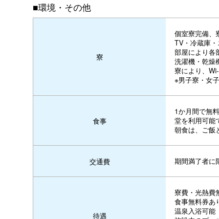
■環境・その他
個室寮完備、
TV・冷蔵庫
部屋により各
寮
洗濯機・乾燥
寮により、Wi
※男子寮・女
1か月間で無料
堂を利用可能
食事
朝食は、ご飯
期間満了者に
交通費
寮費・光熱費
食事無料券あ
温泉入浴可能
待遇