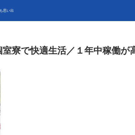
快適生活／１年中稼働が高く稼げます！
も思い出
個室寮で快適生活／１年中稼働が