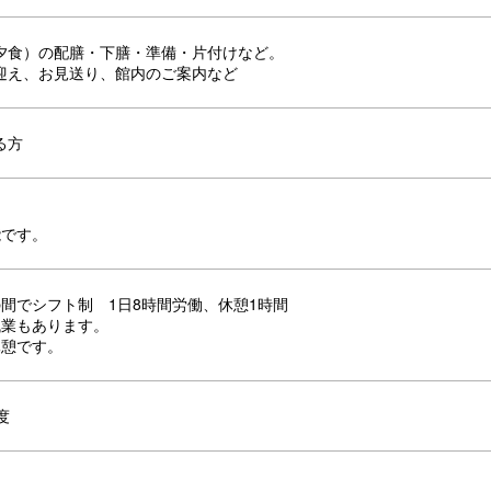
夕食）の配膳・下膳・準備・片付けなど。
迎え、お見送り、館内のご案内など
る方
能です。
:00の間でシフト制 1日8時間労働、休憩1時間
残業もあります。
休憩です。
度