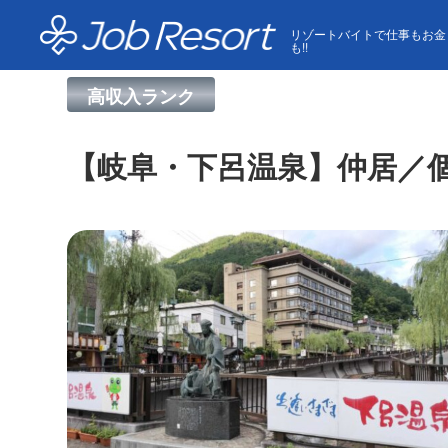
HOME
求人一覧
【岐阜・下呂温泉】仲居／個室寮で
リゾートバイトで仕事もお金
も!!
高収入ランク
【岐阜・下呂温泉】仲居／