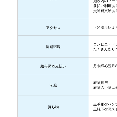
施設内のプー
前払い制度あ
交通費支給あ
下呂温泉駅よ
アクセス
コンビニ・ド
周辺環境
たくさんあり
月末締め翌月2
給与締め支払い
着物貸与
制服
着物の小物は
黒革靴orパン
持ち物
黒靴下or黒ス