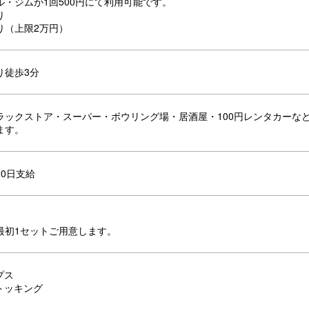
ル・ジムが1回500円にて利用可能です。
り
り（上限2万円）
り徒歩3分
ラックストア・スーパー・ボウリング場・居酒屋・100円レンタカーな
ます。
0日支給
最初1セットご用意します。
プス
トッキング