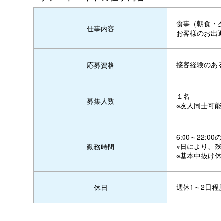
食事（朝食・
仕事内容
お客様のお出
接客経験のあ
応募資格
１名
募集人数
※友人同士可
6:00～22
※日により、
勤務時間
※基本中抜け
週休1～2日程
休日