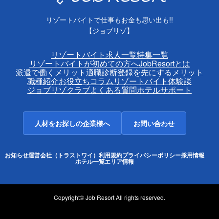
リゾートバイトで仕事もお金も思い出も!!
【ジョブリゾ】
リゾートバイト求人一覧
特集一覧
リゾートバイトが初めての方へ
JobResortとは
派遣で働くメリット
適職診断
登録を先にするメリット
職種紹介
お役立ちコラム
リゾートバイト体験談
ジョブリゾクラブ
よくある質問
ホテルサポート
人材をお探しの企業様へ
お問い合わせ
お知らせ
運営会社（トラストワイ）
利用規約
プライバシーポリシー
採用情報
ホテル一覧
エリア情報
Copyright© Job Resort All rights reserved.