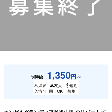
1,350
円～
✨時給
♨温泉
👥友人
⏱短期
入浴可
同士OK
募集
エンゼルグランディア越後中里 の
リゾートバ