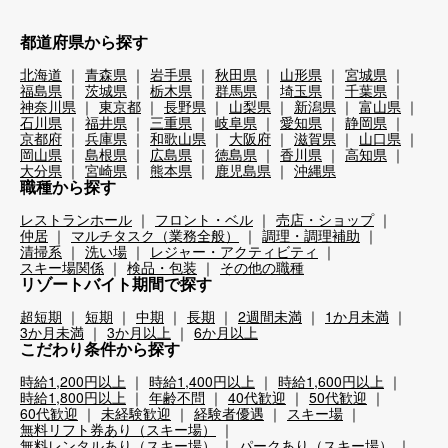
都道府県から探す
北海道
青森県
岩手県
秋田県
山形県
宮城県
福島県
茨城県
栃木県
群馬県
埼玉県
千葉県
神奈川県
東京都
長野県
山梨県
新潟県
富山県
石川県
福井県
三重県
岐阜県
愛知県
静岡県
京都府
兵庫県
和歌山県
大阪府
滋賀県
山口県
岡山県
島根県
広島県
徳島県
香川県
高知県
大分県
宮崎県
熊本県
鹿児島県
沖縄県
職種から探す
レストランホール
フロント・ベル
売店・ショップ
仲居
マルチタスク（業務全般）
調理・調理補助
清掃系
洗い場
レジャー・アクティビティ
スキー場関係
検品・包装
その他の職種
リゾートバイト期間で探す
超短期
短期
中期
長期
2週間未満
1か月未満
3か月未満
3か月以上
6か月以上
こだわり条件から探す
時給1,200円以上
時給1,400円以上
時給1,600円以上
時給1,800円以上
年齢不問
40代歓迎
50代歓迎
60代歓迎
未経験歓迎
経験者優遇
スキー場
無料リフト券あり（スキー場）
無料レンタルあり（スキー場）
パークあり（スキー場）