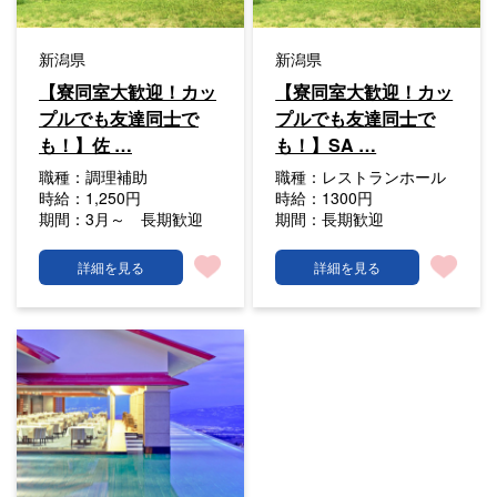
新潟県
新潟県
【寮同室大歓迎！カッ
【寮同室大歓迎！カッ
プルでも友達同士で
プルでも友達同士で
も！】佐 …
も！】SA …
職種：
調理補助
職種：
レストランホール
時給：
1,250円
時給：
1300円
期間：
3月～ 長期歓迎
期間：
長期歓迎
詳細を見る
詳細を見る