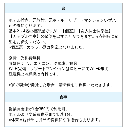
寮
ホテル館内、元旅館、元ホテル、リゾートマンションいずれ
かの寮になります。
基本2～4名の相部屋ですが、【個室】【友人同士同部屋】
【カップル同室】の希望を出すことができます。※応募時に希
望をお伝えください。
※個室寮・カップル寮は満室となりました。
寮費・光熱費無料
各部屋：TV、エアコン、冷蔵庫、寝具
Wi-Fi完備（リゾートマンションはロビーにてWi-Fi利用）
洗濯機と乾燥機は有料です。
※寮で喫煙が発覚した場合、清掃費をご負担いただきます。
食事
従業員食堂が1食350円で利用可。
ホテルより従業員食堂まで徒歩1分。
※休業日は仕出し弁当の提供になる場合もあります。