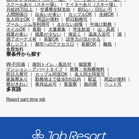
スクールあり（スキー場）
ナイターあり（スキー場）
月給25万以上
交通費全額支給
前払い・日払い可
人間関係◎
出会いが多い
カップルOK
夫婦OK
友人同士OK
周辺が便利
即日勤務可
プール・ジム等利用可
まかない自慢
中抜け勤務
ネイルOK
夜勤
大量募集
学生歓迎
山・高原
残業が多い
残業が少ない
海近く
温泉入浴可
湖
満了ボーナス有
茶髪OK
語学力が活かせる
通しシフト
都市へのアクセス◎
長髪OK
離島
食費無料
寮条件から探す
Wi-Fi完備
個別トイレ・風呂付
個室寮
マンション・アパートタイプ
寮費・光熱費無料
即日入寮可
カップル同室OK
友人同士同室可
家族寮あり
勤務地まで徒歩5分以内
駅近
周辺が便利
寮がきれい
車持込み可
客室寮
館内寮
ペット可
多言語
Resort part-time job