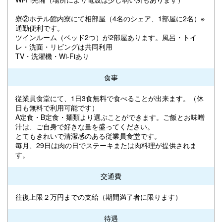
寮②ホテル館内寮にて相部屋（4名のシェア、1部屋に2名）※
通勤便利です。
ツインルーム（ベッド2つ）が2部屋あります。風呂・トイ
レ・洗面・リビングは共同利用
TV・洗濯機・Wi-Fiあり
食事
従業員食堂にて、1日3食無料で食べることが出来ます。（休
日も無料で利用可能です）
A定食・B定食・麺類より選ぶことができます。ご飯とお味噌
汁は、ご自身で好きな量を盛ってください。
とてもきれいで清潔感のある従業員食堂です。
毎月、29日は肉の日でステーキまたは肉料理が提供されま
す。
交通費
往復上限２万円までの支給（期間満了者に限ります）
待遇