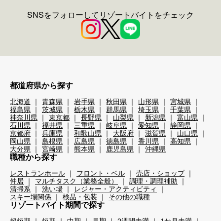
SNSをフォローしてリゾートバイトをチェック
都道府県から探す
北海道
青森県
岩手県
秋田県
山形県
宮城県
福島県
茨城県
栃木県
群馬県
埼玉県
千葉県
神奈川県
東京都
長野県
山梨県
新潟県
富山県
石川県
福井県
三重県
岐阜県
愛知県
静岡県
京都府
兵庫県
和歌山県
大阪府
滋賀県
山口県
岡山県
島根県
広島県
徳島県
香川県
高知県
大分県
宮崎県
熊本県
鹿児島県
沖縄県
職種から探す
レストランホール
フロント・ベル
売店・ショップ
仲居
マルチタスク（業務全般）
調理・調理補助
清掃系
洗い場
レジャー・アクティビティ
スキー場関係
検品・包装
その他の職種
リゾートバイト期間で探す
超短期
短期
中期
長期
2週間未満
1か月未満