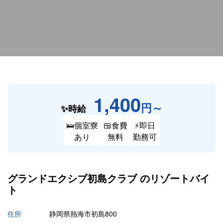
1,400
円～
✨時給
🛌個室寮
🍱食費
⚡即日
あり
無料
勤務可
グランドエクシブ初島クラブ の
リゾートバイ
ト
住所
静岡県熱海市初島800