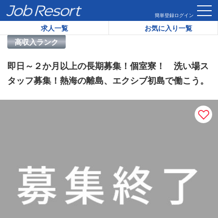
HOME
求人一覧
即日～２か月以上の長期募集！個室寮！ 洗
簡単登録
ログイン
求人一覧
お気に入り一覧
リゾートバイト求人番号：
46950
高収入ランク
即日～２か月以上の長期募集！個室寮！ 洗い場ス
タッフ募集！熱海の離島、エクシブ初島で働こう。