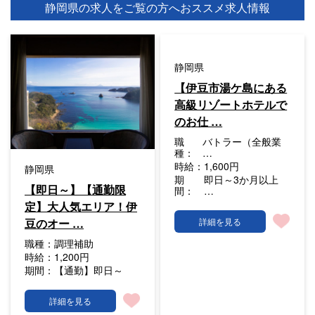
静岡県の求人をご覧の方へ
おススメ求人情報
静岡県
【伊豆市湯ケ島にある
高級リゾートホテルで
のお仕 …
職
バトラー（全般業
種：
…
時給：
1,600円
静岡県
期
即日～3か月以上
【即日～】【通勤限
間：
…
定】大人気エリア！伊
豆のオー …
詳細を見る
職種：
調理補助
時給：
1,200円
期間：
【通勤】即日～
詳細を見る