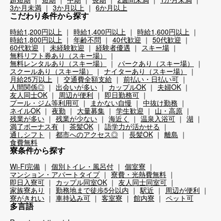
3か月未満
3か月以上
6か月以上
こだわり条件から探す
時給1,200円以上
時給1,400円以上
時給1,600円以上
時給1,800円以上
年齢不問
40代歓迎
50代歓迎
60代歓迎
未経験歓迎
経験者優遇
スキー場
無料リフト券あり（スキー場）
無料レンタルあり（スキー場）
パークあり（スキー場）
スクールあり（スキー場）
ナイターあり（スキー場）
月給25万以上
交通費全額支給
前払い・日払い可
人間関係◎
出会いが多い
カップルOK
夫婦OK
友人同士OK
周辺が便利
即日勤務可
プール・ジム等利用可
まかない自慢
中抜け勤務
ネイルOK
夜勤
大量募集
学生歓迎
山・高原
残業が多い
残業が少ない
海近く
温泉入浴可
湖
満了ボーナス有
茶髪OK
語学力が活かせる
通しシフト
都市へのアクセス◎
長髪OK
離島
食費無料
寮条件から探す
Wi-Fi完備
個別トイレ・風呂付
個室寮
マンション・アパートタイプ
寮費・光熱費無料
即日入寮可
カップル同室OK
友人同士同室可
家族寮あり
勤務地まで徒歩5分以内
駅近
周辺が便利
寮がきれい
車持込み可
客室寮
館内寮
ペット可
多言語