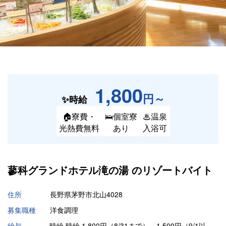
1,800
円～
✨時給
🏠寮費・
🛌個室寮
♨温泉
光熱費無料
あり
入浴可
蓼科グランドホテル滝の湯 の
リゾートバイト
住所
長野県茅野市北山4028
募集職種
洋食調理
給与
時給 時給 1,800円（8/31まで）、1,500円（9/1以