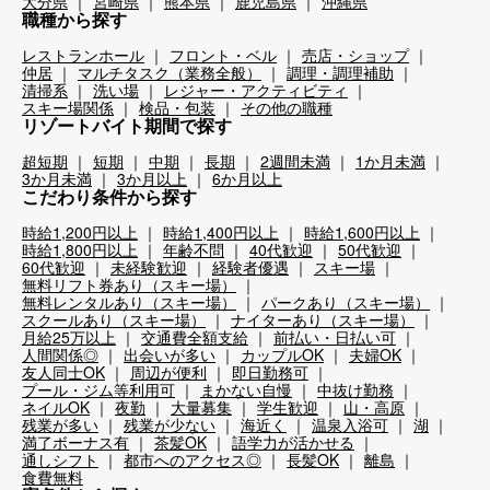
大分県
宮崎県
熊本県
鹿児島県
沖縄県
職種から探す
レストランホール
フロント・ベル
売店・ショップ
仲居
マルチタスク（業務全般）
調理・調理補助
清掃系
洗い場
レジャー・アクティビティ
スキー場関係
検品・包装
その他の職種
リゾートバイト期間で探す
超短期
短期
中期
長期
2週間未満
1か月未満
3か月未満
3か月以上
6か月以上
こだわり条件から探す
時給1,200円以上
時給1,400円以上
時給1,600円以上
時給1,800円以上
年齢不問
40代歓迎
50代歓迎
60代歓迎
未経験歓迎
経験者優遇
スキー場
無料リフト券あり（スキー場）
無料レンタルあり（スキー場）
パークあり（スキー場）
スクールあり（スキー場）
ナイターあり（スキー場）
月給25万以上
交通費全額支給
前払い・日払い可
人間関係◎
出会いが多い
カップルOK
夫婦OK
友人同士OK
周辺が便利
即日勤務可
プール・ジム等利用可
まかない自慢
中抜け勤務
ネイルOK
夜勤
大量募集
学生歓迎
山・高原
残業が多い
残業が少ない
海近く
温泉入浴可
湖
満了ボーナス有
茶髪OK
語学力が活かせる
通しシフト
都市へのアクセス◎
長髪OK
離島
食費無料