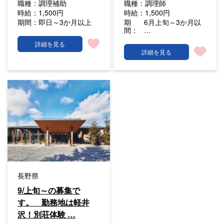
職種：
調理補助
職種：
調理師
時給：
1,500円
時給：
1,500円
期間：
即日～3か月以上
期
6月上旬～3か月以
間：
…
詳細を見る
詳細を見る
長野県
9/上旬～の募集で
す。 勤務地は軽井
沢！別荘体験 …