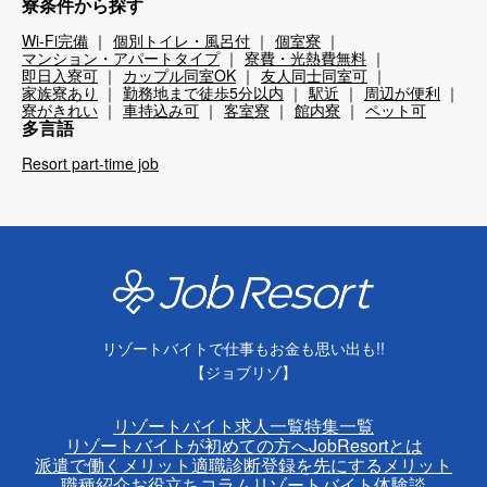
寮条件から探す
Wi-Fi完備
個別トイレ・風呂付
個室寮
マンション・アパートタイプ
寮費・光熱費無料
即日入寮可
カップル同室OK
友人同士同室可
家族寮あり
勤務地まで徒歩5分以内
駅近
周辺が便利
寮がきれい
車持込み可
客室寮
館内寮
ペット可
多言語
Resort part-time job
リゾートバイトで仕事もお金も思い出も!!
【ジョブリゾ】
リゾートバイト求人一覧
特集一覧
リゾートバイトが初めての方へ
JobResortとは
派遣で働くメリット
適職診断
登録を先にするメリット
職種紹介
お役立ちコラム
リゾートバイト体験談