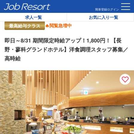
HOME
求人一覧
即日～8/31 期間限定時給アップ！1,80
簡単登録
ログイン
求人一覧
お気に入り一覧
リゾートバイト求人番号：
46931
🔥閲覧急増中
最高給与クラス
即日～8/31 期間限定時給アップ！1,800円！【長
野・蓼科グランドホテル】洋食調理スタッフ募集／
高時給