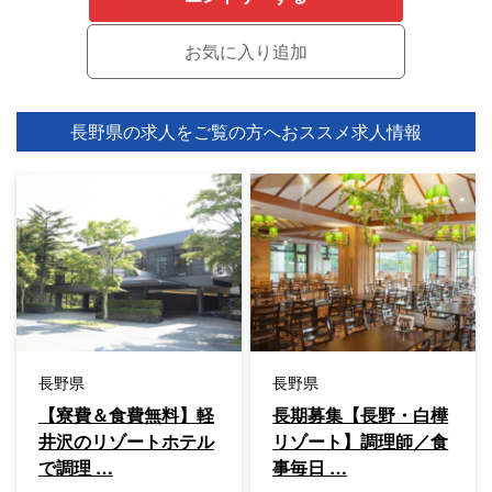
長野県の求人をご覧の方へ
おススメ求人情報
長野県
長野県
【寮費＆食費無料】軽
長期募集【長野・白樺
井沢のリゾートホテル
リゾート】調理師／食
で調理 …
事毎日 …