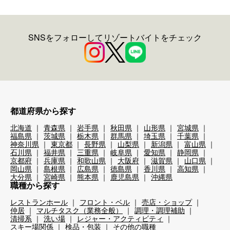
SNSをフォローしてリゾートバイトをチェック
都道府県から探す
北海道
青森県
岩手県
秋田県
山形県
宮城県
福島県
茨城県
栃木県
群馬県
埼玉県
千葉県
神奈川県
東京都
長野県
山梨県
新潟県
富山県
石川県
福井県
三重県
岐阜県
愛知県
静岡県
京都府
兵庫県
和歌山県
大阪府
滋賀県
山口県
岡山県
島根県
広島県
徳島県
香川県
高知県
大分県
宮崎県
熊本県
鹿児島県
沖縄県
職種から探す
レストランホール
フロント・ベル
売店・ショップ
仲居
マルチタスク（業務全般）
調理・調理補助
清掃系
洗い場
レジャー・アクティビティ
スキー場関係
検品・包装
その他の職種