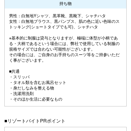
持ち物
男性：白無地Yシャツ、黒革靴、黒靴下、シャチハタ
女性：白無地ブラウス、黒パンプス、肌の色に近い色味のス
トッキング(ショートタイプでも可)、シャチハタ
※基本的に制服は貸与となりますが、極端に体型が小柄であ
る・大柄であるという場合には、弊社で使用している制服の
規格サイズでは合わない可能性がございます。
その場合には、ご自身のお手持ちのスーツ等をご持参いただ
く事がございます。
■共通
・スリッパ
・タオル類を含むお風呂セット
・身だしなみを整える物
・洗濯用洗剤
・そのほか生活に必要なもの
■リゾートバイトPRポイント