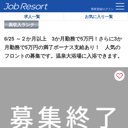
HOME
求人一覧
6/25 ～２か月以上 3か月勤務で5万円
簡単登録
ログイン
求人一覧
お気に入り一覧
リゾートバイト求人番号：
46673
高収入ランク
6/25 ～２か月以上 3か月勤務で5万円！さらに3か
月勤務で5万円の満了ボーナス支給あり！ 人気の
フロントの募集です。温泉大浴場に入浴できます。