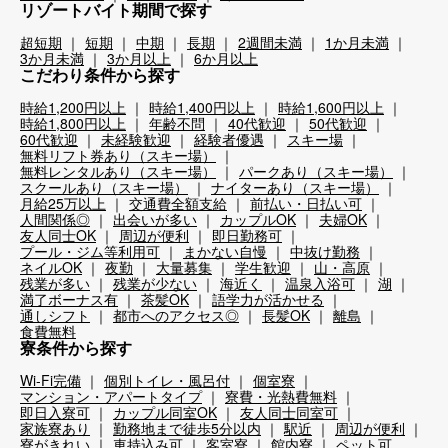
リゾートバイト期間で探す
超短期
短期
中期
長期
2週間未満
1か月未満
3か月未満
3か月以上
6か月以上
こだわり条件から探す
時給1,200円以上
時給1,400円以上
時給1,600円以上
時給1,800円以上
年齢不問
40代歓迎
50代歓迎
60代歓迎
未経験歓迎
経験者優遇
スキー場
無料リフト券あり（スキー場）
無料レンタルあり（スキー場）
パークあり（スキー場）
スクールあり（スキー場）
ナイターあり（スキー場）
月給25万以上
交通費全額支給
前払い・日払い可
人間関係◎
出会いが多い
カップルOK
夫婦OK
友人同士OK
周辺が便利
即日勤務可
プール・ジム等利用可
まかない自慢
中抜け勤務
ネイルOK
夜勤
大量募集
学生歓迎
山・高原
残業が多い
残業が少ない
海近く
温泉入浴可
湖
満了ボーナス有
茶髪OK
語学力が活かせる
通しシフト
都市へのアクセス◎
長髪OK
離島
食費無料
寮条件から探す
Wi-Fi完備
個別トイレ・風呂付
個室寮
マンション・アパートタイプ
寮費・光熱費無料
即日入寮可
カップル同室OK
友人同士同室可
家族寮あり
勤務地まで徒歩5分以内
駅近
周辺が便利
寮がきれい
車持込み可
客室寮
館内寮
ペット可