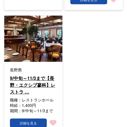
長野県
9/中旬～11/3まで【長
野・エクシブ蓼科】レ
ストラ …
職種：
レストランホール
時給：
1,400円
期間：
9/中旬～11/3まで
詳細を見る