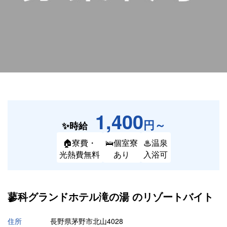
1,400
円～
✨時給
🏠寮費・
🛌個室寮
♨温泉
光熱費無料
あり
入浴可
蓼科グランドホテル滝の湯 の
リゾートバイト
住所
長野県茅野市北山4028