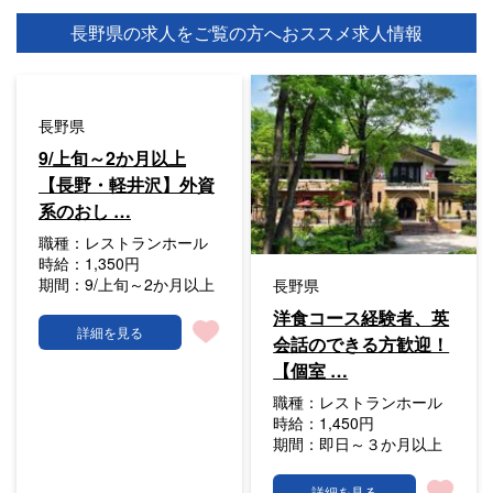
長野県の求人をご覧の方へ
おススメ求人情報
長野県
9/上旬～2か月以上
【長野・軽井沢】外資
系のおし …
職種：
レストランホール
時給：
1,350円
期間：
9/上旬～2か月以上
長野県
洋食コース経験者、英
詳細を見る
会話のできる方歓迎！
【個室 …
職種：
レストランホール
時給：
1,450円
期間：
即日～３か月以上
詳細を見る