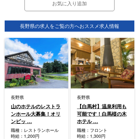
長野県の求人をご覧の方へ
おススメ求人情報
長野県
長野県
山のホテルのレストラ
【白馬村】温泉利用も
ンホール大募集！オリ
可能です！白馬樅の木
ンピッ …
ホテル …
職種：
レストランホール
職種：
フロント
時給：
1,200円
時給：
1,300円