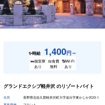
1,400
円～
✨時給
🛌個室寮
🍱食費
📶Wi-Fi
あり
無料
あり
グランドエクシブ軽井沢 の
リゾートバイト
住所
長野県北佐久郡軽井沢町大字追分字東かじか沢23-1
募集職種
フロント