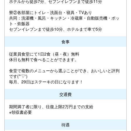
ホテルから徒歩7分、セブンイレブンまで徒歩11分
寮②各部屋にトイレ・洗面台・寝具・TVあり
共同：洗濯機・風呂・キッチン・冷蔵庫・自動販売機・ポッ
ト・炊飯器
セブンイレブンまで徒歩10分、ホテルまで車で5分
食事
従業員食堂にて1日2食（昼・夜）無料
休日も無料で食べることができます。
食堂で複数のメニューから選ぶことができ、おいしいと評判
です(*'▽')
毎月、29日はステーキの日になります！
交通費
期間満了者に限り、往復上限2万円までの支給
※領収書必要
待遇