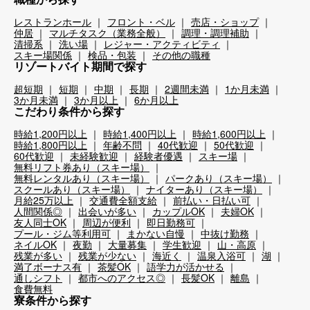
レストランホール
フロント・ベル
売店・ショップ
仲居
マルチタスク（業務全般）
調理・調理補助
清掃系
洗い場
レジャー・アクティビティ
スキー場関係
検品・包装
その他の職種
リゾートバイト期間で探す
超短期
短期
中期
長期
2週間未満
1か月未満
3か月未満
3か月以上
6か月以上
こだわり条件から探す
時給1,200円以上
時給1,400円以上
時給1,600円以上
時給1,800円以上
年齢不問
40代歓迎
50代歓迎
60代歓迎
未経験歓迎
経験者優遇
スキー場
無料リフト券あり（スキー場）
無料レンタルあり（スキー場）
パークあり（スキー場）
スクールあり（スキー場）
ナイターあり（スキー場）
月給25万以上
交通費全額支給
前払い・日払い可
人間関係◎
出会いが多い
カップルOK
夫婦OK
友人同士OK
周辺が便利
即日勤務可
プール・ジム等利用可
まかない自慢
中抜け勤務
ネイルOK
夜勤
大量募集
学生歓迎
山・高原
残業が多い
残業が少ない
海近く
温泉入浴可
湖
満了ボーナス有
茶髪OK
語学力が活かせる
通しシフト
都市へのアクセス◎
長髪OK
離島
食費無料
寮条件から探す