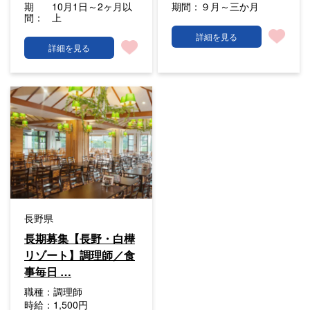
期
10月1日～2ヶ月以
期間：
９月～三か月
間：
上
詳細を見る
詳細を見る
長野県
長期募集【長野・白樺
リゾート】調理師／食
事毎日 …
職種：
調理師
時給：
1,500円