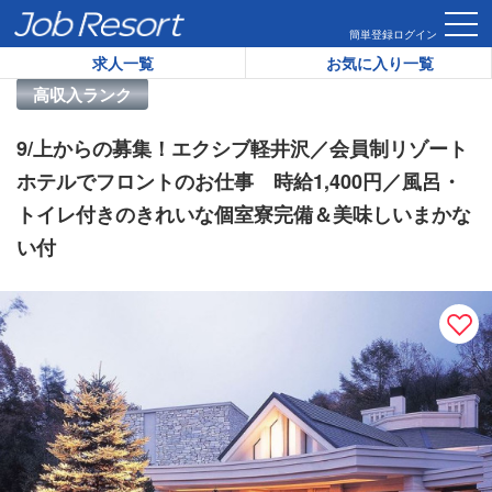
HOME
求人一覧
9/上からの募集！エクシブ軽井沢／会員制リ
簡単登録
ログイン
求人一覧
お気に入り一覧
リゾートバイト求人番号：
46670
高収入ランク
9/上からの募集！エクシブ軽井沢／会員制リゾート
ホテルでフロントのお仕事 時給1,400円／風呂・
トイレ付きのきれいな個室寮完備＆美味しいまかな
い付