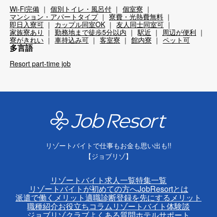
Wi-Fi完備
個別トイレ・風呂付
個室寮
マンション・アパートタイプ
寮費・光熱費無料
即日入寮可
カップル同室OK
友人同士同室可
家族寮あり
勤務地まで徒歩5分以内
駅近
周辺が便利
寮がきれい
車持込み可
客室寮
館内寮
ペット可
多言語
Resort part-time job
リゾートバイトで仕事もお金も思い出も!!
【ジョブリゾ】
リゾートバイト求人一覧
特集一覧
リゾートバイトが初めての方へ
JobResortとは
派遣で働くメリット
適職診断
登録を先にするメリット
職種紹介
お役立ちコラム
リゾートバイト体験談
ジョブリゾクラブ
よくある質問
ホテルサポート