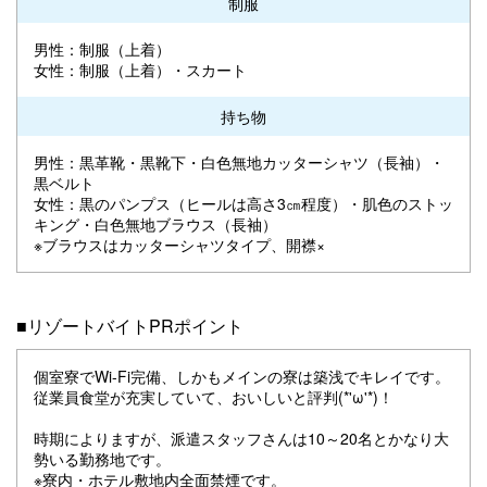
制服
男性：制服（上着）
女性：制服（上着）・スカート
持ち物
男性：黒革靴・黒靴下・白色無地カッターシャツ（長袖）・
黒ベルト
女性：黒のパンプス（ヒールは高さ3㎝程度）・肌色のストッ
キング・白色無地ブラウス（長袖）
※ブラウスはカッターシャツタイプ、開襟×
■リゾートバイトPRポイント
個室寮でWi-Fi完備、しかもメインの寮は築浅でキレイです。
従業員食堂が充実していて、おいしいと評判(*'ω'*)！
時期によりますが、派遣スタッフさんは10～20名とかなり大
勢いる勤務地です。
※寮内・ホテル敷地内全面禁煙です。