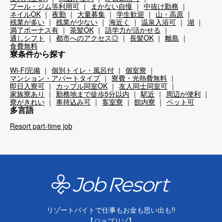
プール・ジム等利用可
まかない自慢
中抜け勤務
ネイルOK
夜勤
大量募集
学生歓迎
山・高原
残業が多い
残業が少ない
海近く
温泉入浴可
湖
満了ボーナス有
茶髪OK
語学力が活かせる
通しシフト
都市へのアクセス◎
長髪OK
離島
食費無料
寮条件から探す
Wi-Fi完備
個別トイレ・風呂付
個室寮
マンション・アパートタイプ
寮費・光熱費無料
即日入寮可
カップル同室OK
友人同士同室可
家族寮あり
勤務地まで徒歩5分以内
駅近
周辺が便利
寮がきれい
車持込み可
客室寮
館内寮
ペット可
多言語
Resort part-time job
リゾートバイトで仕事もお金も思い出も!!
【ジョブリゾ】