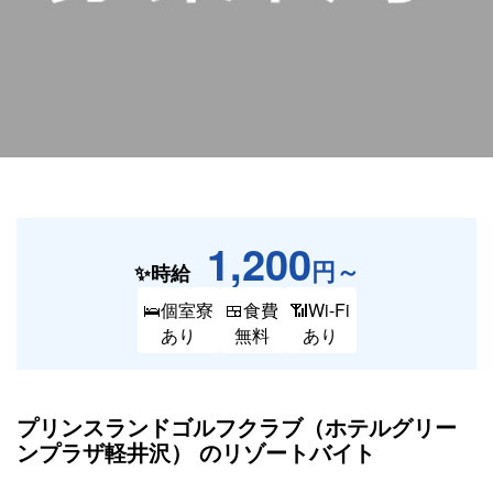
1,200
円～
✨時給
🛌個室寮
🍱食費
📶Wi-Fi
あり
無料
あり
プリンスランドゴルフクラブ（ホテルグリー
ンプラザ軽井沢） の
リゾートバイト