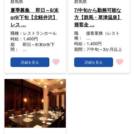
群馬県
群馬県
夏季募集 即日～8/末
7/中旬から勤務可能な
or9/下旬【北軽井沢】
方【群馬・草津温泉】
レス …
接客全 …
職種：
レストランホール
職
接客業務（レスト
種：
…
時給：
1,400円
時給：
1,400円
期
即日～8/末or9/下
間：
…
期間：
7/中旬～3か月以上
詳細を見る
詳細を見る