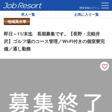
HOME
求人一覧
即日～11/末迄 長期募集です。【長野・北軽
簡単登録
ログイン
求人一覧
お気に入り一覧
リゾートバイト求人番号：
46630
地域高水準
即日～11/末迄 長期募集です。【長野・北軽井
沢】ゴルフ場のコース管理／Wi-Fi付きの個室寮完
備／通し勤務