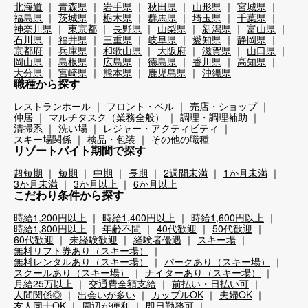
北海道
青森県
岩手県
秋田県
山形県
宮城県
福島県
茨城県
栃木県
群馬県
埼玉県
千葉県
神奈川県
東京都
長野県
山梨県
新潟県
富山県
石川県
福井県
三重県
岐阜県
愛知県
静岡県
京都府
兵庫県
和歌山県
大阪府
滋賀県
山口県
岡山県
島根県
広島県
徳島県
香川県
高知県
大分県
宮崎県
熊本県
鹿児島県
沖縄県
職種から探す
レストランホール
フロント・ベル
売店・ショップ
仲居
マルチタスク（業務全般）
調理・調理補助
清掃系
洗い場
レジャー・アクティビティ
スキー場関係
検品・包装
その他の職種
リゾートバイト期間で探す
超短期
短期
中期
長期
2週間未満
1か月未満
3か月未満
3か月以上
6か月以上
こだわり条件から探す
時給1,200円以上
時給1,400円以上
時給1,600円以上
時給1,800円以上
年齢不問
40代歓迎
50代歓迎
60代歓迎
未経験歓迎
経験者優遇
スキー場
無料リフト券あり（スキー場）
無料レンタルあり（スキー場）
パークあり（スキー場）
スクールあり（スキー場）
ナイターあり（スキー場）
月給25万以上
交通費全額支給
前払い・日払い可
人間関係◎
出会いが多い
カップルOK
夫婦OK
友人同士OK
周辺が便利
即日勤務可