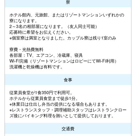
寮
ホテル館内、元旅館、またはリゾートマンションいずれかの
寮になります。
2～3名の相部屋になります。（友人同士可能）
応募時に希望をお伝えください。
※個室寮は満室となりました。カップル寮は残り1室のみ
寮費・光熱費無料
各部屋：TV、エアコン、冷蔵庫、寝具
Wi-Fi完備（リゾートマンションはロビーにてWi-Fi利用）
洗濯機と乾燥機は有料です。
食事
従業員食堂が1食350円で利用可。
ホテルから従業員食堂まで徒歩1分。
※休業日は仕出し弁当の提供になる場合もあります。
※レストランスタッフ・調理補助スタッフはレストランクロー
ズ後にバイキング料理を賄いとして提供しております。
交通費