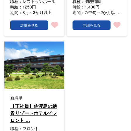
職種：
レストランホール
職種：
調理補助
時給：
1250円
時給：
1,400円
期間：
8月～3か月以上
期間：
7/中旬～2か月以 …
詳細を見る
詳細を見る
新潟県
【正社員】佐渡島の絶
景リゾートホテルでフ
ロント …
職種：
フロント