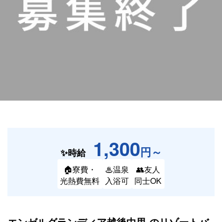
1,300
円～
✨時給
🏠寮費・
♨温泉
👥友人
光熱費無料
入浴可
同士OK
エンゼルグランディア越後中里 の
リゾートバ