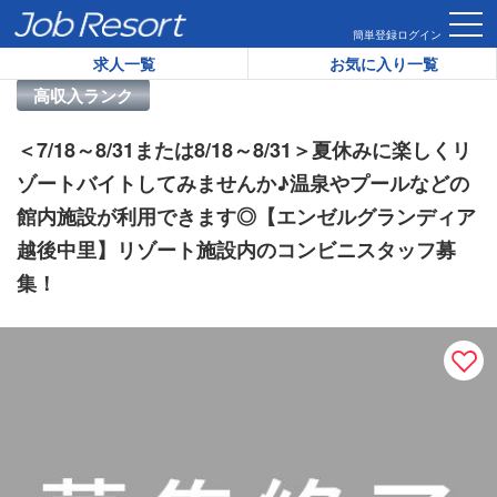
HOME
求人一覧
＜7/18～8/31または8/18～8/31
簡単登録
ログイン
求人一覧
お気に入り一覧
リゾートバイト求人番号：
46544
高収入ランク
＜7/18～8/31または8/18～8/31＞夏休みに楽しくリ
ゾートバイトしてみませんか♪温泉やプールなどの
館内施設が利用できます◎【エンゼルグランディア
越後中里】リゾート施設内のコンビニスタッフ募
集！