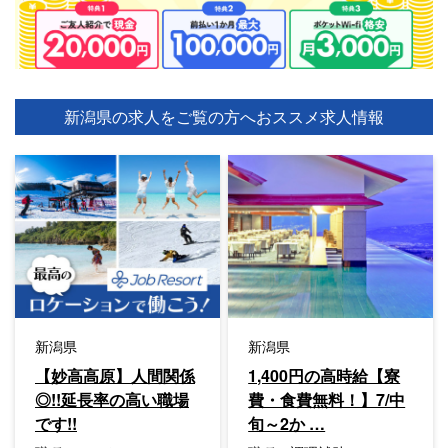
新潟県の求人をご覧の方へ
おススメ求人情報
新潟県
新潟県
【妙高高原】人間関係
1,400円の高時給【寮
◎!!延長率の高い職場
費・食費無料！】7/中
です!!
旬～2か …