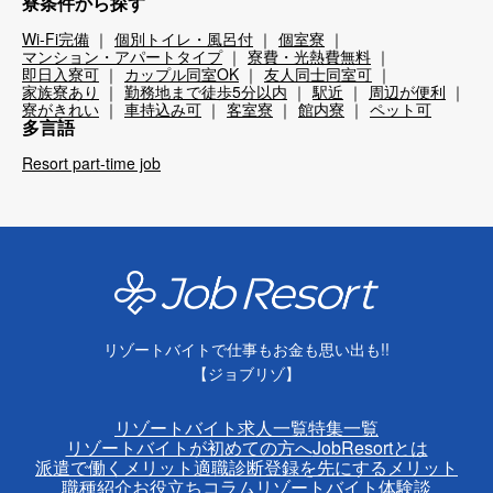
寮条件から探す
Wi-Fi完備
個別トイレ・風呂付
個室寮
マンション・アパートタイプ
寮費・光熱費無料
即日入寮可
カップル同室OK
友人同士同室可
家族寮あり
勤務地まで徒歩5分以内
駅近
周辺が便利
寮がきれい
車持込み可
客室寮
館内寮
ペット可
多言語
Resort part-time job
リゾートバイトで仕事もお金も思い出も!!
【ジョブリゾ】
リゾートバイト求人一覧
特集一覧
リゾートバイトが初めての方へ
JobResortとは
派遣で働くメリット
適職診断
登録を先にするメリット
職種紹介
お役立ちコラム
リゾートバイト体験談