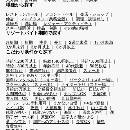
職種から探す
レストランホール
フロント・ベル
売店・ショップ
仲居
マルチタスク（業務全般）
調理・調理補助
清掃系
洗い場
レジャー・アクティビティ
スキー場関係
検品・包装
その他の職種
リゾートバイト期間で探す
超短期
短期
中期
長期
2週間未満
1か月未満
3か月未満
3か月以上
6か月以上
こだわり条件から探す
時給1,200円以上
時給1,400円以上
時給1,600円以上
時給1,800円以上
年齢不問
40代歓迎
50代歓迎
60代歓迎
未経験歓迎
経験者優遇
スキー場
無料リフト券あり（スキー場）
無料レンタルあり（スキー場）
パークあり（スキー場）
スクールあり（スキー場）
ナイターあり（スキー場）
月給25万以上
交通費全額支給
前払い・日払い可
人間関係◎
出会いが多い
カップルOK
夫婦OK
友人同士OK
周辺が便利
即日勤務可
プール・ジム等利用可
まかない自慢
中抜け勤務
ネイルOK
夜勤
大量募集
学生歓迎
山・高原
残業が多い
残業が少ない
海近く
温泉入浴可
湖
満了ボーナス有
茶髪OK
語学力が活かせる
通しシフト
都市へのアクセス◎
長髪OK
離島
食費無料