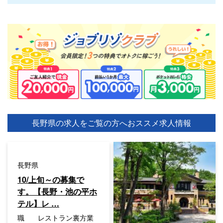
長野県の求人をご覧の方へ
おススメ求人情報
長野県
10/上旬～の募集で
す。【長野・池の平ホ
テル】レ …
職
レストラン裏方業