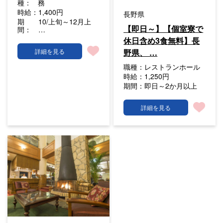
種：
務
時給：
1,400円
長野県
期
10/上旬～12月上
【即日～】【個室寮で
間：
…
休日含め3食無料】長
野県、 …
詳細を見る
職種：
レストランホール
時給：
1,250円
期間：
即日～2か月以上
詳細を見る