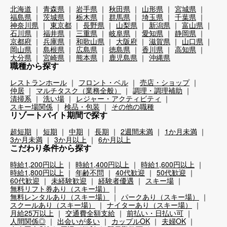
北海道
青森県
岩手県
秋田県
山形県
宮城県
福島県
茨城県
栃木県
群馬県
埼玉県
千葉県
神奈川県
東京都
長野県
山梨県
新潟県
富山県
石川県
福井県
三重県
岐阜県
愛知県
静岡県
京都府
兵庫県
和歌山県
大阪府
滋賀県
山口県
岡山県
島根県
広島県
徳島県
香川県
高知県
大分県
宮崎県
熊本県
鹿児島県
沖縄県
職種から探す
レストランホール
フロント・ベル
売店・ショップ
仲居
マルチタスク（業務全般）
調理・調理補助
清掃系
洗い場
レジャー・アクティビティ
スキー場関係
検品・包装
その他の職種
リゾートバイト期間で探す
超短期
短期
中期
長期
2週間未満
1か月未満
3か月未満
3か月以上
6か月以上
こだわり条件から探す
時給1,200円以上
時給1,400円以上
時給1,600円以上
時給1,800円以上
年齢不問
40代歓迎
50代歓迎
60代歓迎
未経験歓迎
経験者優遇
スキー場
無料リフト券あり（スキー場）
無料レンタルあり（スキー場）
パークあり（スキー場）
スクールあり（スキー場）
ナイターあり（スキー場）
月給25万以上
交通費全額支給
前払い・日払い可
人間関係◎
出会いが多い
カップルOK
夫婦OK