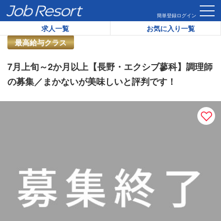
HOME
求人一覧
7月上旬～2か月以上【長野・エクシブ蓼科
簡単登録
ログイン
求人一覧
お気に入り一覧
リゾートバイト求人番号：
46509
最高給与クラス
7月上旬～2か月以上【長野・エクシブ蓼科】調理師
の募集／まかないが美味しいと評判です！