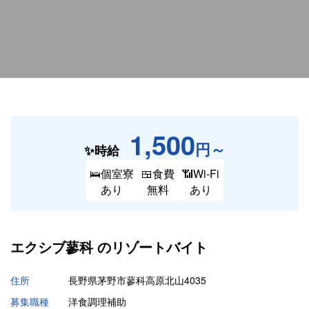
1,500
円～
✨時給
🛌個室寮
🍱食費
📶Wi-Fi
あり
無料
あり
エクシブ蓼科 の
リゾートバイト
住所
長野県茅野市蓼科高原北山4035
募集職種
洋食調理補助