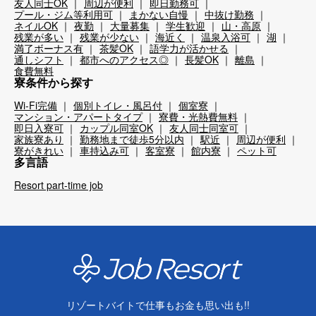
友人同士OK
周辺が便利
即日勤務可
プール・ジム等利用可
まかない自慢
中抜け勤務
ネイルOK
夜勤
大量募集
学生歓迎
山・高原
残業が多い
残業が少ない
海近く
温泉入浴可
湖
満了ボーナス有
茶髪OK
語学力が活かせる
通しシフト
都市へのアクセス◎
長髪OK
離島
食費無料
寮条件から探す
Wi-Fi完備
個別トイレ・風呂付
個室寮
マンション・アパートタイプ
寮費・光熱費無料
即日入寮可
カップル同室OK
友人同士同室可
家族寮あり
勤務地まで徒歩5分以内
駅近
周辺が便利
寮がきれい
車持込み可
客室寮
館内寮
ペット可
多言語
Resort part-time job
リゾートバイトで仕事もお金も思い出も!!