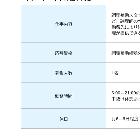
調理補助スタ
ど、調理師の
仕事内容
勤務先により
理が提供でき
調理補助経験
応募資格
1名
募集人数
6:00～21:
勤務時間
中抜け休憩あ
月6～9日程度
休日