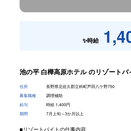
1,4
✨時給
池の平 白樺高原ホテル の
リゾートバ
住所
長野県北佐久郡立科町芦田八ケ野750
募集職種
調理補助
給与
時給 1,400円
期間
7月上旬～3か月以上
■リゾートバイトの仕事内容