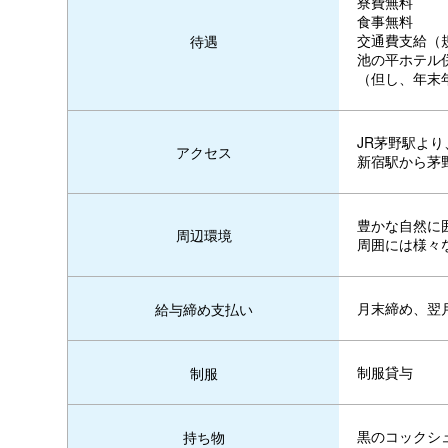
寮費無料
食事無料
交通費支給（
待遇
池の平ホテル
（但し、年末
JR茅野駅より
アクセス
新宿駅から茅
豊かな自然に
周辺環境
周囲には様々
月末締め、翌
給与締め支払い
制服貸与
制服
黒のコックシ
持ち物