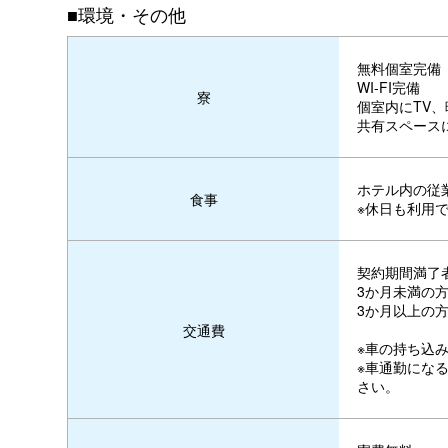
■環境・その他
無料個室完備
WI-FI完備
寮
個室内にTV
共有スペース
ホテル内の従
食事
※休日も利用
契約期間満了
3か月未満の方
3か月以上の方
交通費
※車の持ち込
※車通勤にな
さい。