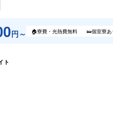
00
🏠寮費・
光熱費無料
🛌個室寮
あ
円～
イト