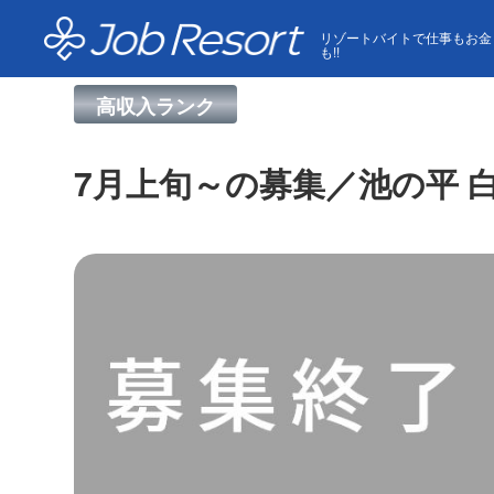
HOME
求人一覧
7月上旬～の募集／池の平 白樺高原
リゾートバイトで仕事もお金
も!!
高収入ランク
7月上旬～の募集／池の平 