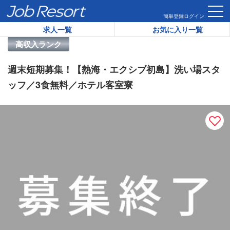
HOME
求人一覧
週末短期募集！【熱海・エクシブ初島】洗い
簡単登録
ログイン
求人一覧
お気に入り一覧
リゾートバイト求人番号：
46450
高収入ランク
週末短期募集！【熱海・エクシブ初島】洗い場スタ
ッフ／3食無料／ホテル客室寮