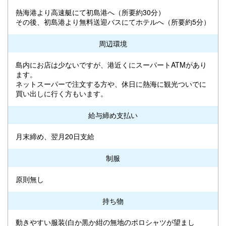
熱海港より高速艇にて初島港へ（所要約30分）
その後、初島港より無料送迎バスにてホテルへ（所要約5分）
周辺環境
島内にお店は少ないですが、港近くにスーパートATMがあり
ます。
ネットスーパーで注文する方や、休日に熱海に観光ついでに
買い出しに行く方もいます。
給与締め支払い
月末締め、翌月20日支給
制服
原則無し
持ち物
動きやすい服装(白か黒か紺の無地のポロシャツが望まし