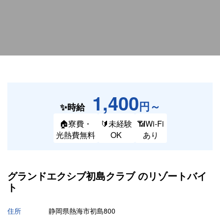
1,400
円～
✨時給
🏠寮費・
🔰未経験
📶Wi-Fi
光熱費無料
OK
あり
グランドエクシブ初島クラブ の
リゾートバイ
ト
住所
静岡県熱海市初島800