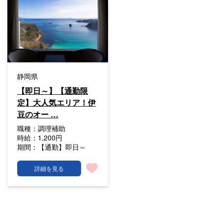
静岡県
【即日～】【通勤限
定】大人気エリア！伊
豆のオー …
職種：
調理補助
時給：
1,200円
期間：
【通勤】即日～
詳細を見る