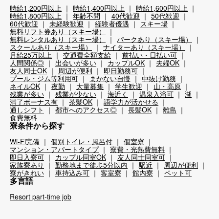
時給1,200円以上
時給1,400円以上
時給1,600円以上
時給1,800円以上
年齢不問
40代歓迎
50代歓迎
60代歓迎
未経験歓迎
経験者優遇
スキー場
無料リフト券あり（スキー場）
無料レンタルあり（スキー場）
パークあり（スキー場）
スクールあり（スキー場）
ナイターあり（スキー場）
月給25万以上
交通費全額支給
前払い・日払い可
人間関係◎
出会いが多い
カップルOK
夫婦OK
友人同士OK
周辺が便利
即日勤務可
プール・ジム等利用可
まかない自慢
中抜け勤務
ネイルOK
夜勤
大量募集
学生歓迎
山・高原
残業が多い
残業が少ない
海近く
温泉入浴可
湖
満了ボーナス有
茶髪OK
語学力が活かせる
通しシフト
都市へのアクセス◎
長髪OK
離島
食費無料
寮条件から探す
Wi-Fi完備
個別トイレ・風呂付
個室寮
マンション・アパートタイプ
寮費・光熱費無料
即日入寮可
カップル同室OK
友人同士同室可
家族寮あり
勤務地まで徒歩5分以内
駅近
周辺が便利
寮がきれい
車持込み可
客室寮
館内寮
ペット可
多言語
Resort part-time job