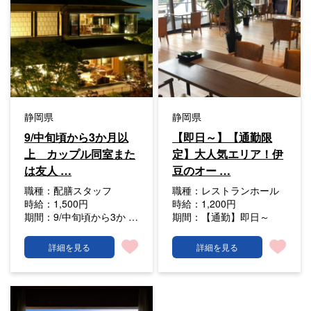
静岡県
静岡県
9/中旬頃から3か月以
【即日～】【通勤限
上 カップル同室また
定】大人気エリア！伊
は友人 …
豆のオー …
職種：
配膳スタッフ
職種：
レストランホール
時給：
1,500円
時給：
1,200円
期間：
9/中旬頃から3か …
期間：
【通勤】即日～
詳細を見る
詳細を見る