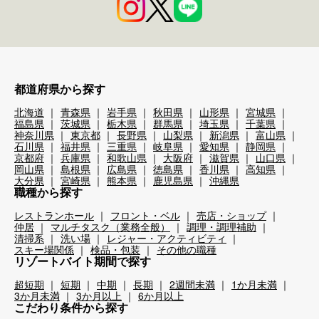
都道府県から探す
北海道
青森県
岩手県
秋田県
山形県
宮城県
福島県
茨城県
栃木県
群馬県
埼玉県
千葉県
神奈川県
東京都
長野県
山梨県
新潟県
富山県
石川県
福井県
三重県
岐阜県
愛知県
静岡県
京都府
兵庫県
和歌山県
大阪府
滋賀県
山口県
岡山県
島根県
広島県
徳島県
香川県
高知県
大分県
宮崎県
熊本県
鹿児島県
沖縄県
職種から探す
レストランホール
フロント・ベル
売店・ショップ
仲居
マルチタスク（業務全般）
調理・調理補助
清掃系
洗い場
レジャー・アクティビティ
スキー場関係
検品・包装
その他の職種
リゾートバイト期間で探す
超短期
短期
中期
長期
2週間未満
1か月未満
3か月未満
3か月以上
6か月以上
こだわり条件から探す