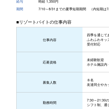
給与
時給 1,350円
期間
7/10～8/31までの夏季短期期間 （内短期は7/
■リゾートバイトの仕事内容
四季を通じて
ふわふわキッ
仕事内容
受付対応
未経験歓迎
応募資格
ホテル施設内
８名
募集人数
友達同士やカ
7:30～21:
勤務時間
シフト制、通