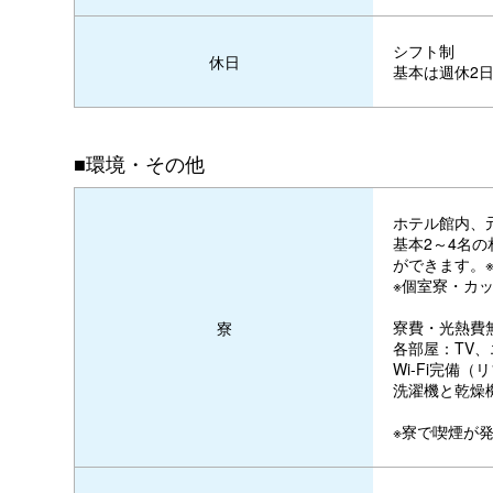
シフト制
休日
基本は週休2
■環境・その他
ホテル館内、
基本2～4名
ができます。
※個室寮・カ
寮費・光熱費
寮
各部屋：TV
Wi-Fi完備
洗濯機と乾燥
※寮で喫煙が