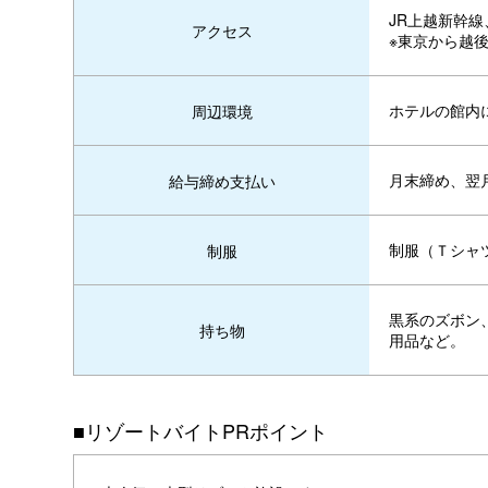
JR上越新幹線
アクセス
※東京から越
ホテルの館内
周辺環境
月末締め、翌
給与締め支払い
制服（Ｔシャ
制服
黒系のズボン
持ち物
用品など。
■リゾートバイトPRポイント