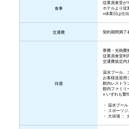
従業員食堂が1
ホテルより従
食事
※休業日は仕
契約期間満了者
交通費
寮費・光熱費
従業員食堂利用
交通費規定内
温水プール、
お客様送迎用
館内レストラ
待遇
館内ファミリ
※ いずれも
・ 温水プー
・ スポーツ
・ 大浴場 