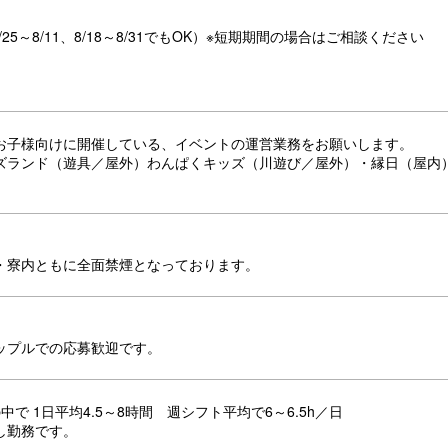
25～8/11、8/18～8/31でもOK）※短期期間の場合はご相談ください
お子様向けに開催している、イベントの運営業務をお願いします。
ズランド（遊具／屋外）わんぱくキッズ（川遊び／屋外）・縁日（屋内
・寮内ともに全面禁煙となっております。
ップルでの応募歓迎です。
30の中で 1日平均4.5～8時間 週シフト平均で6～6.5h／日
し勤務です。