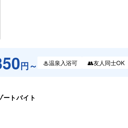
350
♨温泉
入浴可
👥友人
同士OK
円～
ゾートバイト