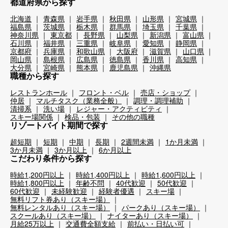
都道府県から探す
北海道
青森県
岩手県
秋田県
山形県
宮城県
福島県
茨城県
栃木県
群馬県
埼玉県
千葉県
神奈川県
東京都
長野県
山梨県
新潟県
富山県
石川県
福井県
三重県
岐阜県
愛知県
静岡県
京都府
兵庫県
和歌山県
大阪府
滋賀県
山口県
岡山県
島根県
広島県
徳島県
香川県
高知県
大分県
宮崎県
熊本県
鹿児島県
沖縄県
職種から探す
レストランホール
フロント・ベル
売店・ショップ
仲居
マルチタスク（業務全般）
調理・調理補助
清掃系
洗い場
レジャー・アクティビティ
スキー場関係
検品・包装
その他の職種
リゾートバイト期間で探す
超短期
短期
中期
長期
2週間未満
1か月未満
3か月未満
3か月以上
6か月以上
こだわり条件から探す
時給1,200円以上
時給1,400円以上
時給1,600円以上
時給1,800円以上
年齢不問
40代歓迎
50代歓迎
60代歓迎
未経験歓迎
経験者優遇
スキー場
無料リフト券あり（スキー場）
無料レンタルあり（スキー場）
パークあり（スキー場）
スクールあり（スキー場）
ナイターあり（スキー場）
月給25万以上
交通費全額支給
前払い・日払い可