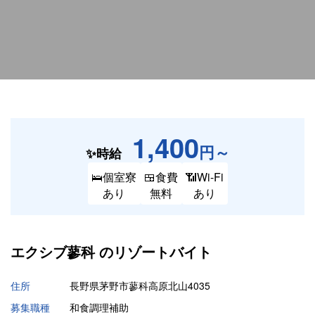
1,400
円～
✨時給
🛌個室寮
🍱食費
📶Wi-Fi
あり
無料
あり
エクシブ蓼科 の
リゾートバイト
住所
長野県茅野市蓼科高原北山4035
募集職種
和食調理補助