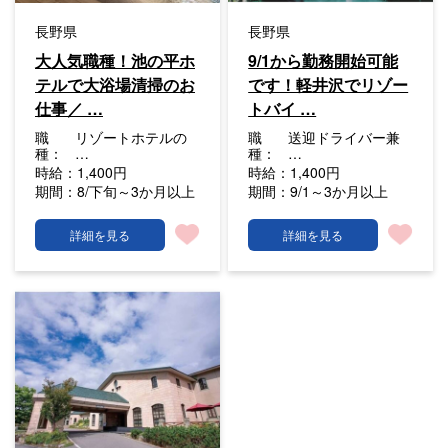
長野県
長野県
大人気職種！池の平ホ
9/1から勤務開始可能
テルで大浴場清掃のお
です！軽井沢でリゾー
仕事／ …
トバイ …
職
リゾートホテルの
職
送迎ドライバー兼
種：
…
種：
…
時給：
1,400円
時給：
1,400円
期間：
8/下旬～3か月以上
期間：
9/1～3か月以上
詳細を見る
詳細を見る