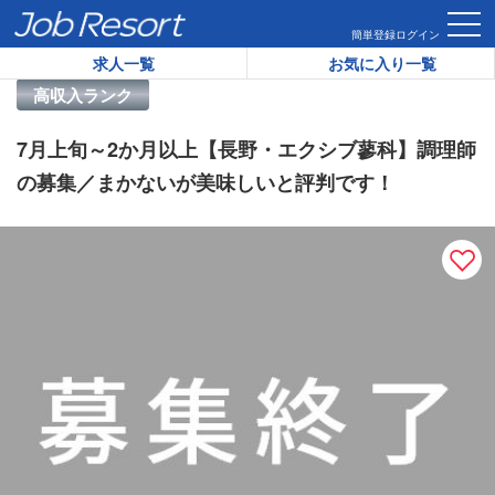
HOME
求人一覧
7月上旬～2か月以上【長野・エクシブ蓼科
簡単登録
ログイン
求人一覧
お気に入り一覧
リゾートバイト求人番号：
46406
高収入ランク
7月上旬～2か月以上【長野・エクシブ蓼科】調理師
の募集／まかないが美味しいと評判です！