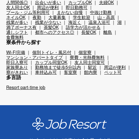
人間関係◎
出会いが多い
カップルOK
夫婦OK
友人同士OK
周辺が便利
即日勤務可
プール・ジム等利用可
まかない自慢
中抜け勤務
ネイルOK
夜勤
大量募集
学生歓迎
山・高原
残業が多い
残業が少ない
海近く
温泉入浴可
湖
満了ボーナス有
茶髪OK
語学力が活かせる
通しシフト
都市へのアクセス◎
長髪OK
離島
食費無料
寮条件から探す
Wi-Fi完備
個別トイレ・風呂付
個室寮
マンション・アパートタイプ
寮費・光熱費無料
即日入寮可
カップル同室OK
友人同士同室可
家族寮あり
勤務地まで徒歩5分以内
駅近
周辺が便利
寮がきれい
車持込み可
客室寮
館内寮
ペット可
多言語
Resort part-time job