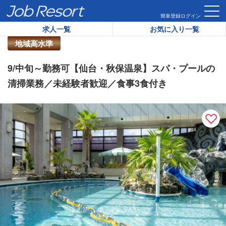
HOME
求人一覧
9/中旬～勤務可【仙台・秋保温泉】スパ・プ
簡単登録
ログイン
求人一覧
お気に入り一覧
リゾートバイト求人番号：
46376
地域高水準
9/中旬～勤務可【仙台・秋保温泉】スパ・プールの
清掃業務／未経験者歓迎／食事3食付き