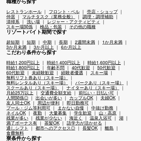
職種から探す
レストランホール
フロント・ベル
売店・ショップ
仲居
マルチタスク（業務全般）
調理・調理補助
清掃系
洗い場
レジャー・アクティビティ
スキー場関係
検品・包装
その他の職種
リゾートバイト期間で探す
超短期
短期
中期
長期
2週間未満
1か月未満
3か月未満
3か月以上
6か月以上
こだわり条件から探す
時給1,200円以上
時給1,400円以上
時給1,600円以上
時給1,800円以上
年齢不問
40代歓迎
50代歓迎
60代歓迎
未経験歓迎
経験者優遇
スキー場
無料リフト券あり（スキー場）
無料レンタルあり（スキー場）
パークあり（スキー場）
スクールあり（スキー場）
ナイターあり（スキー場）
月給25万以上
交通費全額支給
前払い・日払い可
人間関係◎
出会いが多い
カップルOK
夫婦OK
友人同士OK
周辺が便利
即日勤務可
プール・ジム等利用可
まかない自慢
中抜け勤務
ネイルOK
夜勤
大量募集
学生歓迎
山・高原
残業が多い
残業が少ない
海近く
温泉入浴可
湖
満了ボーナス有
茶髪OK
語学力が活かせる
通しシフト
都市へのアクセス◎
長髪OK
離島
食費無料
寮条件から探す