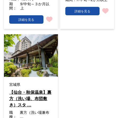
期
9/中旬～３か月以
間：
上
詳細を見る
詳細を見る
宮城県
【仙台・秋保温泉】裏
方（洗い場、布団敷
き）スタ …
職
裏方（洗い場兼布
種：
…