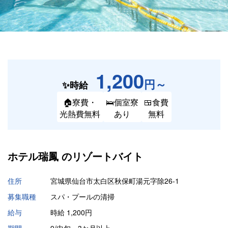
1,200
円～
✨時給
🏠寮費・
🛌個室寮
🍱食費
光熱費無料
あり
無料
ホテル瑞鳳 の
リゾートバイト
住所
宮城県仙台市太白区秋保町湯元字除26-1
募集職種
スパ・プールの清掃
給与
時給 1,200円
期間
9/中旬～3か月以上