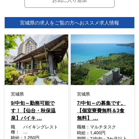
宮城県の求人をご覧の方へ
おススメ求人情報
宮城県
宮城県
9/中旬～勤務可能で
7/中旬～の募集です。
す！【仙台・秋保温
【個室寮費無料＆3食
泉】バイキ …
無料】 …
職
バイキングレスト
職種：
マルチタスク
種：
…
時給：
1,400円
時給：
1,250円
期間：
7/中旬～2か月以上