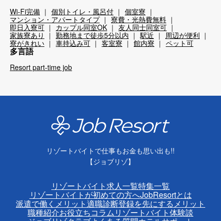
Wi-Fi完備
個別トイレ・風呂付
個室寮
マンション・アパートタイプ
寮費・光熱費無料
即日入寮可
カップル同室OK
友人同士同室可
家族寮あり
勤務地まで徒歩5分以内
駅近
周辺が便利
寮がきれい
車持込み可
客室寮
館内寮
ペット可
多言語
Resort part-time job
リゾートバイトで仕事もお金も思い出も!!
【ジョブリゾ】
リゾートバイト求人一覧
特集一覧
リゾートバイトが初めての方へ
JobResortとは
派遣で働くメリット
適職診断
登録を先にするメリット
職種紹介
お役立ちコラム
リゾートバイト体験談