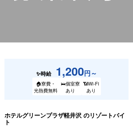
1,200
円～
✨時給
🏠寮費・
🛌個室寮
📶Wi-Fi
光熱費無料
あり
あり
ホテルグリーンプラザ軽井沢 の
リゾートバイ
ト