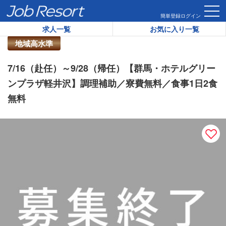
HOME
求人一覧
7/16（赴任）～9/28（帰任）【群馬・ホ
簡単登録
ログイン
求人一覧
お気に入り一覧
リゾートバイト求人番号：
46370
地域高水準
7/16（赴任）～9/28（帰任）【群馬・ホテルグリー
ンプラザ軽井沢】調理補助／寮費無料／食事1日2食
無料