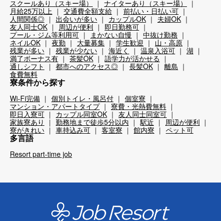
スクールあり（スキー場）
ナイターあり（スキー場）
月給25万以上
交通費全額支給
前払い・日払い可
人間関係◎
出会いが多い
カップルOK
夫婦OK
友人同士OK
周辺が便利
即日勤務可
プール・ジム等利用可
まかない自慢
中抜け勤務
ネイルOK
夜勤
大量募集
学生歓迎
山・高原
残業が多い
残業が少ない
海近く
温泉入浴可
湖
満了ボーナス有
茶髪OK
語学力が活かせる
通しシフト
都市へのアクセス◎
長髪OK
離島
食費無料
寮条件から探す
Wi-Fi完備
個別トイレ・風呂付
個室寮
マンション・アパートタイプ
寮費・光熱費無料
即日入寮可
カップル同室OK
友人同士同室可
家族寮あり
勤務地まで徒歩5分以内
駅近
周辺が便利
寮がきれい
車持込み可
客室寮
館内寮
ペット可
多言語
Resort part-time job