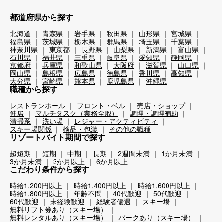
都道府県から探す
北海道
青森県
岩手県
秋田県
山形県
宮城県
福島県
茨城県
栃木県
群馬県
埼玉県
千葉県
神奈川県
東京都
長野県
山梨県
新潟県
富山県
石川県
福井県
三重県
岐阜県
愛知県
静岡県
京都府
兵庫県
和歌山県
大阪府
滋賀県
山口県
岡山県
島根県
広島県
徳島県
香川県
高知県
大分県
宮崎県
熊本県
鹿児島県
沖縄県
職種から探す
レストランホール
フロント・ベル
売店・ショップ
仲居
マルチタスク（業務全般）
調理・調理補助
清掃系
洗い場
レジャー・アクティビティ
スキー場関係
検品・包装
その他の職種
リゾートバイト期間で探す
超短期
短期
中期
長期
2週間未満
1か月未満
3か月未満
3か月以上
6か月以上
こだわり条件から探す
時給1,200円以上
時給1,400円以上
時給1,600円以上
時給1,800円以上
年齢不問
40代歓迎
50代歓迎
60代歓迎
未経験歓迎
経験者優遇
スキー場
無料リフト券あり（スキー場）
無料レンタルあり（スキー場）
パークあり（スキー場）