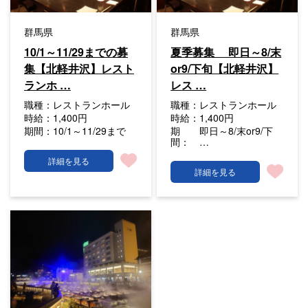
群馬県
群馬県
10/1～11/29までの募
夏季募集 即日～8/末
集【北軽井沢】レスト
or9/下旬【北軽井沢】
ランホ …
レス …
職種：
レストランホール
職種：
レストランホール
時給：
1,400円
時給：
1,400円
期間：
10/1～11/29まで
期
即日～8/末or9/下
間：
…
詳細を見る
詳細を見る