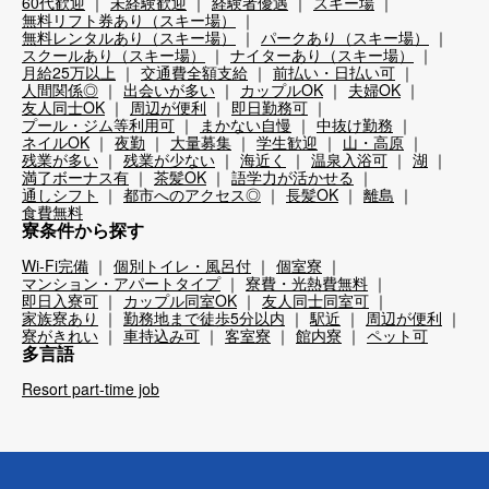
60代歓迎
未経験歓迎
経験者優遇
スキー場
無料リフト券あり（スキー場）
無料レンタルあり（スキー場）
パークあり（スキー場）
スクールあり（スキー場）
ナイターあり（スキー場）
月給25万以上
交通費全額支給
前払い・日払い可
人間関係◎
出会いが多い
カップルOK
夫婦OK
友人同士OK
周辺が便利
即日勤務可
プール・ジム等利用可
まかない自慢
中抜け勤務
ネイルOK
夜勤
大量募集
学生歓迎
山・高原
残業が多い
残業が少ない
海近く
温泉入浴可
湖
満了ボーナス有
茶髪OK
語学力が活かせる
通しシフト
都市へのアクセス◎
長髪OK
離島
食費無料
寮条件から探す
Wi-Fi完備
個別トイレ・風呂付
個室寮
マンション・アパートタイプ
寮費・光熱費無料
即日入寮可
カップル同室OK
友人同士同室可
家族寮あり
勤務地まで徒歩5分以内
駅近
周辺が便利
寮がきれい
車持込み可
客室寮
館内寮
ペット可
多言語
Resort part-time job