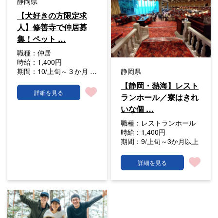
静岡県
【犬好きの方限定求
人】修善寺で仲居募
集！ペット …
職種：
仲居
時給：
1,400円
期間：
10/上旬～３か月 …
静岡県
【静岡・熱海】レスト
詳細を見る
ランホール／寮はきれ
いな個 …
職種：
レストランホール
時給：
1,400円
期間：
9/上旬～3か月以上
詳細を見る