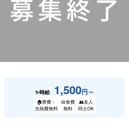
1,500
円～
✨時給
🏠寮費・
🍱食費
👥友人
光熱費無料
無料
同士OK