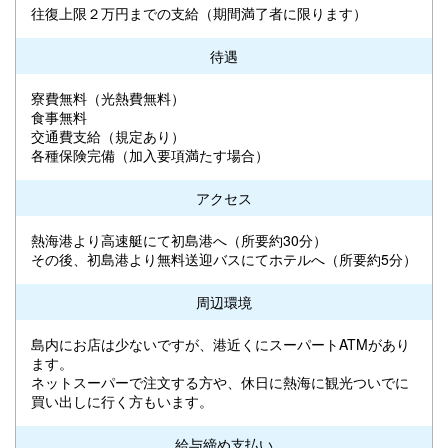
往復上限２万円までの支給（期間満了者に限ります）
待遇
寮費無料（光熱費無料）
食事無料
交通費支給（規定あり）
各種保険完備（加入要項満たす場合）
アクセス
熱海港より高速艇にて初島港へ（所要約30分）
その後、初島港より無料送迎バスにてホテルへ（所要約5分）
周辺環境
島内にお店は少ないですが、港近くにスーパートATMがあり
ます。
ネットスーパーで注文する方や、休日に熱海に観光ついでに
買い出しに行く方もいます。
給与締め支払い