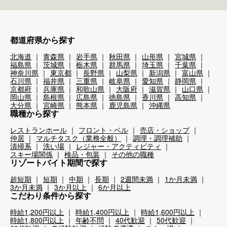
都道府県から探す
北海道
青森県
岩手県
秋田県
山形県
宮城県
福島県
茨城県
栃木県
群馬県
埼玉県
千葉県
神奈川県
東京都
長野県
山梨県
新潟県
富山県
石川県
福井県
三重県
岐阜県
愛知県
静岡県
京都府
兵庫県
和歌山県
大阪府
滋賀県
山口県
岡山県
島根県
広島県
徳島県
香川県
高知県
大分県
宮崎県
熊本県
鹿児島県
沖縄県
職種から探す
レストランホール
フロント・ベル
売店・ショップ
仲居
マルチタスク（業務全般）
調理・調理補助
清掃系
洗い場
レジャー・アクティビティ
スキー場関係
検品・包装
その他の職種
リゾートバイト期間で探す
超短期
短期
中期
長期
2週間未満
1か月未満
3か月未満
3か月以上
6か月以上
こだわり条件から探す
時給1,200円以上
時給1,400円以上
時給1,600円以上
時給1,800円以上
年齢不問
40代歓迎
50代歓迎