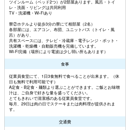
ツインルーム（ベッド2つ）が2部屋あります。風呂・トイ
レ・洗面・リビングは共同利用
TV・洗濯機・Wi-Fiあり
寮②ホテルより徒歩3分の寮にて相部屋（2名）
各部屋には、エアコン、布団、ユニットバス（トイレ・風
呂）があり、
共有スペースには、テレビ・冷蔵庫・電子レンジ・ポット・
洗濯機・乾燥機・自動販売機を完備しています。
Wi-Fi完備（場所により電波は少し弱い所もあります）
食事
従業員食堂にて、1日3食無料で食べることが出来ます。（休
日も無料で利用可能です）
A定食・B定食・麺類より選ぶことができます。ご飯とお味噌
汁は、ご自身で好きな量を盛ってください。
とてもきれいで清潔感のある従業員食堂です。
毎月、29日は肉の日でステーキまたは肉料理が提供されま
す。
交通費