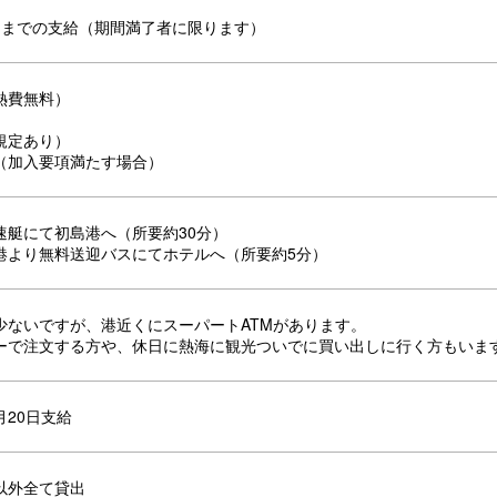
円までの支給（期間満了者に限ります）
熱費無料）
規定あり）
（加入要項満たす場合）
速艇にて初島港へ（所要約30分）
港より無料送迎バスにてホテルへ（所要約5分）
少ないですが、港近くにスーパートATMがあります。
ーで注文する方や、休日に熱海に観光ついでに買い出しに行く方もいま
月20日支給
以外全て貸出