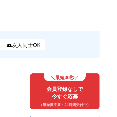
👥友人
同士OK
＼最短30秒／
会員登録なしで
今すぐ応募
（履歴書不要・24時間受付中）