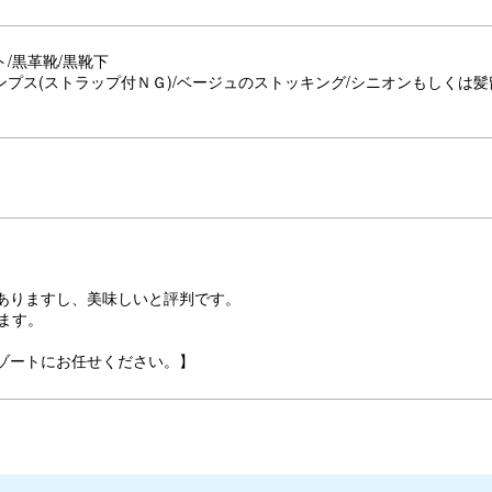
/黒革靴/黒靴下
ンプス(ストラップ付ＮＧ)/ベージュのストッキング/シニオンもしくは
ありますし、美味しいと評判です。
ます。
ゾートにお任せください。】