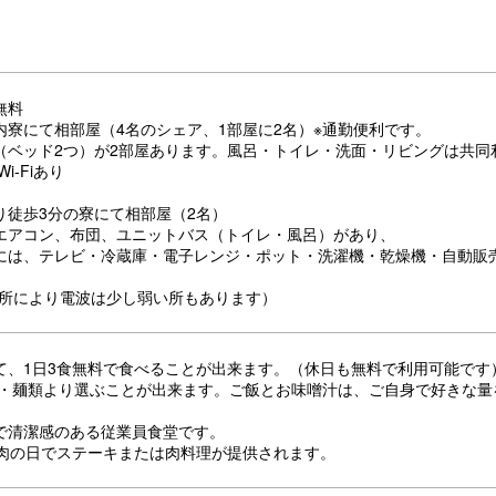
無料
内寮にて相部屋（4名のシェア、1部屋に2名）※通勤便利です。
（ベッド2つ）が2部屋あります。風呂・トイレ・洗面・リビングは共同
i-Fiあり
り徒歩3分の寮にて相部屋（2名）
エアコン、布団、ユニットバス（トイレ・風呂）があり、
には、テレビ・冷蔵庫・電子レンジ・ポット・洗濯機・乾燥機・自動販
。
（場所により電波は少し弱い所もあります）
て、1日3食無料で食べることが出来ます。（休日も無料で利用可能です
食・麺類より選ぶことが出来ます。ご飯とお味噌汁は、ご自身で好きな量
で清潔感のある従業員食堂です。
は肉の日でステーキまたは肉料理が提供されます。