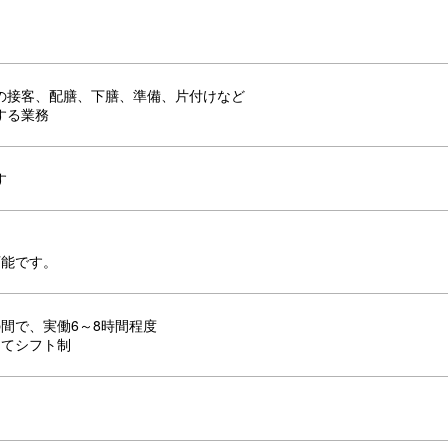
の接客、配膳、下膳、準備、片付けなど
する業務
す
可能です。
00の間で、実働6～8時間程度
にてシフト制