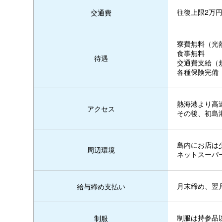
往復上限2万
交通費
寮費無料（光
食事無料
待遇
交通費支給（
各種保険完備
熱海港より高
アクセス
その後、初島
島内にお店は
周辺環境
ネットスーパ
月末締め、翌
給与締め支払い
制服は持参品
制服