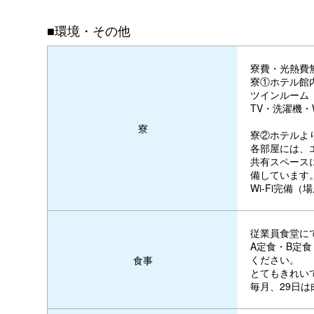
■環境・その他
寮費・光熱費
寮①ホテル館
ツインルーム
TV・洗濯機・W
寮
寮②ホテルよ
各部屋には、
共有スペース
備しています
Wi-Fi完備
従業員食堂に
A定食・B定
ください。
食事
とてもきれい
毎月、29日