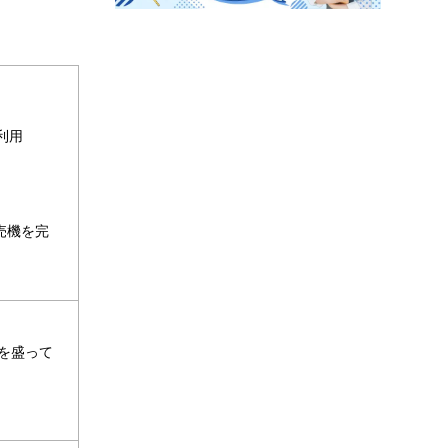
利用
売機を完
）
を盛って