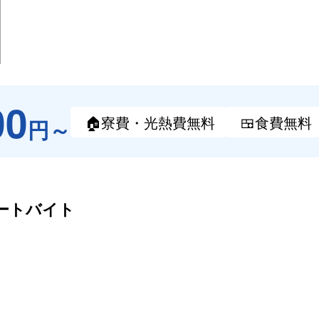
00
🏠寮費・
光熱費無料
🍱食費
無料
円～
ートバイト