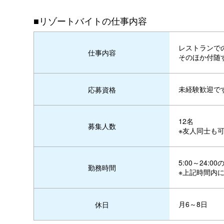
■リゾートバイトの仕事内容
レストランで
仕事内容
そのほか付随
未経験歓迎で
応募資格
12名
募集人数
※友人同士も
5:00～24:
勤務時間
※上記時間内
月6～8日
休日