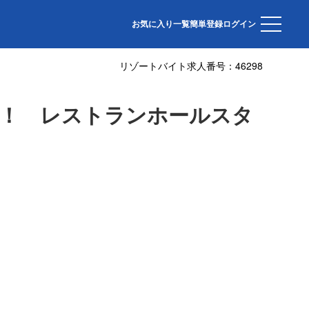
岡県の離島・初島🌴✨夏は離島で過ごそう！
お気に入り一覧
簡単登録
ログイン
リゾートバイト求人番号：
46298
生必見！ レストランホールスタ