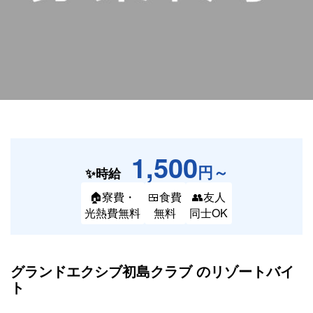
1,500
円～
✨時給
🏠寮費・
🍱食費
👥友人
光熱費無料
無料
同士OK
グランドエクシブ初島クラブ の
リゾートバイ
ト