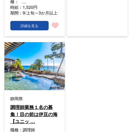
種：
…
時給：
1,520円
期間：
9/上旬～3か月以上
詳細を見る
静岡県
調理師業務１名の募
集！目の前は伊豆の海
【ユニッ …
職種：
調理師