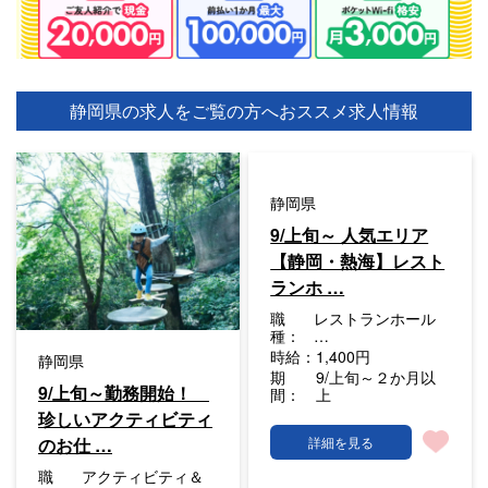
静岡県の求人をご覧の方へ
おススメ求人情報
静岡県
9/上旬～ 人気エリア
【静岡・熱海】レスト
ランホ …
職
レストランホール
種：
…
時給：
1,400円
静岡県
期
9/上旬～２か月以
9/上旬～勤務開始！
間：
上
珍しいアクティビティ
のお仕 …
詳細を見る
職
アクティビティ＆