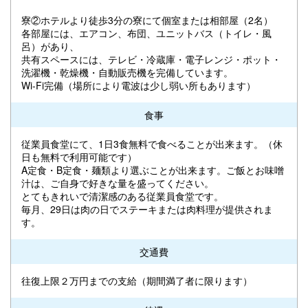
寮②ホテルより徒歩3分の寮にて個室または相部屋（2名）
各部屋には、エアコン、布団、ユニットバス（トイレ・風
呂）があり、
共有スペースには、テレビ・冷蔵庫・電子レンジ・ポット・
洗濯機・乾燥機・自動販売機を完備しています。
Wi-Fi完備（場所により電波は少し弱い所もあります）
食事
従業員食堂にて、1日3食無料で食べることが出来ます。（休
日も無料で利用可能です）
A定食・B定食・麺類より選ぶことが出来ます。ご飯とお味噌
汁は、ご自身で好きな量を盛ってください。
とてもきれいで清潔感のある従業員食堂です。
毎月、29日は肉の日でステーキまたは肉料理が提供されま
す。
交通費
往復上限２万円までの支給（期間満了者に限ります）