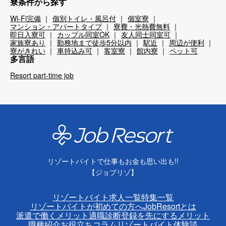
寮条件から探す
Wi-Fi完備
個別トイレ・風呂付
個室寮
マンション・アパートタイプ
寮費・光熱費無料
即日入寮可
カップル同室OK
友人同士同室可
家族寮あり
勤務地まで徒歩5分以内
駅近
周辺が便利
寮がきれい
車持込み可
客室寮
館内寮
ペット可
多言語
Resort part-time job
リゾートバイトで仕事もお金も思い出も!!
【ジョブリゾ】
リゾートバイト求人一覧
特集一覧
リゾートバイトが初めての方へ
JobResortとは
派遣で働くメリット
適職診断
登録を先にするメリット
職種紹介
お役立ちコラム
リゾートバイト体験談