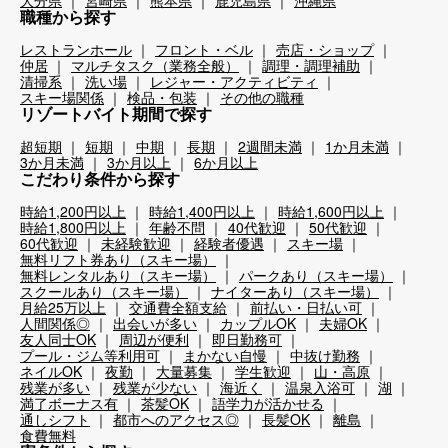
大分県
宮崎県
熊本県
鹿児島県
沖縄県
職種から探す
レストランホール
フロント・ベル
売店・ショップ
仲居
マルチタスク（業務全般）
調理・調理補助
清掃系
洗い場
レジャー・アクティビティ
スキー場関係
検品・包装
その他の職種
リゾートバイト期間で探す
超短期
短期
中期
長期
2週間未満
1か月未満
3か月未満
3か月以上
6か月以上
こだわり条件から探す
時給1,200円以上
時給1,400円以上
時給1,600円以上
時給1,800円以上
年齢不問
40代歓迎
50代歓迎
60代歓迎
未経験歓迎
経験者優遇
スキー場
無料リフト券あり（スキー場）
無料レンタルあり（スキー場）
パークあり（スキー場）
スクールあり（スキー場）
ナイターあり（スキー場）
月給25万以上
交通費全額支給
前払い・日払い可
人間関係◎
出会いが多い
カップルOK
夫婦OK
友人同士OK
周辺が便利
即日勤務可
プール・ジム等利用可
まかない自慢
中抜け勤務
ネイルOK
夜勤
大量募集
学生歓迎
山・高原
残業が多い
残業が少ない
海近く
温泉入浴可
湖
満了ボーナス有
茶髪OK
語学力が活かせる
通しシフト
都市へのアクセス◎
長髪OK
離島
食費無料