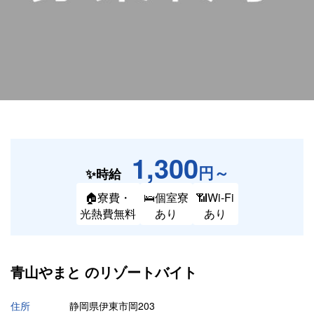
1,300
円～
✨時給
🏠寮費・
🛌個室寮
📶Wi-Fi
光熱費無料
あり
あり
青山やまと の
リゾートバイト
住所
静岡県伊東市岡203