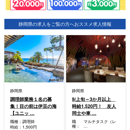
静岡県の求人をご覧の方へ
おススメ求人情報
静岡県
静岡県
調理師業務１名の募
9/上旬～3か月以上
集！目の前は伊豆の海
時給1,520円！ 友人
【ユニッ …
同士や車 …
職種：
調理師
職
マルチタスク（レ
種：
…
時給：
1,500円