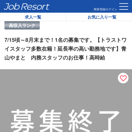
HOME
求人一覧
7/15頃～8月末まで！1名の募集です。【
簡単登録
ログイン
求人一覧
お気に入り一覧
リゾートバイト求人番号：
46275
高収入ランク
7/15頃～8月末まで！1名の募集です。【トラストワ
イスタッフ多数在籍！延長率の高い勤務地です】青
山やまと 内務スタッフのお仕事！高時給