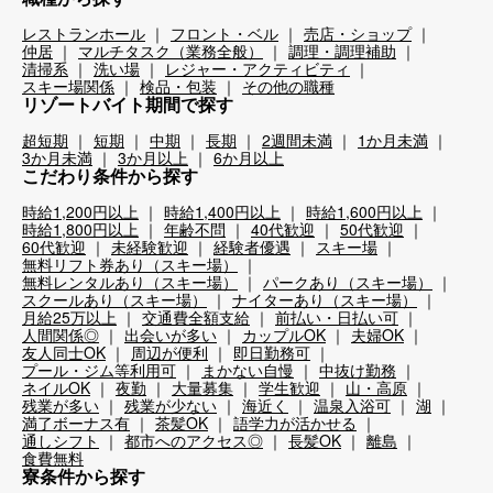
レストランホール
フロント・ベル
売店・ショップ
仲居
マルチタスク（業務全般）
調理・調理補助
清掃系
洗い場
レジャー・アクティビティ
スキー場関係
検品・包装
その他の職種
リゾートバイト期間で探す
超短期
短期
中期
長期
2週間未満
1か月未満
3か月未満
3か月以上
6か月以上
こだわり条件から探す
時給1,200円以上
時給1,400円以上
時給1,600円以上
時給1,800円以上
年齢不問
40代歓迎
50代歓迎
60代歓迎
未経験歓迎
経験者優遇
スキー場
無料リフト券あり（スキー場）
無料レンタルあり（スキー場）
パークあり（スキー場）
スクールあり（スキー場）
ナイターあり（スキー場）
月給25万以上
交通費全額支給
前払い・日払い可
人間関係◎
出会いが多い
カップルOK
夫婦OK
友人同士OK
周辺が便利
即日勤務可
プール・ジム等利用可
まかない自慢
中抜け勤務
ネイルOK
夜勤
大量募集
学生歓迎
山・高原
残業が多い
残業が少ない
海近く
温泉入浴可
湖
満了ボーナス有
茶髪OK
語学力が活かせる
通しシフト
都市へのアクセス◎
長髪OK
離島
食費無料
寮条件から探す