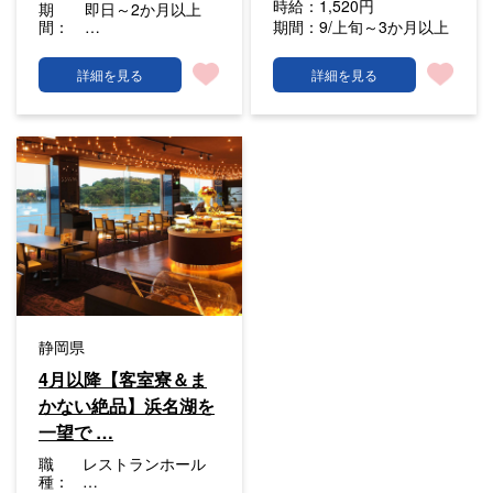
時給：
1,520円
期
即日～2か月以上
間：
…
期間：
9/上旬～3か月以上
詳細を見る
詳細を見る
静岡県
4月以降【客室寮＆ま
かない絶品】浜名湖を
一望で …
職
レストランホール
種：
…