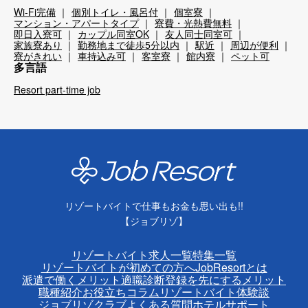
Wi-Fi完備
個別トイレ・風呂付
個室寮
マンション・アパートタイプ
寮費・光熱費無料
即日入寮可
カップル同室OK
友人同士同室可
家族寮あり
勤務地まで徒歩5分以内
駅近
周辺が便利
寮がきれい
車持込み可
客室寮
館内寮
ペット可
多言語
Resort part-time job
リゾートバイトで仕事もお金も思い出も!!
【ジョブリゾ】
リゾートバイト求人一覧
特集一覧
リゾートバイトが初めての方へ
JobResortとは
派遣で働くメリット
適職診断
登録を先にするメリット
職種紹介
お役立ちコラム
リゾートバイト体験談
ジョブリゾクラブ
よくある質問
ホテルサポート