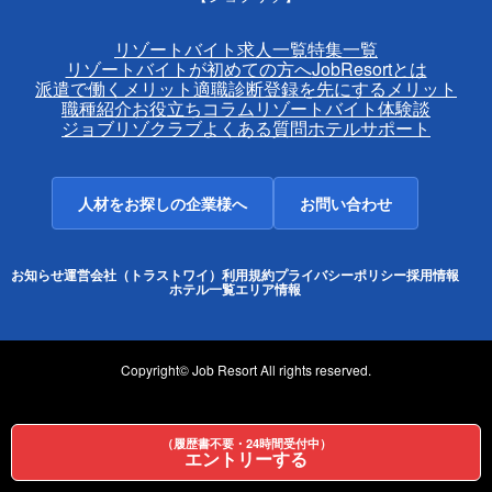
リゾートバイト求人一覧
特集一覧
リゾートバイトが初めての方へ
JobResortとは
派遣で働くメリット
適職診断
登録を先にするメリット
職種紹介
お役立ちコラム
リゾートバイト体験談
ジョブリゾクラブ
よくある質問
ホテルサポート
人材をお探しの企業様へ
お問い合わせ
お知らせ
運営会社（トラストワイ）
利用規約
プライバシーポリシー
採用情報
ホテル一覧
エリア情報
Copyright© Job Resort All rights reserved.
（履歴書不要・24時間受付中）
エントリーする