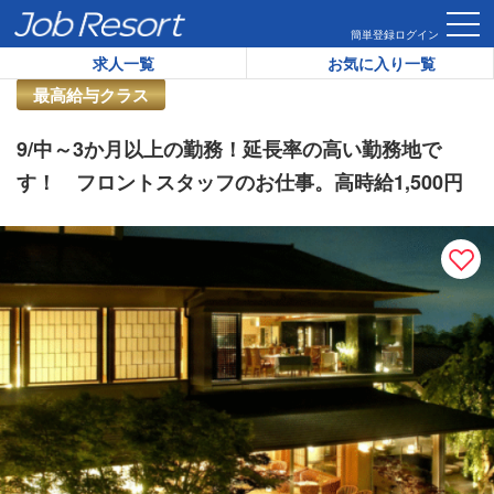
HOME
求人一覧
9/中～3か月以上の勤務！延長率の高い勤務地
簡単登録
ログイン
求人一覧
お気に入り一覧
リゾートバイト求人番号：
46274
最高給与クラス
9/中～3か月以上の勤務！延長率の高い勤務地で
す！ フロントスタッフのお仕事。高時給1,500円