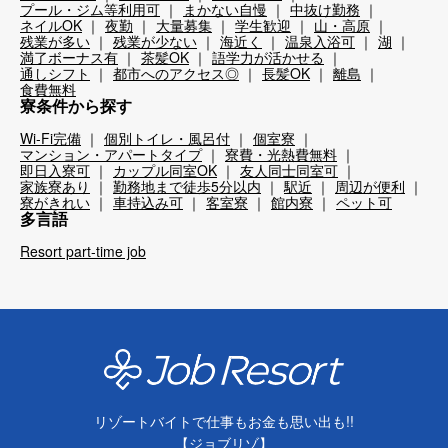
プール・ジム等利用可
まかない自慢
中抜け勤務
ネイルOK
夜勤
大量募集
学生歓迎
山・高原
残業が多い
残業が少ない
海近く
温泉入浴可
湖
満了ボーナス有
茶髪OK
語学力が活かせる
通しシフト
都市へのアクセス◎
長髪OK
離島
食費無料
寮条件から探す
Wi-Fi完備
個別トイレ・風呂付
個室寮
マンション・アパートタイプ
寮費・光熱費無料
即日入寮可
カップル同室OK
友人同士同室可
家族寮あり
勤務地まで徒歩5分以内
駅近
周辺が便利
寮がきれい
車持込み可
客室寮
館内寮
ペット可
多言語
Resort part-time job
リゾートバイトで仕事もお金も思い出も!!
【ジョブリゾ】