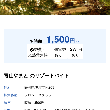
1,500
円～
✨時給
🏠寮費・
🛌個室寮
📶Wi-Fi
光熱費無料
あり
あり
青山やまと の
リゾートバイト
住所
静岡県伊東市岡203
募集職種
フロントスタッフ
給与
時給 1,500円
期間
9/中～3か月以上 延長は状況次第になります。