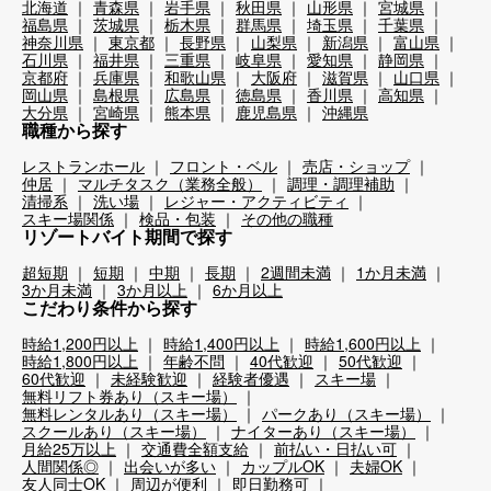
北海道
青森県
岩手県
秋田県
山形県
宮城県
福島県
茨城県
栃木県
群馬県
埼玉県
千葉県
神奈川県
東京都
長野県
山梨県
新潟県
富山県
石川県
福井県
三重県
岐阜県
愛知県
静岡県
京都府
兵庫県
和歌山県
大阪府
滋賀県
山口県
岡山県
島根県
広島県
徳島県
香川県
高知県
大分県
宮崎県
熊本県
鹿児島県
沖縄県
職種から探す
レストランホール
フロント・ベル
売店・ショップ
仲居
マルチタスク（業務全般）
調理・調理補助
清掃系
洗い場
レジャー・アクティビティ
スキー場関係
検品・包装
その他の職種
リゾートバイト期間で探す
超短期
短期
中期
長期
2週間未満
1か月未満
3か月未満
3か月以上
6か月以上
こだわり条件から探す
時給1,200円以上
時給1,400円以上
時給1,600円以上
時給1,800円以上
年齢不問
40代歓迎
50代歓迎
60代歓迎
未経験歓迎
経験者優遇
スキー場
無料リフト券あり（スキー場）
無料レンタルあり（スキー場）
パークあり（スキー場）
スクールあり（スキー場）
ナイターあり（スキー場）
月給25万以上
交通費全額支給
前払い・日払い可
人間関係◎
出会いが多い
カップルOK
夫婦OK
友人同士OK
周辺が便利
即日勤務可