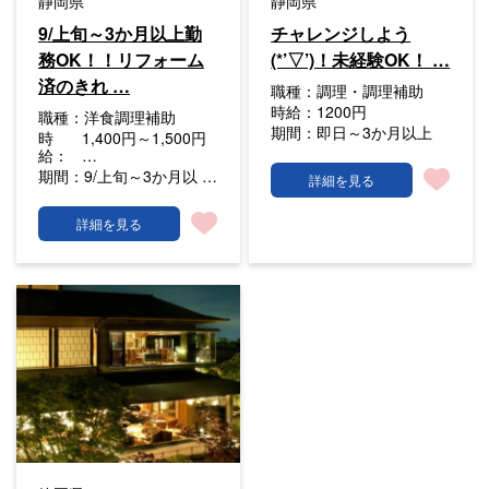
静岡県
静岡県
9/上旬～3か月以上勤
チャレンジしよう
務OK！！リフォーム
(*’▽’)！未経験OK！ …
済のきれ …
職種：
調理・調理補助
時給：
1200円
職種：
洋食調理補助
期間：
即日～3か月以上
時
1,400円～1,500円
給：
…
期間：
9/上旬～3か月以 …
詳細を見る
詳細を見る