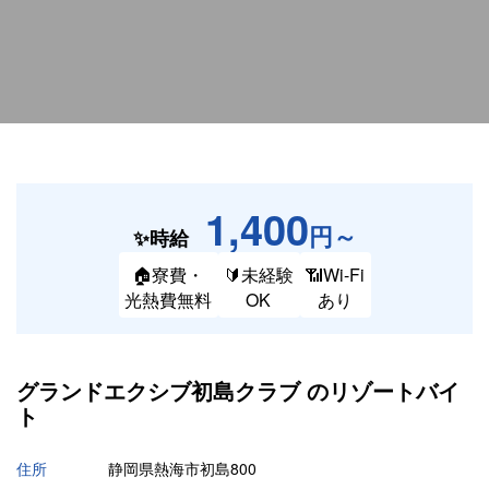
1,400
円～
✨時給
🏠寮費・
🔰未経験
📶Wi-Fi
光熱費無料
OK
あり
グランドエクシブ初島クラブ の
リゾートバイ
ト
住所
静岡県熱海市初島800