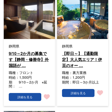
静岡県
静岡県
9/10～2か月の募集で
【即日～】【通勤限
す【静岡・修善寺】外
定】大人気エリア！伊
国語が …
豆のオー …
職種：
フロント
職種：
裏方業務
時給：
1,500円
時給：
1,200円
期
9/10～2か月 ※延
期間：
即日～3か月以上
間：
…
詳細を見る
詳細を見る