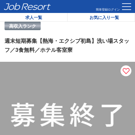
HOME
求人一覧
週末短期募集【熱海・エクシブ初島】洗い場
簡単登録
ログイン
求人一覧
お気に入り一覧
リゾートバイト求人番号：
46162
高収入ランク
週末短期募集【熱海・エクシブ初島】洗い場スタッ
フ／3食無料／ホテル客室寮