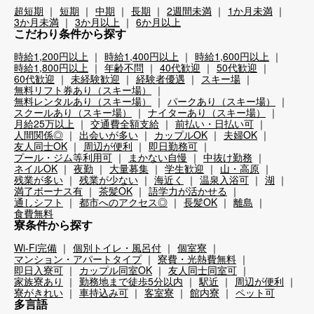
超短期
短期
中期
長期
2週間未満
1か月未満
3か月未満
3か月以上
6か月以上
こだわり条件から探す
時給1,200円以上
時給1,400円以上
時給1,600円以上
時給1,800円以上
年齢不問
40代歓迎
50代歓迎
60代歓迎
未経験歓迎
経験者優遇
スキー場
無料リフト券あり（スキー場）
無料レンタルあり（スキー場）
パークあり（スキー場）
スクールあり（スキー場）
ナイターあり（スキー場）
月給25万以上
交通費全額支給
前払い・日払い可
人間関係◎
出会いが多い
カップルOK
夫婦OK
友人同士OK
周辺が便利
即日勤務可
プール・ジム等利用可
まかない自慢
中抜け勤務
ネイルOK
夜勤
大量募集
学生歓迎
山・高原
残業が多い
残業が少ない
海近く
温泉入浴可
湖
満了ボーナス有
茶髪OK
語学力が活かせる
通しシフト
都市へのアクセス◎
長髪OK
離島
食費無料
寮条件から探す
Wi-Fi完備
個別トイレ・風呂付
個室寮
マンション・アパートタイプ
寮費・光熱費無料
即日入寮可
カップル同室OK
友人同士同室可
家族寮あり
勤務地まで徒歩5分以内
駅近
周辺が便利
寮がきれい
車持込み可
客室寮
館内寮
ペット可
多言語