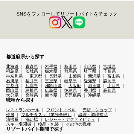
SNSをフォローしてリゾートバイトをチェック
都道府県から探す
北海道
青森県
岩手県
秋田県
山形県
宮城県
福島県
茨城県
栃木県
群馬県
埼玉県
千葉県
神奈川県
東京都
長野県
山梨県
新潟県
富山県
石川県
福井県
三重県
岐阜県
愛知県
静岡県
京都府
兵庫県
和歌山県
大阪府
滋賀県
山口県
岡山県
島根県
広島県
徳島県
香川県
高知県
大分県
宮崎県
熊本県
鹿児島県
沖縄県
職種から探す
レストランホール
フロント・ベル
売店・ショップ
仲居
マルチタスク（業務全般）
調理・調理補助
清掃系
洗い場
レジャー・アクティビティ
スキー場関係
検品・包装
その他の職種
リゾートバイト期間で探す