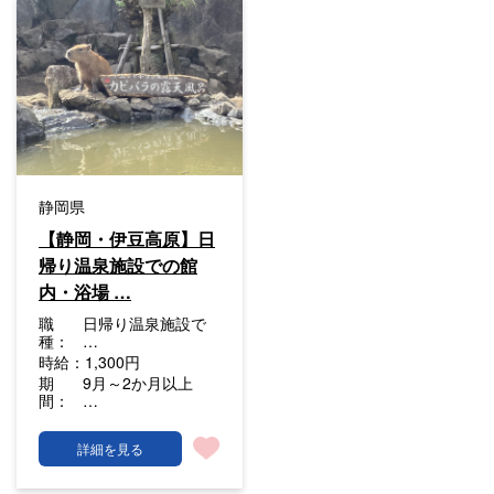
静岡県
【静岡・伊豆高原】日
帰り温泉施設での館
内・浴場 …
職
日帰り温泉施設で
種：
…
時給：
1,300円
期
9月～2か月以上
間：
…
詳細を見る