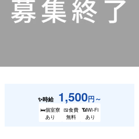
1,500
円～
✨時給
🛌個室寮
🍱食費
📶Wi-Fi
あり
無料
あり