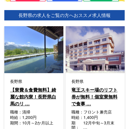
長野県の求人をご覧の方へ
おススメ求人情報
長野県
長野県
【寮費＆食費無料】綺
竜王スキー場のリフト
麗な館内寮！長野県白
券が無料！個室寮無料
馬のリ …
で食事 …
職種：
清掃
職種：
フロント兼売店
時給：
1,200円
時給：
1,400円
期間：
10月～2か月以上
期
12月中旬～3月末
間：
…