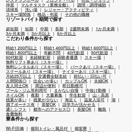
レストランホール
フロント・ベル
売店・ショップ
仲居
マルチタスク（業務全般）
調理・調理補助
清掃系
洗い場
レジャー・アクティビティ
スキー場関係
検品・包装
その他の職種
リゾートバイト期間で探す
超短期
短期
中期
長期
2週間未満
1か月未満
3か月未満
3か月以上
6か月以上
こだわり条件から探す
時給1,200円以上
時給1,400円以上
時給1,600円以上
時給1,800円以上
年齢不問
40代歓迎
50代歓迎
60代歓迎
未経験歓迎
経験者優遇
スキー場
無料リフト券あり（スキー場）
無料レンタルあり（スキー場）
パークあり（スキー場）
スクールあり（スキー場）
ナイターあり（スキー場）
月給25万以上
交通費全額支給
前払い・日払い可
人間関係◎
出会いが多い
カップルOK
夫婦OK
友人同士OK
周辺が便利
即日勤務可
プール・ジム等利用可
まかない自慢
中抜け勤務
ネイルOK
夜勤
大量募集
学生歓迎
山・高原
残業が多い
残業が少ない
海近く
温泉入浴可
湖
満了ボーナス有
茶髪OK
語学力が活かせる
通しシフト
都市へのアクセス◎
長髪OK
離島
食費無料
寮条件から探す
Wi-Fi完備
個別トイレ・風呂付
個室寮