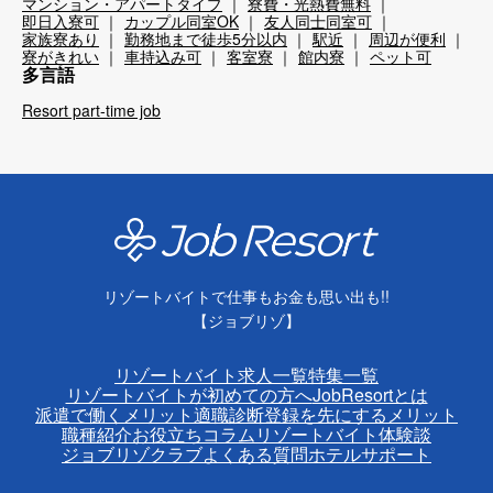
マンション・アパートタイプ
寮費・光熱費無料
即日入寮可
カップル同室OK
友人同士同室可
家族寮あり
勤務地まで徒歩5分以内
駅近
周辺が便利
寮がきれい
車持込み可
客室寮
館内寮
ペット可
多言語
Resort part-time job
リゾートバイトで仕事もお金も思い出も!!
【ジョブリゾ】
リゾートバイト求人一覧
特集一覧
リゾートバイトが初めての方へ
JobResortとは
派遣で働くメリット
適職診断
登録を先にするメリット
職種紹介
お役立ちコラム
リゾートバイト体験談
ジョブリゾクラブ
よくある質問
ホテルサポート