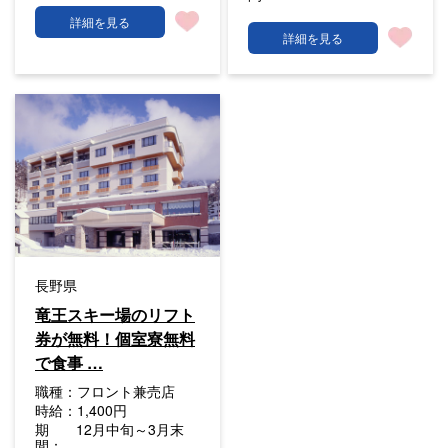
詳細を見る
詳細を見る
長野県
竜王スキー場のリフト
券が無料！個室寮無料
で食事 …
職種：
フロント兼売店
時給：
1,400円
期
12月中旬～3月末
間：
…