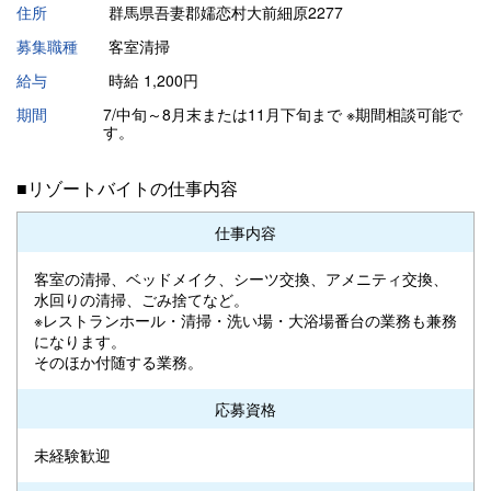
住所
群馬県吾妻郡嬬恋村大前細原2277
募集職種
客室清掃
給与
時給 1,200円
期間
7/中旬～8月末または11月下旬まで ※期間相談可能で
す。
■リゾートバイトの仕事内容
仕事内容
客室の清掃、ベッドメイク、シーツ交換、アメニティ交換、
水回りの清掃、ごみ捨てなど。
※レストランホール・清掃・洗い場・大浴場番台の業務も兼務
になります。
そのほか付随する業務。
応募資格
未経験歓迎