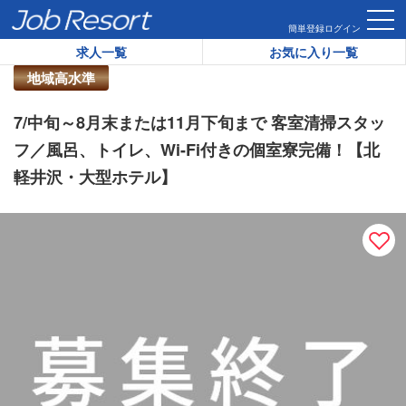
HOME
求人一覧
7/中旬～8月末または11月下旬まで 客室清
簡単登録
ログイン
求人一覧
お気に入り一覧
リゾートバイト求人番号：
45722
地域高水準
7/中旬～8月末または11月下旬まで 客室清掃スタッ
フ／風呂、トイレ、Wi-Fi付きの個室寮完備！【北
軽井沢・大型ホテル】