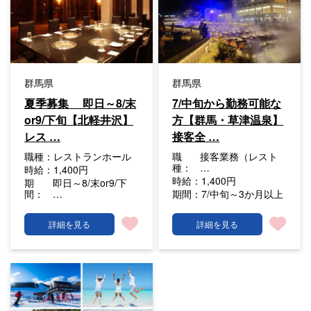
群馬県
群馬県
夏季募集 即日～8/末
7/中旬から勤務可能な
or9/下旬【北軽井沢】
方【群馬・草津温泉】
レス …
接客全 …
職種：
レストランホール
職
接客業務（レスト
種：
…
時給：
1,400円
時給：
1,400円
期
即日～8/末or9/下
間：
…
期間：
7/中旬～3か月以上
詳細を見る
詳細を見る