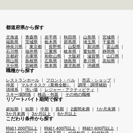
都道府県から探す
北海道
青森県
岩手県
秋田県
山形県
宮城県
福島県
茨城県
栃木県
群馬県
埼玉県
千葉県
神奈川県
東京都
長野県
山梨県
新潟県
富山県
石川県
福井県
三重県
岐阜県
愛知県
静岡県
京都府
兵庫県
和歌山県
大阪府
滋賀県
山口県
岡山県
島根県
広島県
徳島県
香川県
高知県
大分県
宮崎県
熊本県
鹿児島県
沖縄県
職種から探す
レストランホール
フロント・ベル
売店・ショップ
仲居
マルチタスク（業務全般）
調理・調理補助
清掃系
洗い場
レジャー・アクティビティ
スキー場関係
検品・包装
その他の職種
リゾートバイト期間で探す
超短期
短期
中期
長期
2週間未満
1か月未満
3か月未満
3か月以上
6か月以上
こだわり条件から探す
時給1,200円以上
時給1,400円以上
時給1,600円以上
時給1,800円以上
年齢不問
40代歓迎
50代歓迎