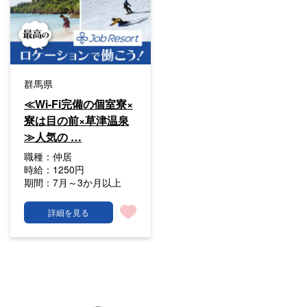
群馬県
≪Wi-Fi完備の個室寮×
寮は目の前×草津温泉
≫人気の …
職種：
仲居
時給：
1250円
期間：
7月～3か月以上
詳細を見る