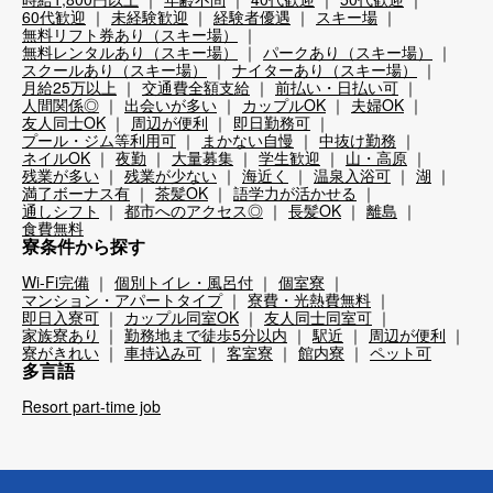
60代歓迎
未経験歓迎
経験者優遇
スキー場
無料リフト券あり（スキー場）
無料レンタルあり（スキー場）
パークあり（スキー場）
スクールあり（スキー場）
ナイターあり（スキー場）
月給25万以上
交通費全額支給
前払い・日払い可
人間関係◎
出会いが多い
カップルOK
夫婦OK
友人同士OK
周辺が便利
即日勤務可
プール・ジム等利用可
まかない自慢
中抜け勤務
ネイルOK
夜勤
大量募集
学生歓迎
山・高原
残業が多い
残業が少ない
海近く
温泉入浴可
湖
満了ボーナス有
茶髪OK
語学力が活かせる
通しシフト
都市へのアクセス◎
長髪OK
離島
食費無料
寮条件から探す
Wi-Fi完備
個別トイレ・風呂付
個室寮
マンション・アパートタイプ
寮費・光熱費無料
即日入寮可
カップル同室OK
友人同士同室可
家族寮あり
勤務地まで徒歩5分以内
駅近
周辺が便利
寮がきれい
車持込み可
客室寮
館内寮
ペット可
多言語
Resort part-time job