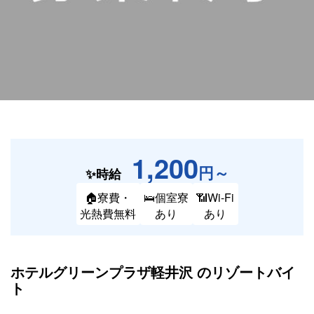
1,200
円～
✨時給
🏠寮費・
🛌個室寮
📶Wi-Fi
光熱費無料
あり
あり
ホテルグリーンプラザ軽井沢 の
リゾートバイ
ト