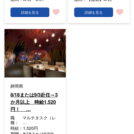
詳細を見る
詳細を見る
静岡県
8/18または9/3赴任～3
か月以上 時給1,520
円！ …
職
マルチタスク（レ
種：
…
時給：
1,520円
期間：
8/18または9/3赴 …