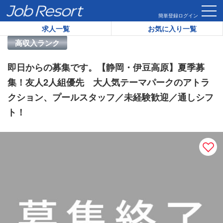
HOME
求人一覧
即日からの募集です。【静岡・伊豆高原】夏
簡単登録
ログイン
求人一覧
お気に入り一覧
リゾートバイト求人番号：
45672
高収入ランク
即日からの募集です。【静岡・伊豆高原】夏季募
集！友人2人組優先 大人気テーマパークのアトラ
クション、プールスタッフ／未経験歓迎／通しシフ
ト！