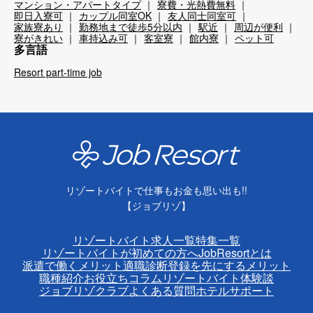
マンション・アパートタイプ
寮費・光熱費無料
即日入寮可
カップル同室OK
友人同士同室可
家族寮あり
勤務地まで徒歩5分以内
駅近
周辺が便利
寮がきれい
車持込み可
客室寮
館内寮
ペット可
多言語
Resort part-time job
リゾートバイトで仕事もお金も思い出も!!
【ジョブリゾ】
リゾートバイト求人一覧
特集一覧
リゾートバイトが初めての方へ
JobResortとは
派遣で働くメリット
適職診断
登録を先にするメリット
職種紹介
お役立ちコラム
リゾートバイト体験談
ジョブリゾクラブ
よくある質問
ホテルサポート