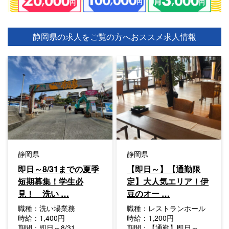
静岡県の求人をご覧の方へ
おススメ求人情報
静岡県
静岡県
即日～8/31までの夏季
【即日～】【通勤限
短期募集！学生必
定】大人気エリア！伊
見！ 洗い …
豆のオー …
職種：
洗い場業務
職種：
レストランホール
時給：
1,400円
時給：
1,200円
期間：
即日～8/31
期間：
【通勤】即日～