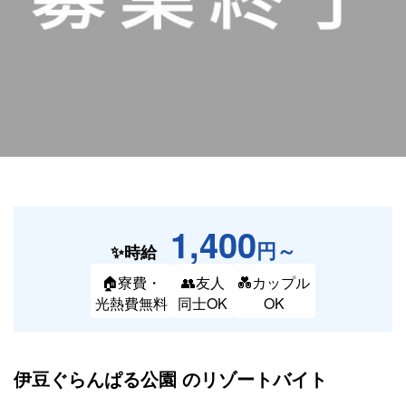
1,400
円～
✨時給
🏠寮費・
👥友人
💑カップル
光熱費無料
同士OK
OK
伊豆ぐらんぱる公園 の
リゾートバイト