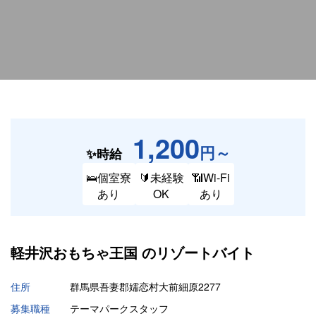
1,200
円～
✨時給
🛌個室寮
🔰未経験
📶Wi-Fi
あり
OK
あり
軽井沢おもちゃ王国 の
リゾートバイト
住所
群馬県吾妻郡嬬恋村大前細原2277
募集職種
テーマパークスタッフ