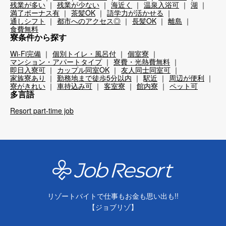
残業が多い
残業が少ない
海近く
温泉入浴可
湖
満了ボーナス有
茶髪OK
語学力が活かせる
通しシフト
都市へのアクセス◎
長髪OK
離島
食費無料
寮条件から探す
Wi-Fi完備
個別トイレ・風呂付
個室寮
マンション・アパートタイプ
寮費・光熱費無料
即日入寮可
カップル同室OK
友人同士同室可
家族寮あり
勤務地まで徒歩5分以内
駅近
周辺が便利
寮がきれい
車持込み可
客室寮
館内寮
ペット可
多言語
Resort part-time job
リゾートバイトで仕事もお金も思い出も!!
【ジョブリゾ】