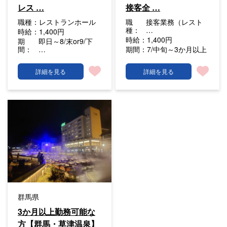
レス …
接客全 …
職種：
レストランホール
職
接客業務（レスト
種：
…
時給：
1,400円
時給：
1,400円
期
即日～8/末or9/下
間：
…
期間：
7/中旬～3か月以上
詳細を見る
詳細を見る
群馬県
3か月以上勤務可能な
方【群馬・草津温泉】