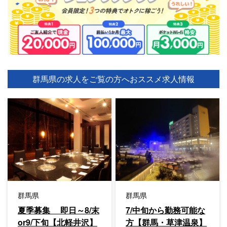
群馬県の求人をご覧の方へ
おススメ求人情報
群馬県
群馬県
夏季募集 即日～8/末
7/中旬から勤務可能な
or9/下旬【北軽井沢】
方【群馬・草津温泉】