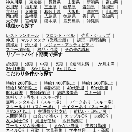
神奈川県
東京都
長野県
山梨県
新潟県
富山県
石川県
福井県
三重県
岐阜県
愛知県
静岡県
京都府
兵庫県
和歌山県
大阪府
滋賀県
山口県
岡山県
島根県
広島県
徳島県
香川県
高知県
大分県
宮崎県
熊本県
鹿児島県
沖縄県
職種から探す
レストランホール
フロント・ベル
売店・ショップ
仲居
マルチタスク（業務全般）
調理・調理補助
清掃系
洗い場
レジャー・アクティビティ
スキー場関係
検品・包装
その他の職種
リゾートバイト期間で探す
超短期
短期
中期
長期
2週間未満
1か月未満
3か月未満
3か月以上
6か月以上
こだわり条件から探す
時給1,200円以上
時給1,400円以上
時給1,600円以上
時給1,800円以上
年齢不問
40代歓迎
50代歓迎
60代歓迎
未経験歓迎
経験者優遇
スキー場
無料リフト券あり（スキー場）
無料レンタルあり（スキー場）
パークあり（スキー場）
スクールあり（スキー場）
ナイターあり（スキー場）
月給25万以上
交通費全額支給
前払い・日払い可
人間関係◎
出会いが多い
カップルOK
夫婦OK
友人同士OK
周辺が便利
即日勤務可
プール・ジム等利用可
まかない自慢
中抜け勤務
ネイルOK
夜勤
大量募集
学生歓迎
山・高原