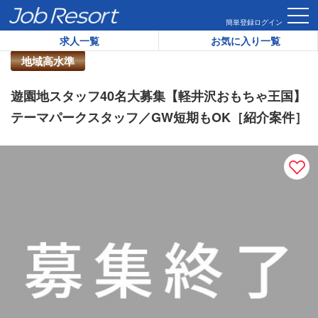
HOME
求人一覧
遊園地スタッフ40名大募集【軽井沢おもちゃ
簡単登録
ログイン
求人一覧
お気に入り一覧
リゾートバイト求人番号：
44494
地域高水準
遊園地スタッフ40名大募集【軽井沢おもちゃ王国】
テーマパークスタッフ／GW短期もOK［紹介案件］