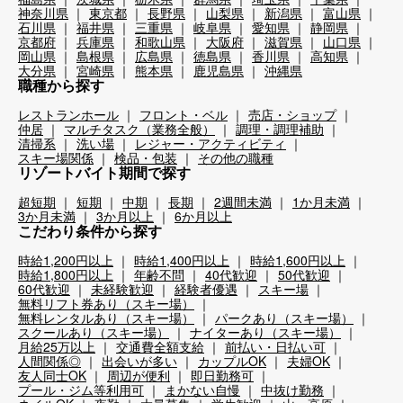
神奈川県
東京都
長野県
山梨県
新潟県
富山県
石川県
福井県
三重県
岐阜県
愛知県
静岡県
京都府
兵庫県
和歌山県
大阪府
滋賀県
山口県
岡山県
島根県
広島県
徳島県
香川県
高知県
大分県
宮崎県
熊本県
鹿児島県
沖縄県
職種から探す
レストランホール
フロント・ベル
売店・ショップ
仲居
マルチタスク（業務全般）
調理・調理補助
清掃系
洗い場
レジャー・アクティビティ
スキー場関係
検品・包装
その他の職種
リゾートバイト期間で探す
超短期
短期
中期
長期
2週間未満
1か月未満
3か月未満
3か月以上
6か月以上
こだわり条件から探す
時給1,200円以上
時給1,400円以上
時給1,600円以上
時給1,800円以上
年齢不問
40代歓迎
50代歓迎
60代歓迎
未経験歓迎
経験者優遇
スキー場
無料リフト券あり（スキー場）
無料レンタルあり（スキー場）
パークあり（スキー場）
スクールあり（スキー場）
ナイターあり（スキー場）
月給25万以上
交通費全額支給
前払い・日払い可
人間関係◎
出会いが多い
カップルOK
夫婦OK
友人同士OK
周辺が便利
即日勤務可
プール・ジム等利用可
まかない自慢
中抜け勤務