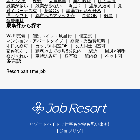
ネイルOK
夜勤
大量募集
学生歓迎
山・高原
残業が多い
残業が少ない
海近く
温泉入浴可
湖
満了ボーナス有
茶髪OK
語学力が活かせる
通しシフト
都市へのアクセス◎
長髪OK
離島
食費無料
寮条件から探す
Wi-Fi完備
個別トイレ・風呂付
個室寮
マンション・アパートタイプ
寮費・光熱費無料
即日入寮可
カップル同室OK
友人同士同室可
家族寮あり
勤務地まで徒歩5分以内
駅近
周辺が便利
寮がきれい
車持込み可
客室寮
館内寮
ペット可
多言語
Resort part-time job
リゾートバイトで仕事もお金も思い出も!!
【ジョブリゾ】