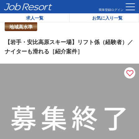
HOME
求人一覧
【岩手・安比高原スキー場】リフト係（経験
簡単登録
ログイン
求人一覧
お気に入り一覧
リゾートバイト求人番号：
44477
地域高水準
【岩手・安比高原スキー場】リフト係（経験者）／
ナイターも滑れる［紹介案件］