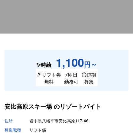
1,100
円～
✨時給
🎿リフト券
⚡即日
⏱短期
無料
勤務可
募集
安比高原スキー場 の
リゾートバイト
住所
岩手県八幡平市安比高原117-46
募集職種
リフト係