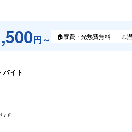
1,500
🏠寮費・
光熱費無料
♨
円～
トバイト
なります。