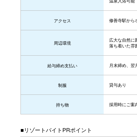
温泉入浴可能
修善寺駅から
アクセス
広大な自然に
周辺環境
落ち着いた雰
月末締め、翌
給与締め支払い
貸与あり
制服
採用時にご案
持ち物
■リゾートバイトPRポイント