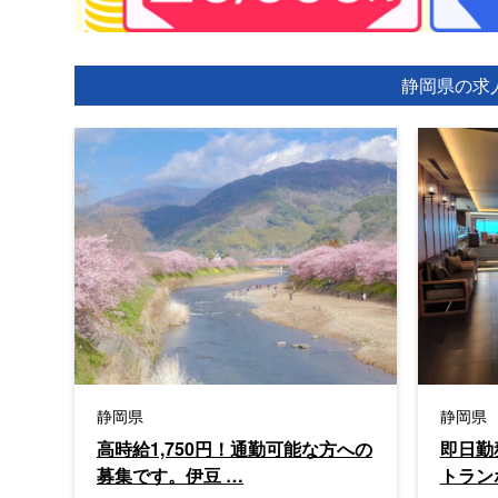
静岡県の求
静岡県
静岡県
高時給1,750円！通勤可能な方への
即日勤
募集です。伊豆 …
トラン