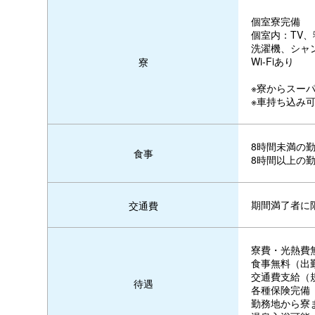
個室寮完備
個室内：TV
洗濯機、シャ
Wi-Fiあり
寮
※寮からスーパ
※車持ち込み
8時間未満の勤
食事
8時間以上の勤
期間満了者に限
交通費
寮費・光熱費
食事無料（出
交通費支給（
待遇
各種保険完備
勤務地から寮