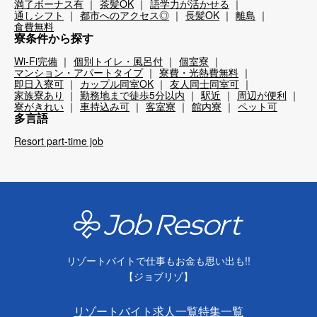
満了ボーナス有
茶髪OK
語学力が活かせる
通しシフト
都市へのアクセス◎
長髪OK
離島
食費無料
寮条件から探す
Wi-Fi完備
個別トイレ・風呂付
個室寮
マンション・アパートタイプ
寮費・光熱費無料
即日入寮可
カップル同室OK
友人同士同室可
家族寮あり
勤務地まで徒歩5分以内
駅近
周辺が便利
寮がきれい
車持込み可
客室寮
館内寮
ペット可
多言語
Resort part-time job
リゾートバイトで仕事もお金も思い出も!!
【ジョブリゾ】
リゾートバイト求人一覧
特集一覧