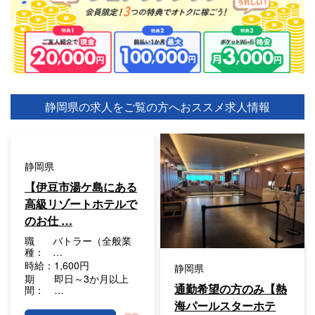
静岡県の求人をご覧の方へ
おススメ求人情報
静岡県
【伊豆市湯ケ島にある
高級リゾートホテルで
のお仕 …
職
バトラー（全般業
種：
…
時給：
1,600円
静岡県
期
即日～3か月以上
通勤希望の方のみ【熱
間：
…
海パールスターホテ