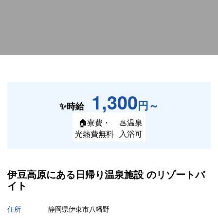
1,300
円～
✨時給
🏠寮費・
♨温泉
光熱費無料
入浴可
伊豆高原にある日帰り温泉施設 の
リゾートバ
イト
住所
静岡県伊東市八幡野