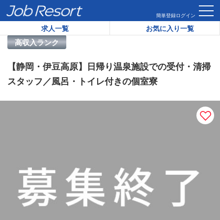
HOME
求人一覧
【静岡・伊豆高原】日帰り温泉施設での受付
簡単登録
ログイン
求人一覧
お気に入り一覧
リゾートバイト求人番号：
43394
高収入ランク
【静岡・伊豆高原】日帰り温泉施設での受付・清掃
スタッフ／風呂・トイレ付きの個室寮