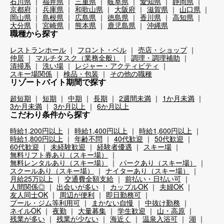
石川県
福井県
三重県
岐阜県
愛知県
静岡県
京都府
兵庫県
和歌山県
大阪府
滋賀県
山口県
岡山県
島根県
広島県
徳島県
香川県
高知県
大分県
宮崎県
熊本県
鹿児島県
沖縄県
職種から探す
レストランホール
フロント・ベル
売店・ショップ
仲居
マルチタスク（業務全般）
調理・調理補助
清掃系
洗い場
レジャー・アクティビティ
スキー場関係
検品・包装
その他の職種
リゾートバイト期間で探す
超短期
短期
中期
長期
2週間未満
1か月未満
3か月未満
3か月以上
6か月以上
こだわり条件から探す
時給1,200円以上
時給1,400円以上
時給1,600円以上
時給1,800円以上
年齢不問
40代歓迎
50代歓迎
60代歓迎
未経験歓迎
経験者優遇
スキー場
無料リフト券あり（スキー場）
無料レンタルあり（スキー場）
パークあり（スキー場）
スクールあり（スキー場）
ナイターあり（スキー場）
月給25万以上
交通費全額支給
前払い・日払い可
人間関係◎
出会いが多い
カップルOK
夫婦OK
友人同士OK
周辺が便利
即日勤務可
プール・ジム等利用可
まかない自慢
中抜け勤務
ネイルOK
夜勤
大量募集
学生歓迎
山・高原
残業が多い
残業が少ない
海近く
温泉入浴可
湖