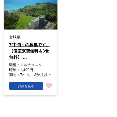
宮城県
7/中旬～の募集です。
【個室寮費無料＆3食
無料】 …
職種：
マルチタスク
時給：
1,400円
期間：
7/中旬～2か月以上
詳細を見る