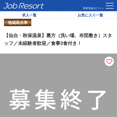
HOME
求人一覧
【仙台・秋保温泉】裏方（洗い場、布団敷き
簡単登録
ログイン
求人一覧
お気に入り一覧
リゾートバイト求人番号：
43271
地域高水準
【仙台・秋保温泉】裏方（洗い場、布団敷き）スタ
ッフ／未経験者歓迎／食事3食付き！