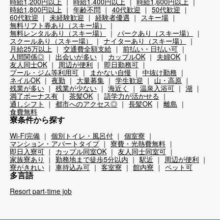
時給1,200円以上
時給1,400円以上
時給1,600円以上
時給1,800円以上
年齢不問
40代歓迎
50代歓迎
60代歓迎
未経験歓迎
経験者優遇
スキー場
無料リフト券あり（スキー場）
無料レンタルあり（スキー場）
パークあり（スキー場）
スクールあり（スキー場）
ナイターあり（スキー場）
月給25万以上
交通費全額支給
前払い・日払い可
人間関係◎
出会いが多い
カップルOK
夫婦OK
友人同士OK
周辺が便利
即日勤務可
プール・ジム等利用可
まかない自慢
中抜け勤務
ネイルOK
夜勤
大量募集
学生歓迎
山・高原
残業が多い
残業が少ない
海近く
温泉入浴可
湖
満了ボーナス有
茶髪OK
語学力が活かせる
通しシフト
都市へのアクセス◎
長髪OK
離島
食費無料
寮条件から探す
Wi-Fi完備
個別トイレ・風呂付
個室寮
マンション・アパートタイプ
寮費・光熱費無料
即日入寮可
カップル同室OK
友人同士同室可
家族寮あり
勤務地まで徒歩5分以内
駅近
周辺が便利
寮がきれい
車持込み可
客室寮
館内寮
ペット可
多言語
Resort part-time job