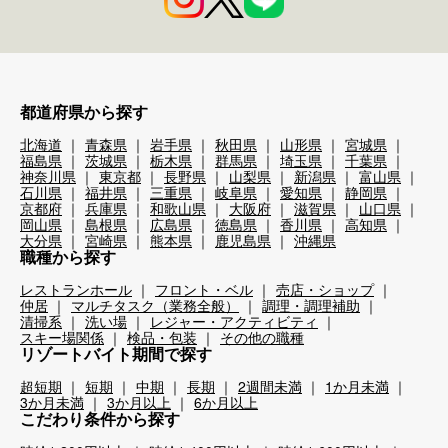
都道府県から探す
北海道
青森県
岩手県
秋田県
山形県
宮城県
福島県
茨城県
栃木県
群馬県
埼玉県
千葉県
神奈川県
東京都
長野県
山梨県
新潟県
富山県
石川県
福井県
三重県
岐阜県
愛知県
静岡県
京都府
兵庫県
和歌山県
大阪府
滋賀県
山口県
岡山県
島根県
広島県
徳島県
香川県
高知県
大分県
宮崎県
熊本県
鹿児島県
沖縄県
職種から探す
レストランホール
フロント・ベル
売店・ショップ
仲居
マルチタスク（業務全般）
調理・調理補助
清掃系
洗い場
レジャー・アクティビティ
スキー場関係
検品・包装
その他の職種
リゾートバイト期間で探す
超短期
短期
中期
長期
2週間未満
1か月未満
3か月未満
3か月以上
6か月以上
こだわり条件から探す