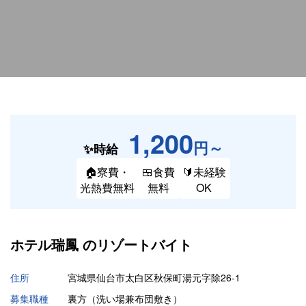
1,200
円～
✨時給
🏠寮費・
🍱食費
🔰未経験
光熱費無料
無料
OK
ホテル瑞鳳 の
リゾートバイト
住所
宮城県仙台市太白区秋保町湯元字除26-1
募集職種
裏方（洗い場兼布団敷き）