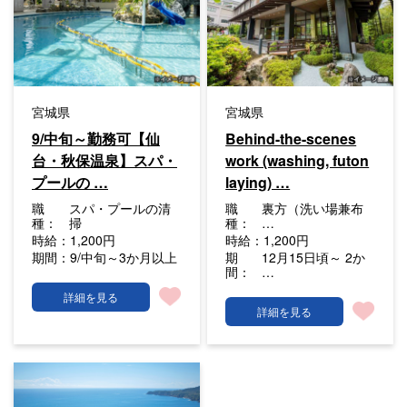
宮城県
宮城県
9/中旬～勤務可【仙
Behind-the-scenes
台・秋保温泉】スパ・
work (washing, futon
プールの …
laying) …
職
スパ・プールの清
職
裏方（洗い場兼布
種：
掃
種：
…
時給：
1,200円
時給：
1,200円
期間：
9/中旬～3か月以上
期
12月15日頃～ 2か
間：
…
詳細を見る
詳細を見る