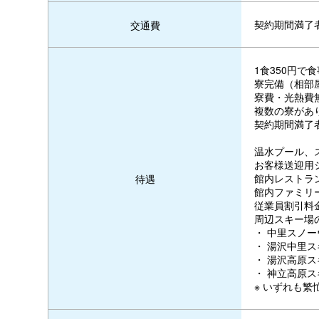
契約期間満了者
交通費
1食350円で
寮完備（相部
寮費・光熱費
複数の寮があり
契約期間満了
温水プール、
お客様送迎用
館内レストラ
待遇
館内ファミリ
従業員割引料
周辺スキー場
・ 中里スノ
・ 湯沢中里
・ 湯沢高原
・ 神立高原
※ いずれも