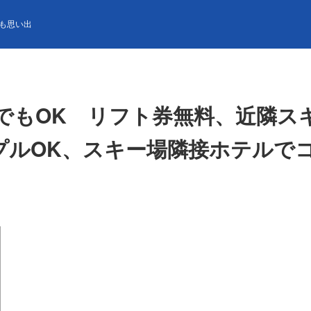
K リフト券無料、近隣スキー場リフト券格安（300円）あり💰友人同士
も思い出
始でもOK リフト券無料、近隣ス
ップルOK、スキー場隣接ホテルで