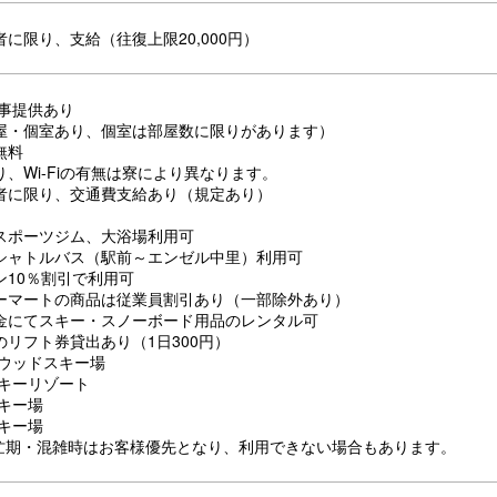
に限り、支給（往復上限20,000円）
食事提供あり
屋・個室あり、個室は部屋数に限りがあります）
無料
、Wi-Fiの有無は寮により異なります。
者に限り、交通費支給あり（規定あり）
スポーツジム、大浴場利用可
シャトルバス（駅前～エンゼル中里）利用可
ン10％割引で利用可
ーマートの商品は従業員割引あり（一部除外あり）
金にてスキー・スノーボード用品のレンタル可
のリフト券貸出あり（1日300円）
ーウッドスキー場
スキーリゾート
スキー場
スキー場
繁忙期・混雑時はお客様優先となり、利用できない場合もあります。