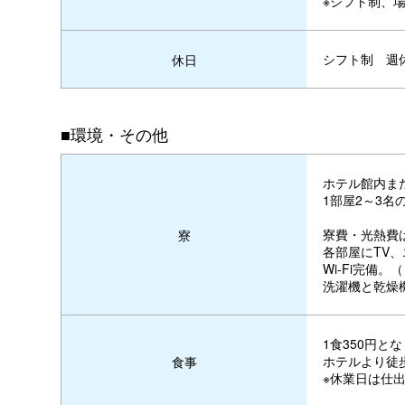
※シフト制、
シフト制 週
休日
■環境・その他
ホテル館内ま
1部屋2～3
寮費・光熱費
寮
各部屋にTV
Wi-Fi完備
洗濯機と乾燥
1食350円と
ホテルより徒
食事
※休業日は仕