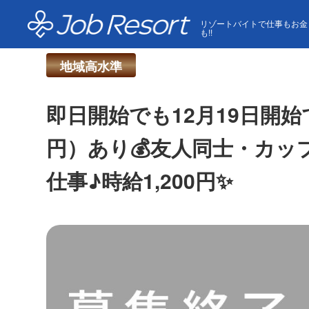
HOME
求人一覧
即日開始でも12月19日開始でもO
リゾートバイトで仕事もお金
も!!
地域高水準
即日開始でも12月19日開
円）あり💰友人同士・カ
仕事♪時給1,200円✨