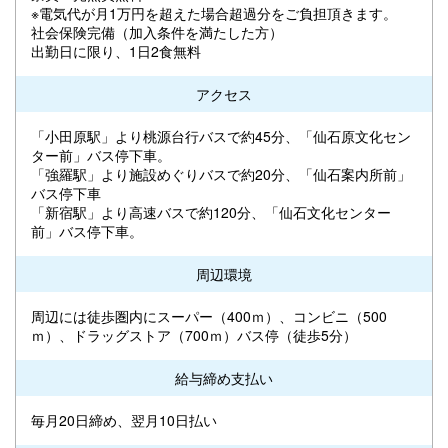
※電気代が月1万円を超えた場合超過分をご負担頂きます。
社会保険完備（加入条件を満たした方）
出勤日に限り、1日2食無料
アクセス
「小田原駅」より桃源台行バスで約45分、「仙石原文化セン
ター前」バス停下車。
「強羅駅」より施設めぐりバスで約20分、「仙石案内所前」
バス停下車
「新宿駅」より高速バスで約120分、「仙石文化センター
前」バス停下車。
周辺環境
周辺には徒歩圏内にスーパー（400ｍ）、コンビニ（500
ｍ）、ドラッグストア（700ｍ）バス停（徒歩5分）
給与締め支払い
毎月20日締め、翌月10日払い