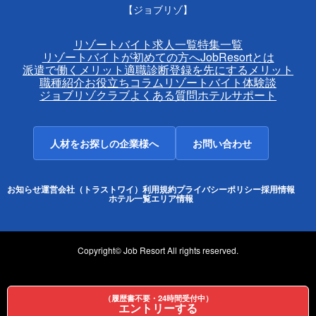
【ジョブリゾ】
リゾートバイト求人一覧
特集一覧
リゾートバイトが初めての方へ
JobResortとは
派遣で働くメリット
適職診断
登録を先にするメリット
職種紹介
お役立ちコラム
リゾートバイト体験談
ジョブリゾクラブ
よくある質問
ホテルサポート
人材をお探しの企業様へ
お問い合わせ
お知らせ
運営会社（トラストワイ）
利用規約
プライバシーポリシー
採用情報
ホテル一覧
エリア情報
Copyright© Job Resort All rights reserved.
（履歴書不要・24時間受付中）
エントリーする