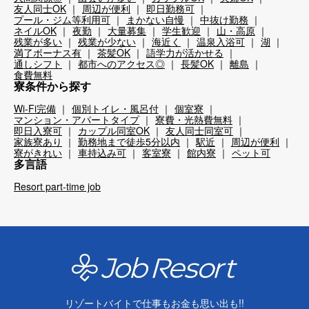
友人同士OK
周辺が便利
即日勤務可
プール・ジム等利用可
まかない自慢
中抜け勤務
ネイルOK
夜勤
大量募集
学生歓迎
山・高原
残業が多い
残業が少ない
海近く
温泉入浴可
湖
満了ボーナス有
茶髪OK
語学力が活かせる
通しシフト
都市へのアクセス◎
長髪OK
離島
食費無料
寮条件から探す
Wi-Fi完備
個別トイレ・風呂付
個室寮
マンション・アパートタイプ
寮費・光熱費無料
即日入寮可
カップル同室OK
友人同士同室可
家族寮あり
勤務地まで徒歩5分以内
駅近
周辺が便利
寮がきれい
車持込み可
客室寮
館内寮
ペット可
多言語
Resort part-time job
リゾートバイトで仕事もお金も思い出も!!