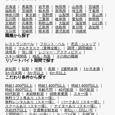
北海道
青森県
岩手県
秋田県
山形県
宮城県
福島県
茨城県
栃木県
群馬県
埼玉県
千葉県
神奈川県
東京都
長野県
山梨県
新潟県
富山県
石川県
福井県
三重県
岐阜県
愛知県
静岡県
京都府
兵庫県
和歌山県
大阪府
滋賀県
山口県
岡山県
島根県
広島県
徳島県
香川県
高知県
大分県
宮崎県
熊本県
鹿児島県
沖縄県
職種から探す
レストランホール
フロント・ベル
売店・ショップ
仲居
マルチタスク（業務全般）
調理・調理補助
清掃系
洗い場
レジャー・アクティビティ
スキー場関係
検品・包装
その他の職種
リゾートバイト期間で探す
超短期
短期
中期
長期
2週間未満
1か月未満
3か月未満
3か月以上
6か月以上
こだわり条件から探す
時給1,200円以上
時給1,400円以上
時給1,600円以上
時給1,800円以上
年齢不問
40代歓迎
50代歓迎
60代歓迎
未経験歓迎
経験者優遇
スキー場
無料リフト券あり（スキー場）
無料レンタルあり（スキー場）
パークあり（スキー場）
スクールあり（スキー場）
ナイターあり（スキー場）
月給25万以上
交通費全額支給
前払い・日払い可
人間関係◎
出会いが多い
カップルOK
夫婦OK