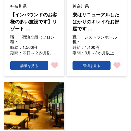
神奈川県
神奈川県
【インバウンドのお客
寮はリニューアルした
様の多い施設です】リ
ばかりのキレイなお部
ゾート …
屋です …
職
宿泊全般（フロン
職
レストランホール
種：
…
種：
…
時給：
1,500円
時給：
1,400円
期間：
即日～２か月以 …
期間：
9月～3か月以上
詳細を見る
詳細を見る