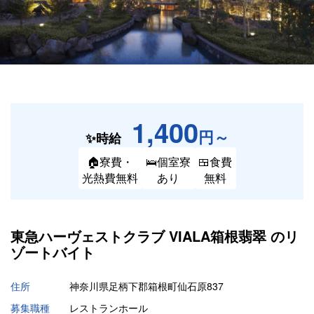
1,400
円～
✨時給
🏠寮費・
🛌個室寮
🍱食費
光熱費無料
あり
無料
東急ハーヴェストクラブ VIALA箱根翡翠 の
リ
ゾートバイト
住所
神奈川県足柄下郡箱根町仙石原837
募集職種
レストランホール