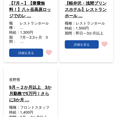
【7月～】【寮費無
【軽井沢・浅間プリン
料！】八ヶ岳高原ロッ
スホテル】レストラン
ジでのレ …
ホール …
職
レストランホール
職種：
レストランホール
種：
…
時給：
1,500円
時給：
1,300円
期間：
即日～3か月以上
期
7月～2,3ヶ月 3
間：
…
詳細を見る
詳細を見る
長野県
9月～２か月以上 3か
月勤務で5万円！さら
に3か月 …
職種：
フロントスタッフ
時給：
1,400円