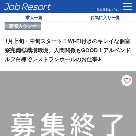
HOME
求人一覧
1月上旬・中旬スタート！Wi-Fi付きのキ
簡単登録
ログイン
求人一覧
お気に入り一覧
リゾートバイト求人番号：
42980
高収入ランク
1月上旬・中旬スタート！Wi-Fi付きのキレイな個室
寮完備◎職場環境、人間関係もGOOD！アルペンド
ルフ白樺でレストランホールのお仕事♪