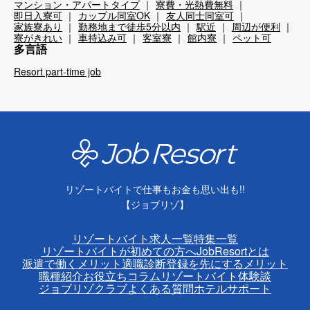
マンション・アパートタイプ
寮費・光熱費無料
即日入寮可
カップル同室OK
友人同士同室可
家族寮あり
勤務地まで徒歩5分以内
駅近
周辺が便利
寮がきれい
車持込み可
客室寮
館内寮
ペット可
多言語
Resort part-time job
リゾートバイトで仕事もお金も思い出も!!
【ジョブリゾ】
リゾートバイト求人一覧
特集一覧
リゾートバイトが初めての方へ
JobResortとは
派遣で働くメリット
適職診断
登録を先にするメリット
職種紹介
お役立ちコラム
リゾートバイト体験談
ジョブリゾクラブ
よくある質問
ホテルサポート