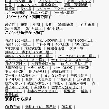
レストランホール
フロント・ベル
売店・ショップ
仲居
マルチタスク（業務全般）
調理・調理補助
清掃系
洗い場
レジャー・アクティビティ
スキー場関係
検品・包装
その他の職種
リゾートバイト期間で探す
超短期
短期
中期
長期
2週間未満
1か月未満
3か月未満
3か月以上
6か月以上
こだわり条件から探す
時給1,200円以上
時給1,400円以上
時給1,600円以上
時給1,800円以上
年齢不問
40代歓迎
50代歓迎
60代歓迎
未経験歓迎
経験者優遇
スキー場
無料リフト券あり（スキー場）
無料レンタルあり（スキー場）
パークあり（スキー場）
スクールあり（スキー場）
ナイターあり（スキー場）
月給25万以上
交通費全額支給
前払い・日払い可
人間関係◎
出会いが多い
カップルOK
夫婦OK
友人同士OK
周辺が便利
即日勤務可
プール・ジム等利用可
まかない自慢
中抜け勤務
ネイルOK
夜勤
大量募集
学生歓迎
山・高原
残業が多い
残業が少ない
海近く
温泉入浴可
湖
満了ボーナス有
茶髪OK
語学力が活かせる
通しシフト
都市へのアクセス◎
長髪OK
離島
食費無料
寮条件から探す
Wi-Fi完備
個別トイレ・風呂付
個室寮