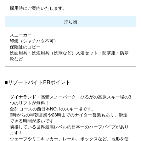
採用時にご案内いたします。
持ち物
スニーカー
印鑑（シャチハタ不可）
保険証のコピー
洗面用具・洗濯用具（洗剤など）入浴セット・防寒服・防寒
靴など
■リゾートバイトPRポイント
ダイナランド・高鷲スノーパーク・ひるがの高原スキー場の3
つのリフトが無料！
全31コースの西日本NO.1のスキー場です。
6時からの早朝営業や23時までのナイター営業もあり、滑走
できる時間が多いです！
隣接している世界最高レベルの日本一のハーフパイプがあり
ます！
ウェーブやミニキッカー、レール、ボックスなど、地形を使