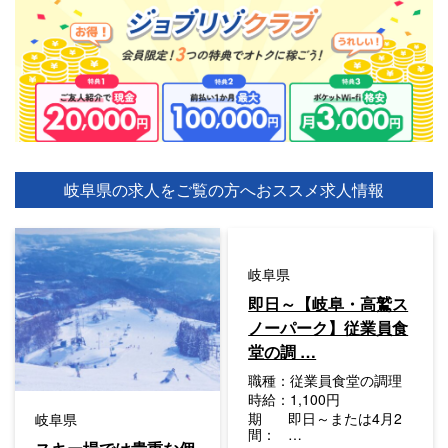
岐阜県の求人をご覧の方へ
おススメ求人情報
岐阜県
即日～【岐阜・高鷲ス
ノーパーク】従業員食
堂の調 …
職種：
従業員食堂の調理
時給：
1,100円
期
即日～または4月2
岐阜県
間：
…