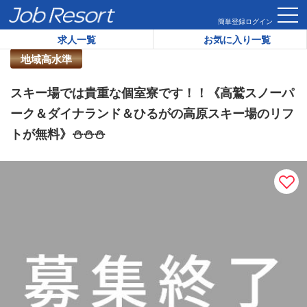
HOME
求人一覧
スキー場では貴重な個室寮です！！《高鷲ス
簡単登録
ログイン
求人一覧
お気に入り一覧
リゾートバイト求人番号：
42799
地域高水準
スキー場では貴重な個室寮です！！《高鷲スノーパ
ーク＆ダイナランド＆ひるがの高原スキー場のリフ
トが無料》⛄⛄⛄