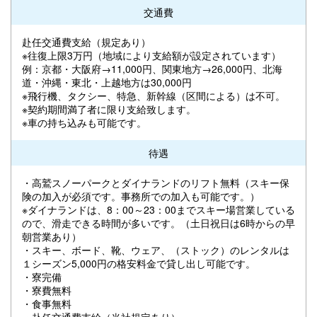
交通費
赴任交通費支給（規定あり）
※往復上限3万円（地域により支給額が設定されています）
例：京都・大阪府→11,000円、関東地方→26,000円、北海
道・沖縄・東北・上越地方は30,000円
※飛行機、タクシー、特急、新幹線（区間による）は不可。
※契約期間満了者に限り支給致します。
※車の持ち込みも可能です。
待遇
・高鷲スノーパークとダイナランドのリフト無料（スキー保
険の加入が必須です。事務所での加入も可能です。）
※ダイナランドは、8：00～23：00までスキー場営業している
ので、滑走できる時間が多いです。（土日祝日は6時からの早
朝営業あり）
・スキー、ボード、靴、ウェア、（ストック）のレンタルは
１シーズン5,000円の格安料金で貸し出し可能です。
・寮完備
・寮費無料
・食事無料
・赴任交通費支給（当社規定あり）