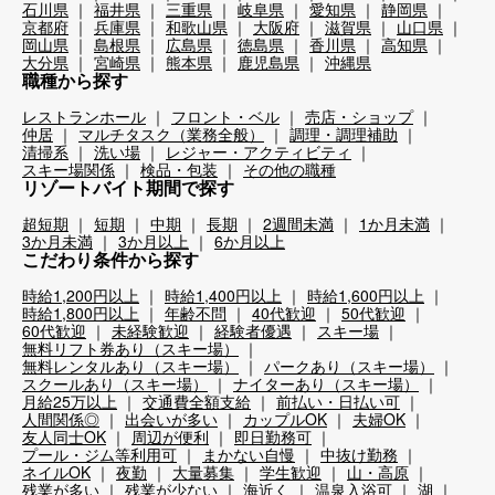
石川県
福井県
三重県
岐阜県
愛知県
静岡県
京都府
兵庫県
和歌山県
大阪府
滋賀県
山口県
岡山県
島根県
広島県
徳島県
香川県
高知県
大分県
宮崎県
熊本県
鹿児島県
沖縄県
職種から探す
レストランホール
フロント・ベル
売店・ショップ
仲居
マルチタスク（業務全般）
調理・調理補助
清掃系
洗い場
レジャー・アクティビティ
スキー場関係
検品・包装
その他の職種
リゾートバイト期間で探す
超短期
短期
中期
長期
2週間未満
1か月未満
3か月未満
3か月以上
6か月以上
こだわり条件から探す
時給1,200円以上
時給1,400円以上
時給1,600円以上
時給1,800円以上
年齢不問
40代歓迎
50代歓迎
60代歓迎
未経験歓迎
経験者優遇
スキー場
無料リフト券あり（スキー場）
無料レンタルあり（スキー場）
パークあり（スキー場）
スクールあり（スキー場）
ナイターあり（スキー場）
月給25万以上
交通費全額支給
前払い・日払い可
人間関係◎
出会いが多い
カップルOK
夫婦OK
友人同士OK
周辺が便利
即日勤務可
プール・ジム等利用可
まかない自慢
中抜け勤務
ネイルOK
夜勤
大量募集
学生歓迎
山・高原
残業が多い
残業が少ない
海近く
温泉入浴可
湖