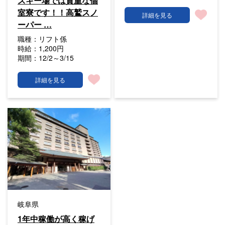
スキー場では貴重な個
室寮です！！高鷲スノ
詳細を見る
ーパー …
職種：
リフト係
時給：
1,200円
期間：
12/2～3/15
詳細を見る
岐阜県
1年中稼働が高く稼げ