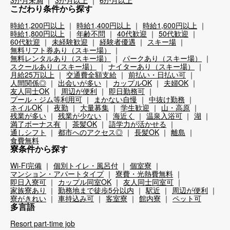
こだわり条件から探す
時給1,200円以上
時給1,400円以上
時給1,600円以上
時給1,800円以上
年齢不問
40代歓迎
50代歓迎
60代歓迎
未経験歓迎
経験者優遇
スキー場
無料リフト券あり（スキー場）
無料レンタルあり（スキー場）
パークあり（スキー場）
スクールあり（スキー場）
ナイターあり（スキー場）
月給25万以上
交通費全額支給
前払い・日払い可
人間関係◎
出会いが多い
カップルOK
夫婦OK
友人同士OK
周辺が便利
即日勤務可
プール・ジム等利用可
まかない自慢
中抜け勤務
ネイルOK
夜勤
大量募集
学生歓迎
山・高原
残業が多い
残業が少ない
海近く
温泉入浴可
湖
満了ボーナス有
茶髪OK
語学力が活かせる
通しシフト
都市へのアクセス◎
長髪OK
離島
食費無料
寮条件から探す
Wi-Fi完備
個別トイレ・風呂付
個室寮
マンション・アパートタイプ
寮費・光熱費無料
即日入寮可
カップル同室OK
友人同士同室可
家族寮あり
勤務地まで徒歩5分以内
駅近
周辺が便利
寮がきれい
車持込み可
客室寮
館内寮
ペット可
多言語
Resort part-time job