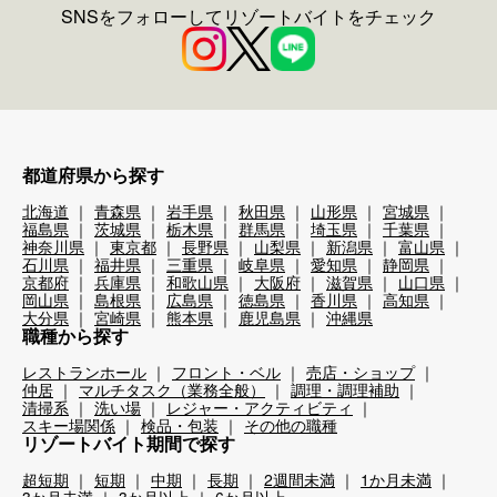
SNSをフォローしてリゾートバイトをチェック
都道府県から探す
北海道
青森県
岩手県
秋田県
山形県
宮城県
福島県
茨城県
栃木県
群馬県
埼玉県
千葉県
神奈川県
東京都
長野県
山梨県
新潟県
富山県
石川県
福井県
三重県
岐阜県
愛知県
静岡県
京都府
兵庫県
和歌山県
大阪府
滋賀県
山口県
岡山県
島根県
広島県
徳島県
香川県
高知県
大分県
宮崎県
熊本県
鹿児島県
沖縄県
職種から探す
レストランホール
フロント・ベル
売店・ショップ
仲居
マルチタスク（業務全般）
調理・調理補助
清掃系
洗い場
レジャー・アクティビティ
スキー場関係
検品・包装
その他の職種
リゾートバイト期間で探す
超短期
短期
中期
長期
2週間未満
1か月未満
3か月未満
3か月以上
6か月以上