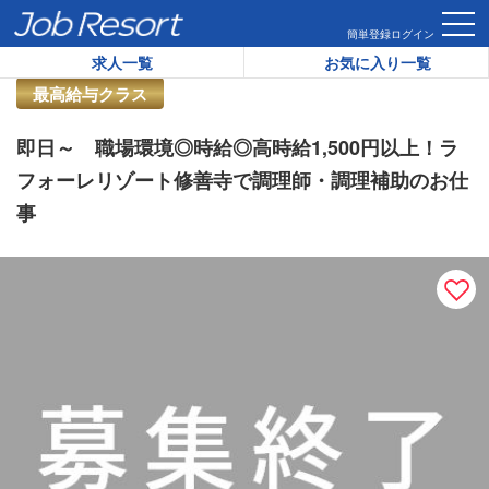
HOME
求人一覧
即日～ 職場環境◎時給◎高時給1,500円
簡単登録
ログイン
求人一覧
お気に入り一覧
リゾートバイト求人番号：
42713
最高給与クラス
即日～ 職場環境◎時給◎高時給1,500円以上！ラ
フォーレリゾート修善寺で調理師・調理補助のお仕
事