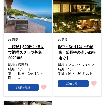
静岡県
静岡県
【時給1,500円】伊豆
9/中～3か月以上の勤
で調理スタッフ募集！
務！延長率の高い勤務
2020年6 …
地です …
職種：
調理師
職種：
フロントスタッフ
時給：
1,500円
時給：
1,500円
期
即日～3か月以上
期間：
9/中～3か月以上 …
間：
…
詳細を見る
詳細を見る