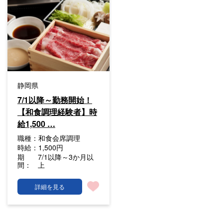
静岡県
7/1以降～勤務開始！
【和食調理経験者】時
給1,500 …
職種：
和食会席調理
時給：
1,500円
期
7/1以降～3か月以
間：
上
詳細を見る